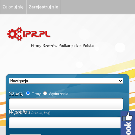
Zaloguj się
Zarejestruj się
Firmy Rzeszów Podkarpackie Polska
Szukaj
Firmy
Wydarzenia
W pobliżu
(miasto, kraj)