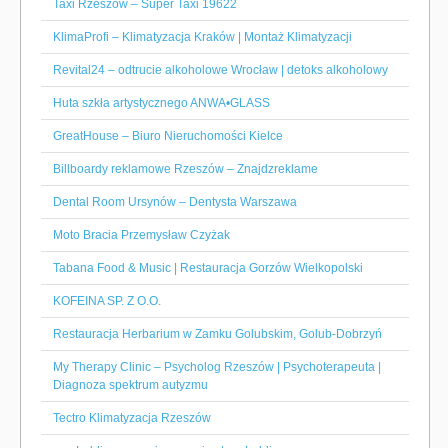
Taxi Rzeszów – Super Taxi 19622
KlimaProfi – Klimatyzacja Kraków | Montaż Klimatyzacji
Revital24 – odtrucie alkoholowe Wrocław | detoks alkoholowy
Huta szkła artystycznego ANWA•GLASS
GreatHouse – Biuro Nieruchomości Kielce
Billboardy reklamowe Rzeszów – Znajdzreklame
Dental Room Ursynów – Dentysta Warszawa
Moto Bracia Przemysław Czyżak
Tabana Food & Music | Restauracja Gorzów Wielkopolski
KOFEINA SP. Z O.O.
Restauracja Herbarium w Zamku Golubskim, Golub-Dobrzyń
My Therapy Clinic – Psycholog Rzeszów | Psychoterapeuta |
Diagnoza spektrum autyzmu
Tectro Klimatyzacja Rzeszów