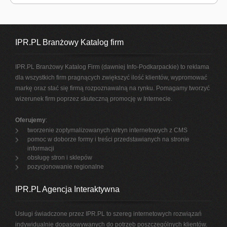
IPR.PL Branżowy Katalog firm
IPR.PL Branżowy Katalog Firm (dawniej Info-Podkarpackie) to reklama
dla wszystkich firm pragnących zwiększyć ilość klientów, wypromować
markę oraz stać się firmą rozpoznawalną na rynku. Pomagamy tworzyć
wizerunek firm poprzez skuteczną promocję w Internecie.
Oferujemy
:
tworzenie zoptymalizowanych witryn internetowych z CMS
pomoc w doborze formy i treści przedstawianych na stronie
informacji
obsługę stron i sklepów
pozycjonowanie regionalne
IPR.PL Agencja Interaktywna
Usługi świadczone przez IPR.PL to szereg internetowych rozwiązań
indywidualnie dopasowywanych do potrzeb poszczególnych klientów.