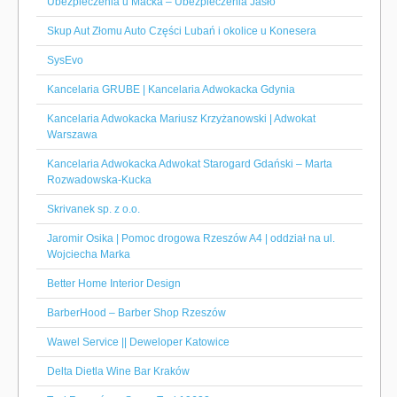
Ubezpieczenia u Maćka – Ubezpieczenia Jasło
Skup Aut Złomu Auto Części Lubań i okolice u Konesera
SysEvo
Kancelaria GRUBE | Kancelaria Adwokacka Gdynia
Kancelaria Adwokacka Mariusz Krzyżanowski | Adwokat
Warszawa
Kancelaria Adwokacka Adwokat Starogard Gdański – Marta
Rozwadowska-Kucka
Skrivanek sp. z o.o.
Jaromir Osika | Pomoc drogowa Rzeszów A4 | oddział na ul.
Wojciecha Marka
Better Home Interior Design
BarberHood – Barber Shop Rzeszów
Wawel Service || Deweloper Katowice
Delta Dietla Wine Bar Kraków