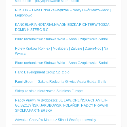
seo Lublin – pozycjonowanie stron Lublin
ROSIOR – Okna Drzwi Zewnętrzne – Nowy Dwór Mazowiecki |
Legionowo
KANCELARIA NOTARIALNA AGNIESZKA RICHTERWITOSZA,
DOMINIK STERC S.C.
Biuro rachunkowe Stalowa Wola – Anna Czupkowska-Sudoł
Rolety Kraków Rol-Tex | Moskitiery | Żaluzje | Dzień-Noc | Na
Wymiar
Biuro rachunkowe Stalowa Wola – Anna Czupkowska-Sudoł
Hajto Development Group Sp. z o.o.
FamilyBoom – Szkoła Rodzenia Gliwice Agata Gajda-Sitnik
Sklep ze stalą nierdzewną Stainless Europe
Radcy Prawni w Bydgoszcz BE LAW. ORLIŃSKA CHAMIER-
GLISZCZYŃSKI JAKUBOWSKI POLAŃSKI RADCY PRAWNI
SPÓŁKA PARTNERSKA
Adwokat Chorzów Mateusz Sitnik i Współpracownicy