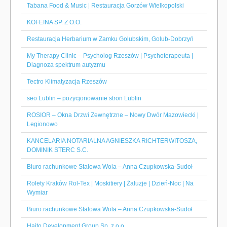
Tabana Food & Music | Restauracja Gorzów Wielkopolski
KOFEINA SP. Z O.O.
Restauracja Herbarium w Zamku Golubskim, Golub-Dobrzyń
My Therapy Clinic – Psycholog Rzeszów | Psychoterapeuta |
Diagnoza spektrum autyzmu
Tectro Klimatyzacja Rzeszów
seo Lublin – pozycjonowanie stron Lublin
ROSIOR – Okna Drzwi Zewnętrzne – Nowy Dwór Mazowiecki |
Legionowo
KANCELARIA NOTARIALNA AGNIESZKA RICHTERWITOSZA,
DOMINIK STERC S.C.
Biuro rachunkowe Stalowa Wola – Anna Czupkowska-Sudoł
Rolety Kraków Rol-Tex | Moskitiery | Żaluzje | Dzień-Noc | Na
Wymiar
Biuro rachunkowe Stalowa Wola – Anna Czupkowska-Sudoł
Hajto Development Group Sp. z o.o.