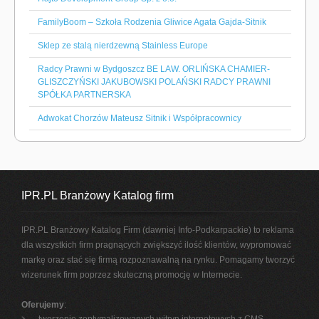
FamilyBoom – Szkoła Rodzenia Gliwice Agata Gajda-Sitnik
Sklep ze stalą nierdzewną Stainless Europe
Radcy Prawni w Bydgoszcz BE LAW. ORLIŃSKA CHAMIER-
GLISZCZYŃSKI JAKUBOWSKI POLAŃSKI RADCY PRAWNI
SPÓŁKA PARTNERSKA
Adwokat Chorzów Mateusz Sitnik i Współpracownicy
IPR.PL Branżowy Katalog firm
IPR.PL Branżowy Katalog Firm (dawniej Info-Podkarpackie) to reklama
dla wszystkich firm pragnących zwiększyć ilość klientów, wypromować
markę oraz stać się firmą rozpoznawalną na rynku. Pomagamy tworzyć
wizerunek firm poprzez skuteczną promocję w Internecie.
Oferujemy
: