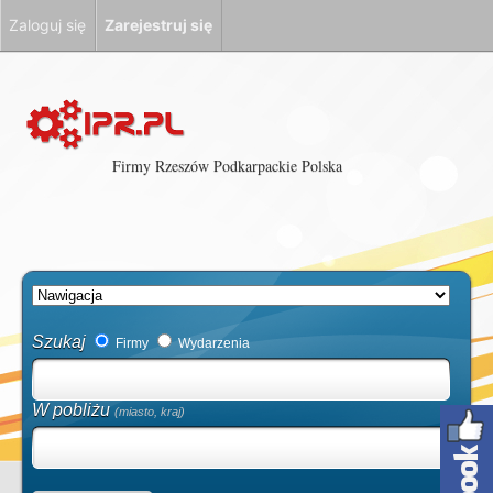
Zaloguj się
Zarejestruj się
Firmy Rzeszów Podkarpackie Polska
Szukaj
Firmy
Wydarzenia
W pobliżu
(miasto, kraj)