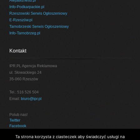
AlejaBiznesu.pl
Info-Podkarpackie.pl
Rzeszowski Serwis Ogłoszeniowy
E-Rzeszów.pl
Tarnobrzeski Serwis Ogłoszeniowy
Info-Tarnobrzeg.pl
Kontakt
IPR.PL Agencja Reklamowa
ul. Słowackiego 24
35-060 Rzeszów
Tel.: 516 526 504
Email:
biuro@ipr.pl
Polub nas!
Twitter
Facebook
Ta strona korzysta z ciasteczek aby świadczyć usługi na