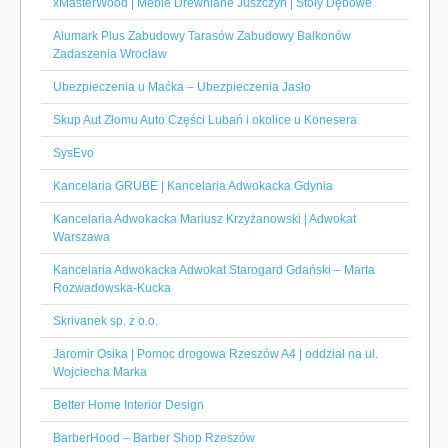
xMasterWood | Meble Drewniane Juszczyn | Stoły Dębowe
Alumark Plus Zabudowy Tarasów Zabudowy Balkonów
Zadaszenia Wrocław
Ubezpieczenia u Maćka – Ubezpieczenia Jasło
Skup Aut Złomu Auto Części Lubań i okolice u Konesera
SysEvo
Kancelaria GRUBE | Kancelaria Adwokacka Gdynia
Kancelaria Adwokacka Mariusz Krzyżanowski | Adwokat
Warszawa
Kancelaria Adwokacka Adwokat Starogard Gdański – Marta
Rozwadowska-Kucka
Skrivanek sp. z o.o.
Jaromir Osika | Pomoc drogowa Rzeszów A4 | oddział na ul.
Wojciecha Marka
Better Home Interior Design
BarberHood – Barber Shop Rzeszów