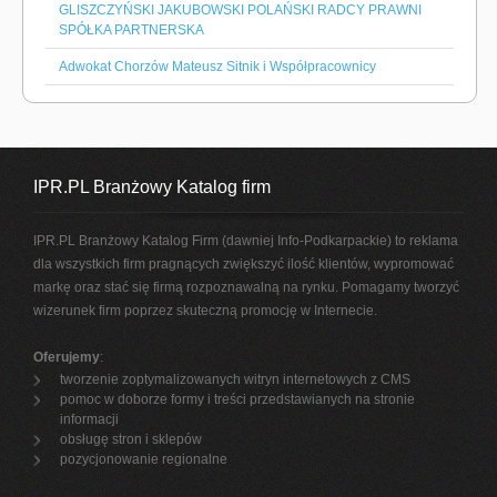
GLISZCZYŃSKI JAKUBOWSKI POLAŃSKI RADCY PRAWNI
SPÓŁKA PARTNERSKA
Adwokat Chorzów Mateusz Sitnik i Współpracownicy
IPR.PL Branżowy Katalog firm
IPR.PL Branżowy Katalog Firm (dawniej Info-Podkarpackie) to reklama
dla wszystkich firm pragnących zwiększyć ilość klientów, wypromować
markę oraz stać się firmą rozpoznawalną na rynku. Pomagamy tworzyć
wizerunek firm poprzez skuteczną promocję w Internecie.
Oferujemy
:
tworzenie zoptymalizowanych witryn internetowych z CMS
pomoc w doborze formy i treści przedstawianych na stronie
informacji
obsługę stron i sklepów
pozycjonowanie regionalne