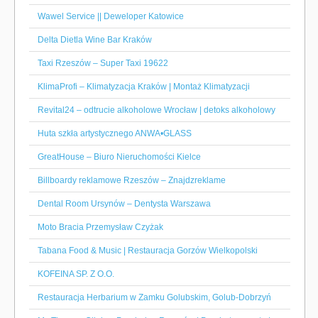
Wawel Service || Deweloper Katowice
Delta Dietla Wine Bar Kraków
Taxi Rzeszów – Super Taxi 19622
KlimaProfi – Klimatyzacja Kraków | Montaż Klimatyzacji
Revital24 – odtrucie alkoholowe Wrocław | detoks alkoholowy
Huta szkła artystycznego ANWA•GLASS
GreatHouse – Biuro Nieruchomości Kielce
Billboardy reklamowe Rzeszów – Znajdzreklame
Dental Room Ursynów – Dentysta Warszawa
Moto Bracia Przemysław Czyżak
Tabana Food & Music | Restauracja Gorzów Wielkopolski
KOFEINA SP. Z O.O.
Restauracja Herbarium w Zamku Golubskim, Golub-Dobrzyń