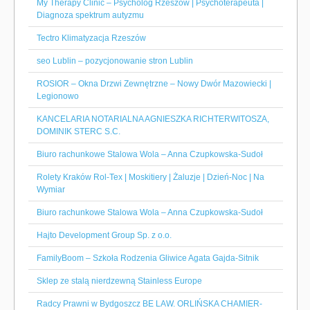
My Therapy Clinic – Psycholog Rzeszów | Psychoterapeuta |
Diagnoza spektrum autyzmu
Tectro Klimatyzacja Rzeszów
seo Lublin – pozycjonowanie stron Lublin
ROSIOR – Okna Drzwi Zewnętrzne – Nowy Dwór Mazowiecki |
Legionowo
KANCELARIA NOTARIALNA AGNIESZKA RICHTERWITOSZA,
DOMINIK STERC S.C.
Biuro rachunkowe Stalowa Wola – Anna Czupkowska-Sudoł
Rolety Kraków Rol-Tex | Moskitiery | Żaluzje | Dzień-Noc | Na
Wymiar
Biuro rachunkowe Stalowa Wola – Anna Czupkowska-Sudoł
Hajto Development Group Sp. z o.o.
FamilyBoom – Szkoła Rodzenia Gliwice Agata Gajda-Sitnik
Sklep ze stalą nierdzewną Stainless Europe
Radcy Prawni w Bydgoszcz BE LAW. ORLIŃSKA CHAMIER-