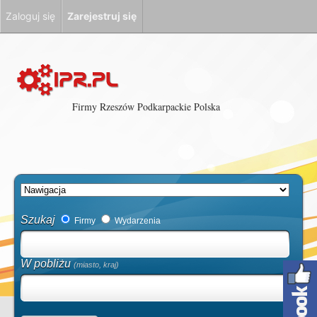
Zaloguj się
Zarejestruj się
Firmy Rzeszów Podkarpackie Polska
Szukaj
Firmy
Wydarzenia
W pobliżu
(miasto, kraj)