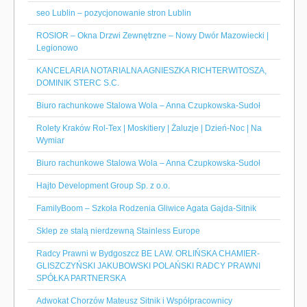
seo Lublin – pozycjonowanie stron Lublin
ROSIOR – Okna Drzwi Zewnętrzne – Nowy Dwór Mazowiecki |
Legionowo
KANCELARIA NOTARIALNA AGNIESZKA RICHTERWITOSZA,
DOMINIK STERC S.C.
Biuro rachunkowe Stalowa Wola – Anna Czupkowska-Sudoł
Rolety Kraków Rol-Tex | Moskitiery | Żaluzje | Dzień-Noc | Na
Wymiar
Biuro rachunkowe Stalowa Wola – Anna Czupkowska-Sudoł
Hajto Development Group Sp. z o.o.
FamilyBoom – Szkoła Rodzenia Gliwice Agata Gajda-Sitnik
Sklep ze stalą nierdzewną Stainless Europe
Radcy Prawni w Bydgoszcz BE LAW. ORLIŃSKA CHAMIER-
GLISZCZYŃSKI JAKUBOWSKI POLAŃSKI RADCY PRAWNI
SPÓŁKA PARTNERSKA
Adwokat Chorzów Mateusz Sitnik i Współpracownicy