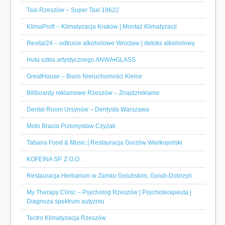
Taxi Rzeszów – Super Taxi 19622
KlimaProfi – Klimatyzacja Kraków | Montaż Klimatyzacji
Revital24 – odtrucie alkoholowe Wrocław | detoks alkoholowy
Huta szkła artystycznego ANWA•GLASS
GreatHouse – Biuro Nieruchomości Kielce
Billboardy reklamowe Rzeszów – Znajdzreklame
Dental Room Ursynów – Dentysta Warszawa
Moto Bracia Przemysław Czyżak
Tabana Food & Music | Restauracja Gorzów Wielkopolski
KOFEINA SP. Z O.O.
Restauracja Herbarium w Zamku Golubskim, Golub-Dobrzyń
My Therapy Clinic – Psycholog Rzeszów | Psychoterapeuta |
Diagnoza spektrum autyzmu
Tectro Klimatyzacja Rzeszów