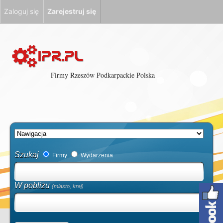
Zaloguj się
Zarejestruj się
Firmy Rzeszów Podkarpackie Polska
Szukaj
Firmy
Wydarzenia
W pobliżu
(miasto, kraj)