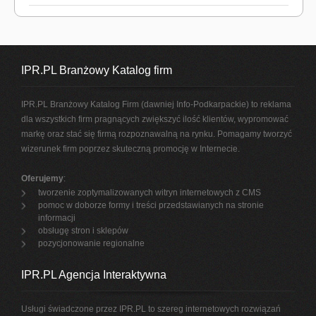
IPR.PL Branżowy Katalog firm
IPR.PL Branżowy Katalog Firm (dawniej Info-Podkarpackie) to reklama
dla wszystkich firm pragnących zwiększyć ilość klientów, wypromować
markę oraz stać się firmą rozpoznawalną na rynku. Pomagamy tworzyć
wizerunek firm poprzez skuteczną promocję w Internecie.
Oferujemy
:
tworzenie zoptymalizowanych witryn internetowych z CMS
pomoc w doborze formy i treści przedstawianych na stronie
informacji
obsługę stron i sklepów
pozycjonowanie regionalne
IPR.PL Agencja Interaktywna
Usługi świadczone przez IPR.PL to szereg internetowych rozwiązań