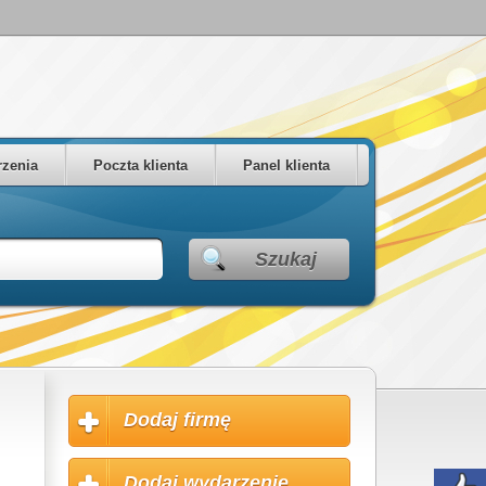
zenia
Poczta klienta
Panel klienta
Szukaj
Dodaj firmę
Dodaj wydarzenie