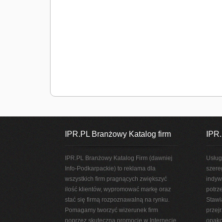
IPR.PL Branżowy Katalog firm
IPR.
IPR.PL Branżowy Katalog Firm (dawniej
Usług
Info-Podkarpackie) to reklama dla
szere
wszystkich firm pragnących zwiększyć
indyw
ilość klientów, wypromować markę oraz
potrz
stać się firmą rozpoznawalną na rynku.
Stawi
Pomagamy tworzyć wizerunek firm
przej
poprzez skuteczną promocję w Internecie.
opako