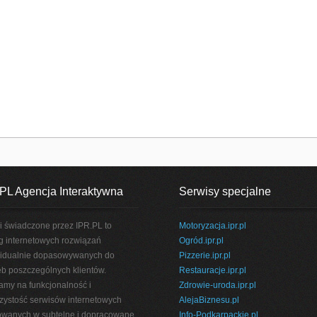
PL Agencja Interaktywna
Serwisy specjalne
i świadczone przez IPR.PL to
Motoryzacja.ipr.pl
g internetowych rozwiązań
Ogród.ipr.pl
idualnie dopasowywanych do
Pizzerie.ipr.pl
eb poszczególnych klientów.
Restauracje.ipr.pl
amy na funkcjonalność i
Zdrowie-uroda.ipr.pl
rzystość serwisów internetowych
AlejaBiznesu.pl
wanych w subtelne i dopracowane
Info-Podkarpackie.pl