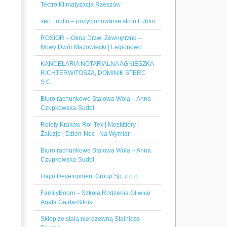
Tectro Klimatyzacja Rzeszów
seo Lublin – pozycjonowanie stron Lublin
ROSIOR – Okna Drzwi Zewnętrzne –
Nowy Dwór Mazowiecki | Legionowo
KANCELARIA NOTARIALNA AGNIESZKA
RICHTERWITOSZA, DOMINIK STERC
S.C.
Biuro rachunkowe Stalowa Wola – Anna
Czupkowska-Sudoł
Rolety Kraków Rol-Tex | Moskitiery |
Żaluzje | Dzień-Noc | Na Wymiar
Biuro rachunkowe Stalowa Wola – Anna
Czupkowska-Sudoł
Hajto Development Group Sp. z o.o.
FamilyBoom – Szkoła Rodzenia Gliwice
Agata Gajda-Sitnik
Sklep ze stalą nierdzewną Stainless