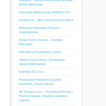
Revital24 – odtrucie alkoholowe Wrocław |
detoks alkoholowy
Huta szkła artystycznego ANWA•GLASS
GreatHouse – Biuro Nieruchomości Kielce
Billboardy reklamowe Rzeszów –
Znajdzreklame
Dental Room Ursynów – Dentysta
Warszawa
Moto Bracia Przemysław Czyżak
Tabana Food & Music | Restauracja
Gorzów Wielkopolski
KOFEINA SP. Z O.O.
Restauracja Herbarium w Zamku
Golubskim, Golub-Dobrzyń
My Therapy Clinic – Psycholog Rzeszów |
Psychoterapeuta | Diagnoza spektrum
autyzmu