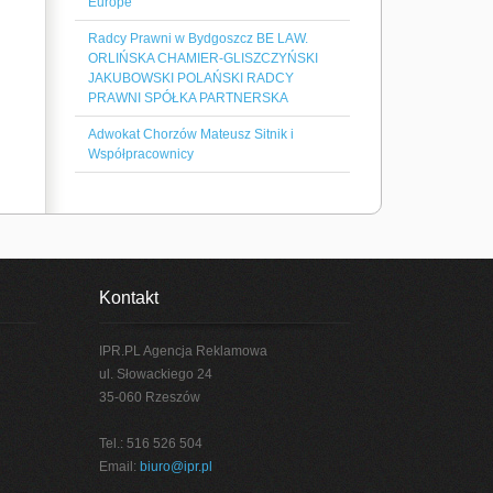
Europe
Radcy Prawni w Bydgoszcz BE LAW.
ORLIŃSKA CHAMIER-GLISZCZYŃSKI
JAKUBOWSKI POLAŃSKI RADCY
PRAWNI SPÓŁKA PARTNERSKA
Adwokat Chorzów Mateusz Sitnik i
Współpracownicy
Kontakt
IPR.PL Agencja Reklamowa
ul. Słowackiego 24
35-060 Rzeszów
Tel.: 516 526 504
Email:
biuro@ipr.pl