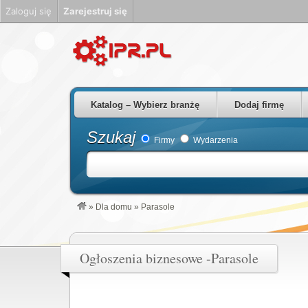
Zaloguj się
Zarejestruj się
Firmy Rzeszów Podkarpackie Polska
Katalog – Wybierz branżę
Dodaj firmę
Szukaj
Firmy
Wydarzenia
»
Dla domu
»
Parasole
Ogłoszenia biznesowe -Parasole