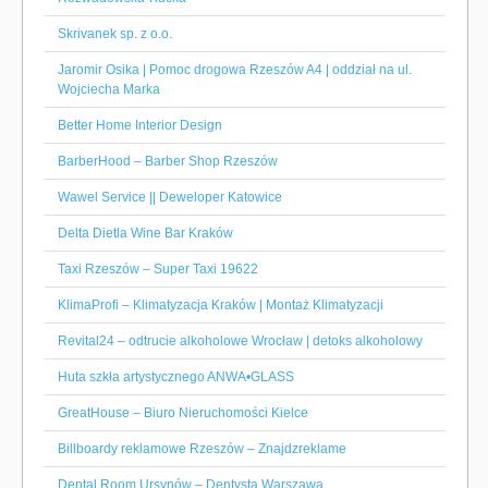
Skrivanek sp. z o.o.
Jaromir Osika | Pomoc drogowa Rzeszów A4 | oddział na ul.
Wojciecha Marka
Better Home Interior Design
BarberHood – Barber Shop Rzeszów
Wawel Service || Deweloper Katowice
Delta Dietla Wine Bar Kraków
Taxi Rzeszów – Super Taxi 19622
KlimaProfi – Klimatyzacja Kraków | Montaż Klimatyzacji
Revital24 – odtrucie alkoholowe Wrocław | detoks alkoholowy
Huta szkła artystycznego ANWA•GLASS
GreatHouse – Biuro Nieruchomości Kielce
Billboardy reklamowe Rzeszów – Znajdzreklame
Dental Room Ursynów – Dentysta Warszawa