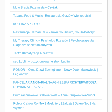
Moto Bracia Przemysław Czyżak
Tabana Food & Music | Restauracja Gorzów Wielkopolski
KOFEINA SP. Z O.O.
Restauracja Herbarium w Zamku Golubskim, Golub-Dobrzyń
My Therapy Clinic – Psycholog Rzeszów | Psychoterapeuta |
Diagnoza spektrum autyzmu
Tectro Klimatyzacja Rzeszów
seo Lublin – pozycjonowanie stron Lublin
ROSIOR – Okna Drzwi Zewnętrzne – Nowy Dwór Mazowiecki |
Legionowo
KANCELARIA NOTARIALNA AGNIESZKA RICHTERWITOSZA,
DOMINIK STERC S.C.
Biuro rachunkowe Stalowa Wola – Anna Czupkowska-Sudoł
Rolety Kraków Rol-Tex | Moskitiery | Żaluzje | Dzień-Noc | Na
Wymiar