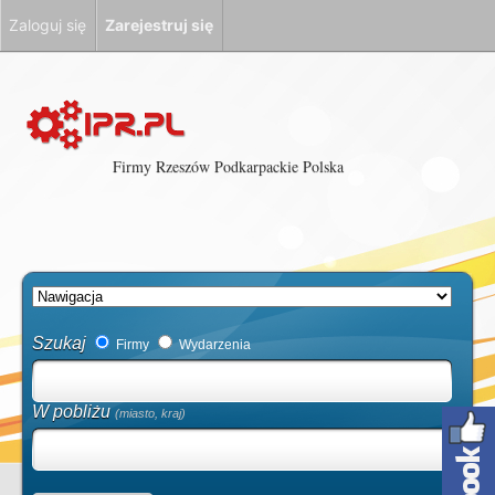
Zaloguj się
Zarejestruj się
Firmy Rzeszów Podkarpackie Polska
Szukaj
Firmy
Wydarzenia
W pobliżu
(miasto, kraj)