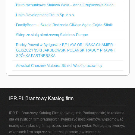
Biuro rachunkowe Stalowa Wola – Anna Czupkowska-Sudoł
Hajto Development Group Sp. z o.o.
FamilyBoom – Szkoła Rodzenia Gliwice Agata Gajda-Sitnik
Sklep ze stalą nierdzewną Stainless Europe
Radcy Prawni w Bydgoszcz BE LAW. ORLIŃSKA CHAMIER-
GLISZCZYŃSKI JAKUBOWSKI POLAŃSKI RADCY PRAWNI
SPÓŁKA PARTNERSKA
Adwokat Chorzów Mateusz Sitnik i Współpracownicy
IPR.PL Branżowy Katalog firm
IPR.PL Branżowy Katalog Firm (dawniej Info-Podkarpackie) to reklama
dla wszystkich firm pragnących zwiększyć ilość klientów, wypromować
markę oraz stać się firmą rozpoznawalną na rynku. Pomagamy tworzyć
wizerunek firm poprzez skuteczną promocję w Internecie.