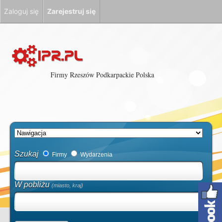
Zaloguj się
Zarejestruj się
Firmy Rzeszów Podkarpackie Polska
Szukaj
Firmy
Wydarzenia
W pobliżu
(miasto, kraj)