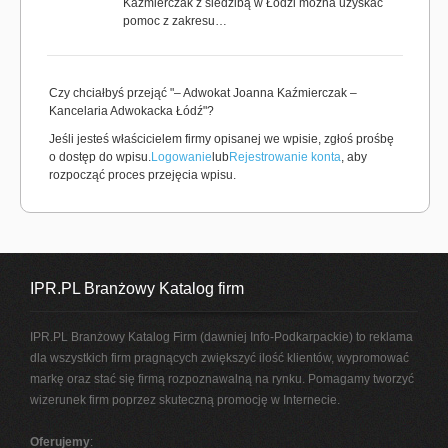
Kaźmierczak z siedzibą w Łodzi można uzyskać
pomoc z zakresu…
Czy chciałbyś przejąć "– Adwokat Joanna Kaźmierczak –
Kancelaria Adwokacka Łódź"?
Jeśli jesteś właścicielem firmy opisanej we wpisie, zgłoś prośbę
o dostęp do wpisu.
Logowanie
lub
Rejestrowanie konta
, aby
rozpocząć proces przejęcia wpisu.
IPR.PL Branżowy Katalog firm
IPR.PL Branżowy Katalog Firm (dawniej Info-Podkarpackie) to reklama
dla wszystkich firm pragnących zwiększyć ilość klientów, wypromować
markę oraz stać się firmą rozpoznawalną na rynku. Pomagamy tworzyć
wizerunek firm poprzez skuteczną promocję w Internecie.
Oferujemy
: