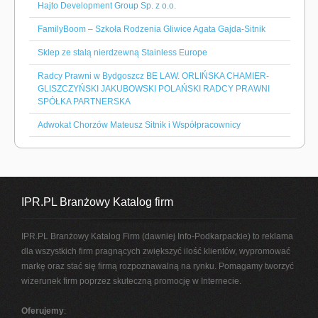
Hajto Development Group Sp. z o.o.
FamilyBoom – Szkoła Rodzenia Gliwice Agata Gajda-Sitnik
Sklep ze stalą nierdzewną Stainless Europe
Radcy Prawni w Bydgoszcz BE LAW. ORLIŃSKA CHAMIER-
GLISZCZYŃSKI JAKUBOWSKI POLAŃSKI RADCY PRAWNI
SPÓŁKA PARTNERSKA
Adwokat Chorzów Mateusz Sitnik i Współpracownicy
IPR.PL Branżowy Katalog firm
IPR.PL Branżowy Katalog Firm (dawniej Info-Podkarpackie) to reklama
dla wszystkich firm pragnących zwiększyć ilość klientów, wypromować
markę oraz stać się firmą rozpoznawalną na rynku. Pomagamy tworzyć
wizerunek firm poprzez skuteczną promocję w Internecie.
Oferujemy
: