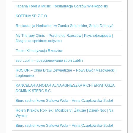
Tabana Food & Music | Restauracja Gorzów Wielkopolski
KOFEINA SP. Z O.O.
Restauracja Herbarium w Zamku Golubskim, Golub-Dobrzyń
My Therapy Clinic – Psycholog Rzeszów | Psychoterapeuta |
Diagnoza spektrum autyzmu
Tectro Klimatyzacja Rzeszów
seo Lublin – pozycjonowanie stron Lublin
ROSIOR – Okna Drzwi Zewnętrzne – Nowy Dwór Mazowiecki |
Legionowo
KANCELARIA NOTARIALNA AGNIESZKA RICHTERWITOSZA,
DOMINIK STERC S.C.
Biuro rachunkowe Stalowa Wola – Anna Czupkowska-Sudoł
Rolety Kraków Rol-Tex | Moskitiery | Żaluzje | Dzień-Noc | Na
Wymiar
Biuro rachunkowe Stalowa Wola – Anna Czupkowska-Sudoł