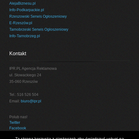
AlejaBiznesu.pl
Info-Podkarpackie.pl
Rzeszowski Serwis Ogłoszeniowy
E-Rzeszów.pl
Tarnobrzeski Serwis Ogłoszeniowy
Info-Tarnobrzeg.pl
Kontakt
IPR.PL Agencja Reklamowa
ul. Słowackiego 24
35-060 Rzeszów
Tel.: 516 526 504
Email:
biuro@ipr.pl
Polub nas!
Twitter
Facebook
Ta strona korzysta z ciasteczek aby świadczyć usługi na