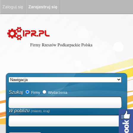
Zaloguj się
Zarejestruj się
Firmy Rzeszów Podkarpackie Polska
Szukaj
Firmy
Wydarzenia
W pobliżu
(miasto, kraj)