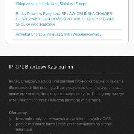
Sklep ze stalą nierdzewną Stainless Europe
Radcy Prawni w Bydgoszcz BE LAW. ORLIŃSKA CHAMIER-
GLISZCZYŃSKI JAKUBOWSKI POLAŃSKI RADCY PRAWNI
SPÓŁKA PARTNERSKA
Adwokat Chorzów Mateusz Sitnik i Współpracownicy
IPR.PL Branżowy Katalog firm
IPR.PL Branżowy Katalog Firm (dawniej Info-Podkarpackie) to reklama
dla wszystkich firm pragnących zwiększyć ilość klientów, wypromować
markę oraz stać się firmą rozpoznawalną na rynku. Pomagamy tworzyć
wizerunek firm poprzez skuteczną promocję w Internecie.
Oferujemy
:
tworzenie zoptymalizowanych witryn internetowych z CMS
pomoc w doborze formy i treści przedstawianych na stronie
informacji