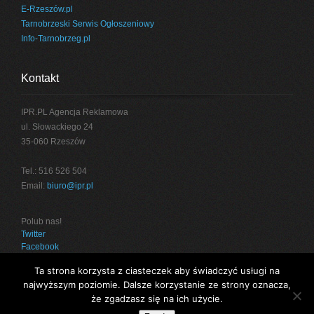
E-Rzeszów.pl
Tarnobrzeski Serwis Ogłoszeniowy
Info-Tarnobrzeg.pl
Kontakt
IPR.PL Agencja Reklamowa
ul. Słowackiego 24
35-060 Rzeszów
Tel.: 516 526 504
Email:
biuro@ipr.pl
Polub nas!
Twitter
Facebook
Ta strona korzysta z ciasteczek aby świadczyć usługi na
najwyższym poziomie. Dalsze korzystanie ze strony oznacza,
że zgadzasz się na ich użycie.
Projekt:
IPR.PL