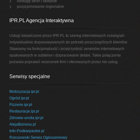
obsługę stron i sklepów
pozycjonowanie regionalne
IPR.PL Agencja Interaktywna
Usługi świadczone przez IPR.PL to szereg internetowych rozwiązań
indywidualnie dopasowywanych do potrzeb poszczególnych klientów.
Stawiamy na funkcjonalność i przejrzystość serwisów internetowych
opakowanych w subtelne i dopracowane detale. Takie połączenie
pozwala poprawić wizerunek firm i oferowanych przez nie usług.
Serwisy specjalne
Motoryzacja.ipr.pl
Ogród.ipr.pl
Pizzerie.ipr.pl
Restauracje.ipr.pl
Zdrowie-uroda.ipr.pl
AlejaBiznesu.pl
Info-Podkarpackie.pl
Rzeszowski Serwis Ogłoszeniowy