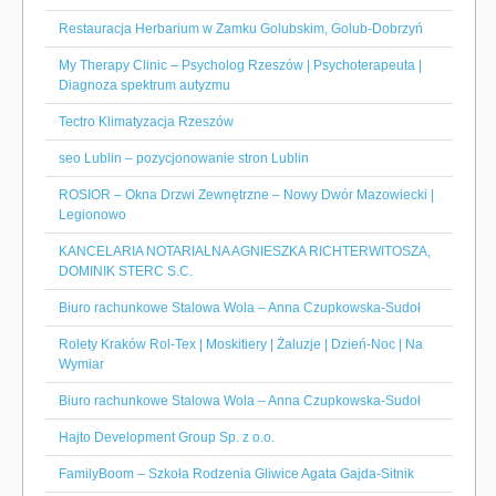
Restauracja Herbarium w Zamku Golubskim, Golub-Dobrzyń
My Therapy Clinic – Psycholog Rzeszów | Psychoterapeuta |
Diagnoza spektrum autyzmu
Tectro Klimatyzacja Rzeszów
seo Lublin – pozycjonowanie stron Lublin
ROSIOR – Okna Drzwi Zewnętrzne – Nowy Dwór Mazowiecki |
Legionowo
KANCELARIA NOTARIALNA AGNIESZKA RICHTERWITOSZA,
DOMINIK STERC S.C.
Biuro rachunkowe Stalowa Wola – Anna Czupkowska-Sudoł
Rolety Kraków Rol-Tex | Moskitiery | Żaluzje | Dzień-Noc | Na
Wymiar
Biuro rachunkowe Stalowa Wola – Anna Czupkowska-Sudoł
Hajto Development Group Sp. z o.o.
FamilyBoom – Szkoła Rodzenia Gliwice Agata Gajda-Sitnik