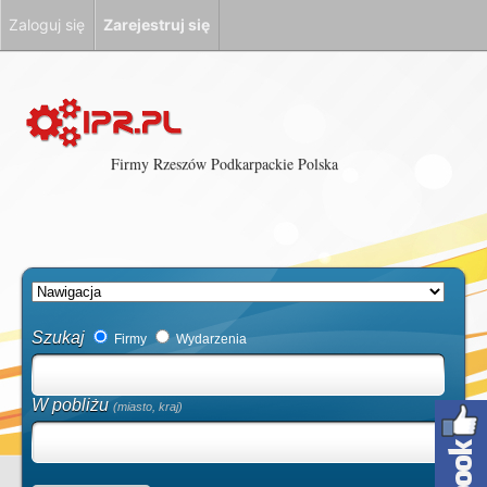
Zaloguj się
Zarejestruj się
Firmy Rzeszów Podkarpackie Polska
Szukaj
Firmy
Wydarzenia
W pobliżu
(miasto, kraj)