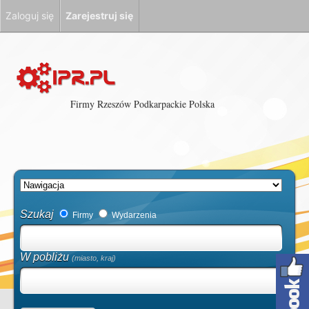
Zaloguj się
Zarejestruj się
Firmy Rzeszów Podkarpackie Polska
Szukaj
Firmy
Wydarzenia
W pobliżu
(miasto, kraj)