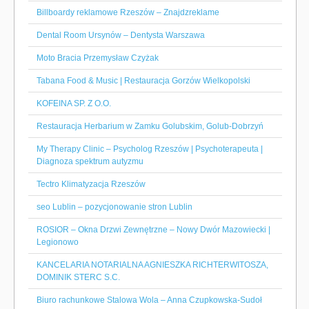
Billboardy reklamowe Rzeszów – Znajdzreklame
Dental Room Ursynów – Dentysta Warszawa
Moto Bracia Przemysław Czyżak
Tabana Food & Music | Restauracja Gorzów Wielkopolski
KOFEINA SP. Z O.O.
Restauracja Herbarium w Zamku Golubskim, Golub-Dobrzyń
My Therapy Clinic – Psycholog Rzeszów | Psychoterapeuta |
Diagnoza spektrum autyzmu
Tectro Klimatyzacja Rzeszów
seo Lublin – pozycjonowanie stron Lublin
ROSIOR – Okna Drzwi Zewnętrzne – Nowy Dwór Mazowiecki |
Legionowo
KANCELARIA NOTARIALNA AGNIESZKA RICHTERWITOSZA,
DOMINIK STERC S.C.
Biuro rachunkowe Stalowa Wola – Anna Czupkowska-Sudoł