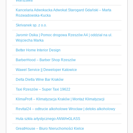
Warszawa
Kancelaria Adwokacka Adwokat Starogard Gdański – Marta
Rozwadowska-Kucka
Skrivanek sp. z o.o.
Jaromir Osika | Pomoc drogowa Rzeszów A4 | oddział na ul.
Wojciecha Marka
Better Home Interior Design
BarberHood – Barber Shop Rzeszów
Wawel Service || Deweloper Katowice
Delta Dietla Wine Bar Kraków
Taxi Rzeszów – Super Taxi 19622
KlimaProfi – Klimatyzacja Kraków | Montaż Klimatyzacji
Revital24 – odtrucie alkoholowe Wrocław | detoks alkoholowy
Huta szkła artystycznego ANWA•GLASS
GreatHouse – Biuro Nieruchomości Kielce