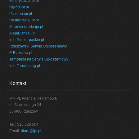
Motoryzacja.ipr.pl
Ogród.ipr.pl
Pizzerie.ipr.pl
Restauracje.ipr.pl
Zdrowie-uroda.ipr.pl
AlejaBiznesu.pl
Info-Podkarpackie.pl
Rzeszowski Serwis Ogłoszeniowy
E-Rzeszów.pl
Tarnobrzeski Serwis Ogłoszeniowy
Info-Tarnobrzeg.pl
Kontakt
IPR.PL Agencja Reklamowa
ul. Słowackiego 24
35-060 Rzeszów
Tel.: 516 526 504
Email:
biuro@ipr.pl