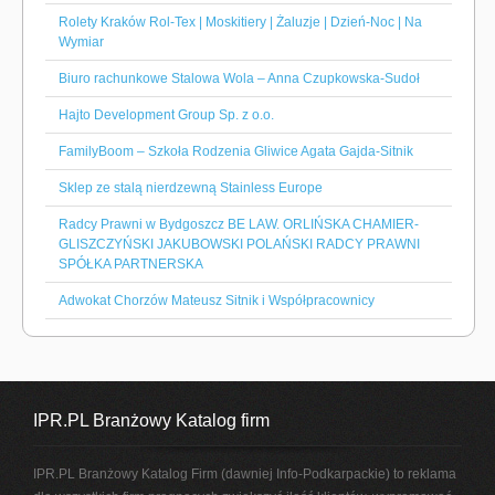
Rolety Kraków Rol-Tex | Moskitiery | Żaluzje | Dzień-Noc | Na
Wymiar
Biuro rachunkowe Stalowa Wola – Anna Czupkowska-Sudoł
Hajto Development Group Sp. z o.o.
FamilyBoom – Szkoła Rodzenia Gliwice Agata Gajda-Sitnik
Sklep ze stalą nierdzewną Stainless Europe
Radcy Prawni w Bydgoszcz BE LAW. ORLIŃSKA CHAMIER-
GLISZCZYŃSKI JAKUBOWSKI POLAŃSKI RADCY PRAWNI
SPÓŁKA PARTNERSKA
Adwokat Chorzów Mateusz Sitnik i Współpracownicy
IPR.PL Branżowy Katalog firm
IPR.PL Branżowy Katalog Firm (dawniej Info-Podkarpackie) to reklama