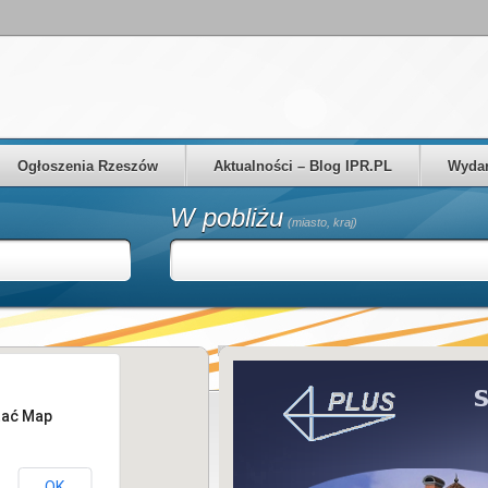
Ogłoszenia Rzeszów
Aktualności – Blog IPR.PL
Wydar
W pobliżu
(miasto, kraj)
tać Map
OK