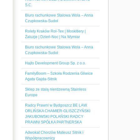
S.C.
Biuro rachunkowe Stalowa Wola – Anna
Czupkowska-Sudoł
Rolety Kraków Rol-Tex | Moskitiery |
Żaluzje | Dzień-Noc | Na Wymiar
Biuro rachunkowe Stalowa Wola – Anna
Czupkowska-Sudoł
Hajto Development Group Sp. z o.o.
FamilyBoom – Szkoła Rodzenia Gliwice
Agata Gajda-Sitnik
Sklep ze stalą nierdzewną Stainless
Europe
Radcy Prawni w Bydgoszcz BE LAW.
ORLIŃSKA CHAMIER-GLISZCZYŃSKI
JAKUBOWSKI POLAŃSKI RADCY
PRAWNI SPÓŁKA PARTNERSKA
Adwokat Chorzów Mateusz Sitnik i
Współpracownicy