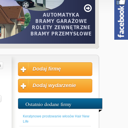
Dodaj firmę
Dodaj wydarzenie
Ostatnio dodane firmy
Keratynowe prostowanie włosów Hair New
Life