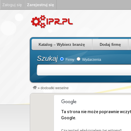
Zaloguj się
Zarejestruj się
Firmy Rzeszów Podkarpackie Polska
Katalog – Wybierz branżę
Dodaj firmę
Szukaj
Firmy
Wydarzenia
»
dodoatki weselne
Ta strona nie może poprawnie wczy
Google.
Czy jesteś właścicielem tej witryny?