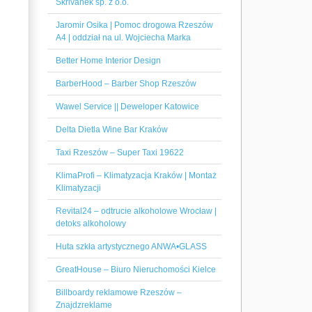
Skrivanek sp. z o.o.
Jaromir Osika | Pomoc drogowa Rzeszów
A4 | oddział na ul. Wojciecha Marka
Better Home Interior Design
BarberHood – Barber Shop Rzeszów
Wawel Service || Deweloper Katowice
Delta Dietla Wine Bar Kraków
Taxi Rzeszów – Super Taxi 19622
KlimaProfi – Klimatyzacja Kraków | Montaż
Klimatyzacji
Revital24 – odtrucie alkoholowe Wrocław |
detoks alkoholowy
Huta szkła artystycznego ANWA•GLASS
GreatHouse – Biuro Nieruchomości Kielce
Billboardy reklamowe Rzeszów –
Znajdzreklame