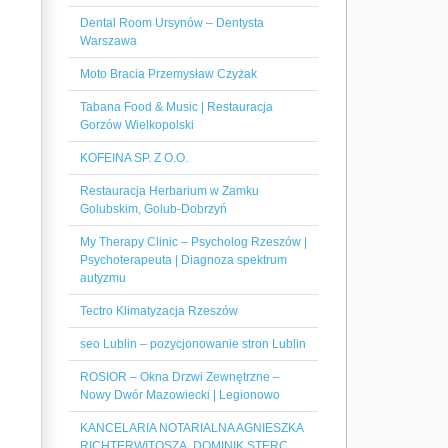
Dental Room Ursynów – Dentysta
Warszawa
Moto Bracia Przemysław Czyżak
Tabana Food & Music | Restauracja
Gorzów Wielkopolski
KOFEINA SP. Z O.O.
Restauracja Herbarium w Zamku
Golubskim, Golub-Dobrzyń
My Therapy Clinic – Psycholog Rzeszów |
Psychoterapeuta | Diagnoza spektrum
autyzmu
Tectro Klimatyzacja Rzeszów
seo Lublin – pozycjonowanie stron Lublin
ROSIOR – Okna Drzwi Zewnętrzne –
Nowy Dwór Mazowiecki | Legionowo
KANCELARIA NOTARIALNA AGNIESZKA
RICHTERWITOSZA, DOMINIK STERC