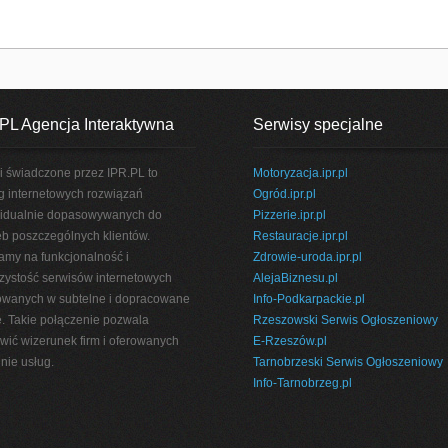
PL Agencja Interaktywna
Serwisy specjalne
i świadczone przez IPR.PL to
Motoryzacja.ipr.pl
g internetowych rozwiązań
Ogród.ipr.pl
idualnie dopasowywanych do
Pizzerie.ipr.pl
eb poszczególnych klientów.
Restauracje.ipr.pl
amy na funkcjonalność i
Zdrowie-uroda.ipr.pl
rzystość serwisów internetowych
AlejaBiznesu.pl
wanych w subtelne i dopracowane
Info-Podkarpackie.pl
e. Takie połączenie pozwala
Rzeszowski Serwis Ogłoszeniowy
wić wizerunek firm i oferowanych
E-Rzeszów.pl
nie usług.
Tarnobrzeski Serwis Ogłoszeniowy
Info-Tarnobrzeg.pl