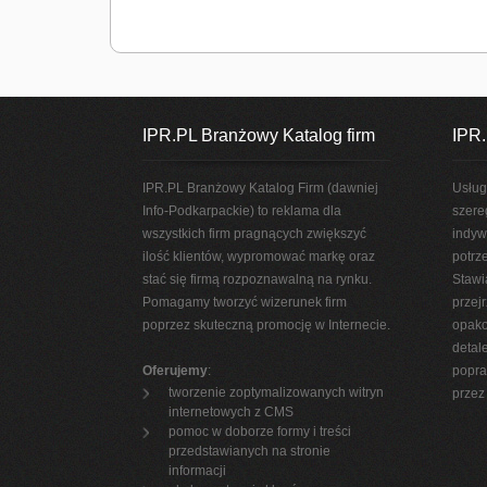
IPR.PL Branżowy Katalog firm
IPR.
IPR.PL Branżowy Katalog Firm (dawniej
Usług
Info-Podkarpackie) to reklama dla
szere
wszystkich firm pragnących zwiększyć
indyw
ilość klientów, wypromować markę oraz
potrz
stać się firmą rozpoznawalną na rynku.
Stawi
Pomagamy tworzyć wizerunek firm
przej
poprzez skuteczną promocję w Internecie.
opako
detal
Oferujemy
:
popra
tworzenie zoptymalizowanych witryn
przez 
internetowych z CMS
pomoc w doborze formy i treści
przedstawianych na stronie
informacji