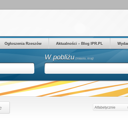
Ogłoszenia Rzeszów
Aktualności – Blog IPR.PL
Wydar
W pobliżu
(miasto, kraj)
e
Alfabetycznie