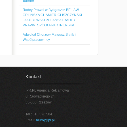
Europe
Radcy Prawni w Bydgoszcz BE LAW.
ORLIŃSKA CHAMIER-GLISZCZYŃSKI
JAKUBOWSKI POLAŃSKI RADCY
PRAWNI SPÓŁKA PARTNERSKA
Adwokat Chorzów Mateusz Sitnik i
Współpracownicy
Kontakt
IPR.PL Agencja Reklamowa
ul. Słowackiego 24
35-060 Rzeszów
Tel.: 516 526 504
Email:
biuro@ipr.pl