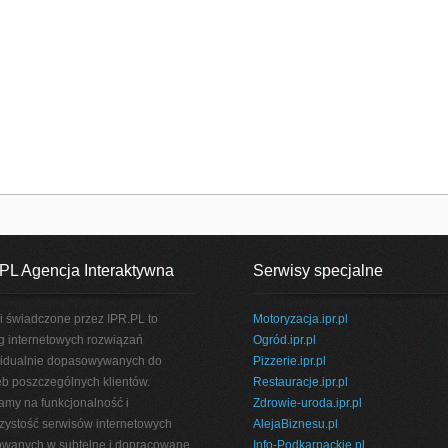
PL Agencja Interaktywna
Serwisy specjalne
i świadczone przez IPR.PL to
Motoryzacja.ipr.pl
g internetowych rozwiązań
Ogród.ipr.pl
idualnie dopasowywanych do
Pizzerie.ipr.pl
eb poszczególnych klientów.
Restauracje.ipr.pl
amy na funkcjonalność i
Zdrowie-uroda.ipr.pl
rzystość serwisów internetowych
AlejaBiznesu.pl
wanych w subtelne i dopracowane
Info-Podkarpackie.pl