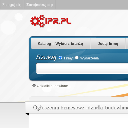
Zaloguj się
Zarejestruj się
Firmy Rzeszów Podkarpackie Polska
Katalog – Wybierz branżę
Dodaj firmę
Szukaj
Firmy
Wydarzenia
»
działki budowlane
Ogłoszenia biznesowe -działki budowlan