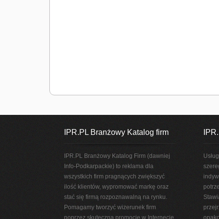
IPR.PL Branżowy Katalog firm
IPR.
IPR.PL Branżowy Katalog Firm (dawniej
Usług
Info-Podkarpackie) to reklama dla
szere
wszystkich firm pragnących zwiększyć
indyw
ilość klientów, wypromować markę oraz
potrz
stać się firmą rozpoznawalną na rynku.
Stawi
Pomagamy tworzyć wizerunek firm
przej
poprzez skuteczną promocję w Internecie.
opako