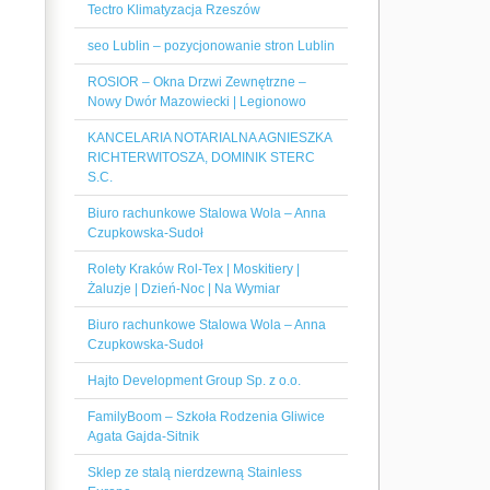
Tectro Klimatyzacja Rzeszów
seo Lublin – pozycjonowanie stron Lublin
ROSIOR – Okna Drzwi Zewnętrzne –
Nowy Dwór Mazowiecki | Legionowo
KANCELARIA NOTARIALNA AGNIESZKA
RICHTERWITOSZA, DOMINIK STERC
S.C.
Biuro rachunkowe Stalowa Wola – Anna
Czupkowska-Sudoł
Rolety Kraków Rol-Tex | Moskitiery |
Żaluzje | Dzień-Noc | Na Wymiar
Biuro rachunkowe Stalowa Wola – Anna
Czupkowska-Sudoł
Hajto Development Group Sp. z o.o.
FamilyBoom – Szkoła Rodzenia Gliwice
Agata Gajda-Sitnik
Sklep ze stalą nierdzewną Stainless