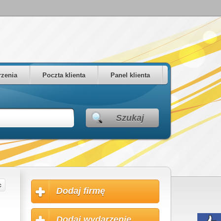
zenia
Poczta klienta
Panel klienta
Szukaj
Dodaj firmę
Dodaj wydarzenie