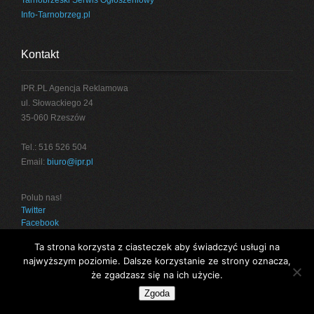
Tarnobrzeski Serwis Ogłoszeniowy
Info-Tarnobrzeg.pl
Kontakt
IPR.PL Agencja Reklamowa
ul. Słowackiego 24
35-060 Rzeszów
Tel.: 516 526 504
Email:
biuro@ipr.pl
Polub nas!
Twitter
Facebook
Ta strona korzysta z ciasteczek aby świadczyć usługi na
najwyższym poziomie. Dalsze korzystanie ze strony oznacza,
że zgadzasz się na ich użycie.
Projekt:
IPR.PL
Zgoda