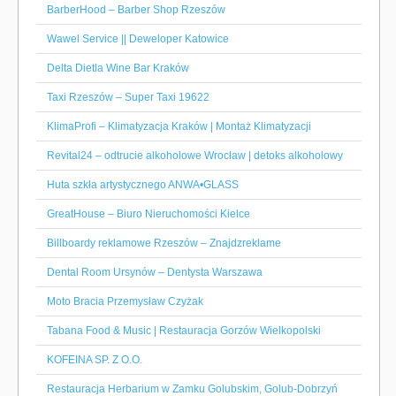
BarberHood – Barber Shop Rzeszów
Wawel Service || Deweloper Katowice
Delta Dietla Wine Bar Kraków
Taxi Rzeszów – Super Taxi 19622
KlimaProfi – Klimatyzacja Kraków | Montaż Klimatyzacji
Revital24 – odtrucie alkoholowe Wrocław | detoks alkoholowy
Huta szkła artystycznego ANWA•GLASS
GreatHouse – Biuro Nieruchomości Kielce
Billboardy reklamowe Rzeszów – Znajdzreklame
Dental Room Ursynów – Dentysta Warszawa
Moto Bracia Przemysław Czyżak
Tabana Food & Music | Restauracja Gorzów Wielkopolski
KOFEINA SP. Z O.O.
Restauracja Herbarium w Zamku Golubskim, Golub-Dobrzyń