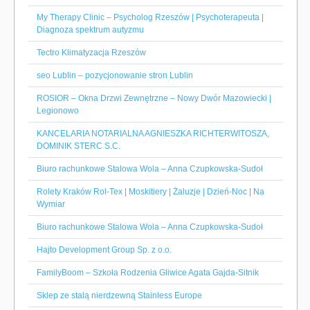
My Therapy Clinic – Psycholog Rzeszów | Psychoterapeuta |
Diagnoza spektrum autyzmu
Tectro Klimatyzacja Rzeszów
seo Lublin – pozycjonowanie stron Lublin
ROSIOR – Okna Drzwi Zewnętrzne – Nowy Dwór Mazowiecki |
Legionowo
KANCELARIA NOTARIALNA AGNIESZKA RICHTERWITOSZA,
DOMINIK STERC S.C.
Biuro rachunkowe Stalowa Wola – Anna Czupkowska-Sudoł
Rolety Kraków Rol-Tex | Moskitiery | Żaluzje | Dzień-Noc | Na
Wymiar
Biuro rachunkowe Stalowa Wola – Anna Czupkowska-Sudoł
Hajto Development Group Sp. z o.o.
FamilyBoom – Szkoła Rodzenia Gliwice Agata Gajda-Sitnik
Sklep ze stalą nierdzewną Stainless Europe