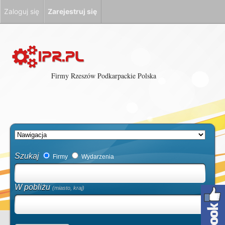
Zaloguj się
Zarejestruj się
Firmy Rzeszów Podkarpackie Polska
Szukaj
Firmy
Wydarzenia
W pobliżu
(miasto, kraj)