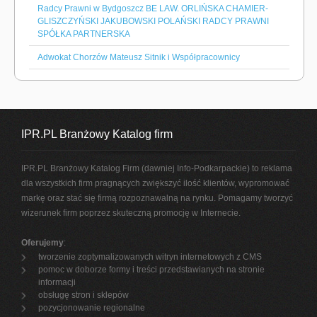
Radcy Prawni w Bydgoszcz BE LAW. ORLIŃSKA CHAMIER-
GLISZCZYŃSKI JAKUBOWSKI POLAŃSKI RADCY PRAWNI
SPÓŁKA PARTNERSKA
Adwokat Chorzów Mateusz Sitnik i Współpracownicy
IPR.PL Branżowy Katalog firm
IPR.PL Branżowy Katalog Firm (dawniej Info-Podkarpackie) to reklama
dla wszystkich firm pragnących zwiększyć ilość klientów, wypromować
markę oraz stać się firmą rozpoznawalną na rynku. Pomagamy tworzyć
wizerunek firm poprzez skuteczną promocję w Internecie.
Oferujemy
:
tworzenie zoptymalizowanych witryn internetowych z CMS
pomoc w doborze formy i treści przedstawianych na stronie
informacji
obsługę stron i sklepów
pozycjonowanie regionalne