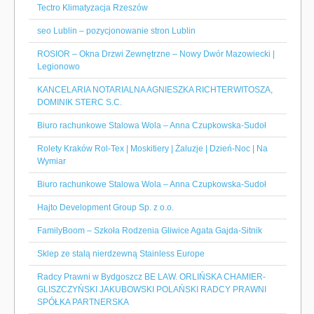
Tectro Klimatyzacja Rzeszów
seo Lublin – pozycjonowanie stron Lublin
ROSIOR – Okna Drzwi Zewnętrzne – Nowy Dwór Mazowiecki |
Legionowo
KANCELARIA NOTARIALNA AGNIESZKA RICHTERWITOSZA,
DOMINIK STERC S.C.
Biuro rachunkowe Stalowa Wola – Anna Czupkowska-Sudoł
Rolety Kraków Rol-Tex | Moskitiery | Żaluzje | Dzień-Noc | Na
Wymiar
Biuro rachunkowe Stalowa Wola – Anna Czupkowska-Sudoł
Hajto Development Group Sp. z o.o.
FamilyBoom – Szkoła Rodzenia Gliwice Agata Gajda-Sitnik
Sklep ze stalą nierdzewną Stainless Europe
Radcy Prawni w Bydgoszcz BE LAW. ORLIŃSKA CHAMIER-
GLISZCZYŃSKI JAKUBOWSKI POLAŃSKI RADCY PRAWNI
SPÓŁKA PARTNERSKA