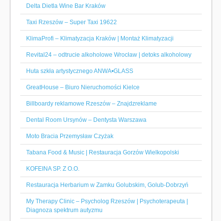
Delta Dietla Wine Bar Kraków
Taxi Rzeszów – Super Taxi 19622
KlimaProfi – Klimatyzacja Kraków | Montaż Klimatyzacji
Revital24 – odtrucie alkoholowe Wrocław | detoks alkoholowy
Huta szkła artystycznego ANWA•GLASS
GreatHouse – Biuro Nieruchomości Kielce
Billboardy reklamowe Rzeszów – Znajdzreklame
Dental Room Ursynów – Dentysta Warszawa
Moto Bracia Przemysław Czyżak
Tabana Food & Music | Restauracja Gorzów Wielkopolski
KOFEINA SP. Z O.O.
Restauracja Herbarium w Zamku Golubskim, Golub-Dobrzyń
My Therapy Clinic – Psycholog Rzeszów | Psychoterapeuta |
Diagnoza spektrum autyzmu