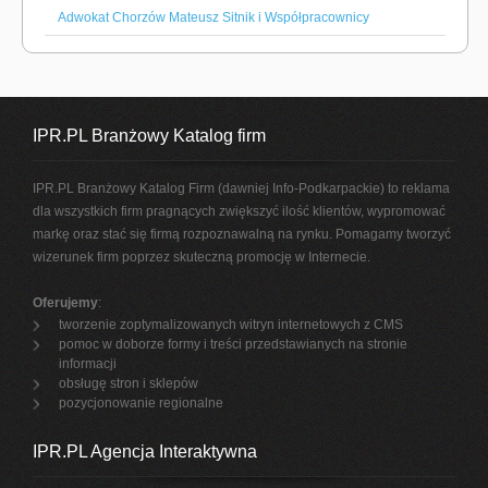
Adwokat Chorzów Mateusz Sitnik i Współpracownicy
IPR.PL Branżowy Katalog firm
IPR.PL Branżowy Katalog Firm (dawniej Info-Podkarpackie) to reklama
dla wszystkich firm pragnących zwiększyć ilość klientów, wypromować
markę oraz stać się firmą rozpoznawalną na rynku. Pomagamy tworzyć
wizerunek firm poprzez skuteczną promocję w Internecie.
Oferujemy
:
tworzenie zoptymalizowanych witryn internetowych z CMS
pomoc w doborze formy i treści przedstawianych na stronie
informacji
obsługę stron i sklepów
pozycjonowanie regionalne
IPR.PL Agencja Interaktywna