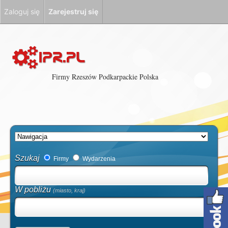
Zaloguj się
Zarejestruj się
Firmy Rzeszów Podkarpackie Polska
Szukaj
Firmy
Wydarzenia
W pobliżu
(miasto, kraj)