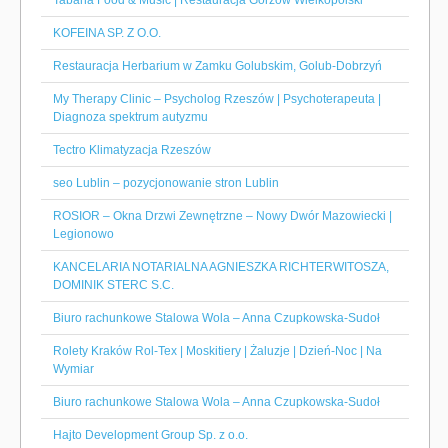
Tabana Food & Music | Restauracja Gorzów Wielkopolski
KOFEINA SP. Z O.O.
Restauracja Herbarium w Zamku Golubskim, Golub-Dobrzyń
My Therapy Clinic – Psycholog Rzeszów | Psychoterapeuta |
Diagnoza spektrum autyzmu
Tectro Klimatyzacja Rzeszów
seo Lublin – pozycjonowanie stron Lublin
ROSIOR – Okna Drzwi Zewnętrzne – Nowy Dwór Mazowiecki |
Legionowo
KANCELARIA NOTARIALNA AGNIESZKA RICHTERWITOSZA,
DOMINIK STERC S.C.
Biuro rachunkowe Stalowa Wola – Anna Czupkowska-Sudoł
Rolety Kraków Rol-Tex | Moskitiery | Żaluzje | Dzień-Noc | Na
Wymiar
Biuro rachunkowe Stalowa Wola – Anna Czupkowska-Sudoł
Hajto Development Group Sp. z o.o.