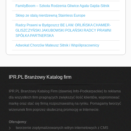
FamilyBoom – Szkoła Rodzenia Gliwice Agata Gajda-Sitnik
Sklep ze stalą nierdzewną Stainless Europe
Radcy Prawni w Bydgoszcz BE LAW. ORLIŃSKA CHAMIER-
GLISZCZYŃSKI JAKUBOWSKI POLAŃSKI RADCY PRAWNI
SPÓŁKA PARTNERSKA
Adwokat Chorzów Mateusz Sitnik i Współpracownicy
IPR.PL Branżowy Katalog firm
IPR.PL Branżowy Katalog Firm (dawniej Info-Podkarpackie) to reklama
dla wszystkich firm pragnących zwiększyć ilość klientów, wypromować
markę oraz stać się firmą rozpoznawalną na rynku. Pomagamy tworzyć
wizerunek firm poprzez skuteczną promocję w Internecie.
Oferujemy
:
tworzenie zoptymalizowanych witryn internetowych z CMS