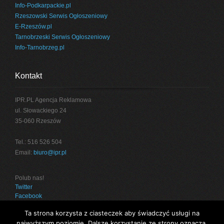
Info-Podkarpackie.pl
Rzeszowski Serwis Ogłoszeniowy
E-Rzeszów.pl
Tarnobrzeski Serwis Ogłoszeniowy
Info-Tarnobrzeg.pl
Kontakt
IPR.PL Agencja Reklamowa
ul. Słowackiego 24
35-060 Rzeszów
Tel.: 516 526 504
Email:
biuro@ipr.pl
Polub nas!
Twitter
Facebook
Ta strona korzysta z ciasteczek aby świadczyć usługi na
najwyższym poziomie. Dalsze korzystanie ze strony oznacza,