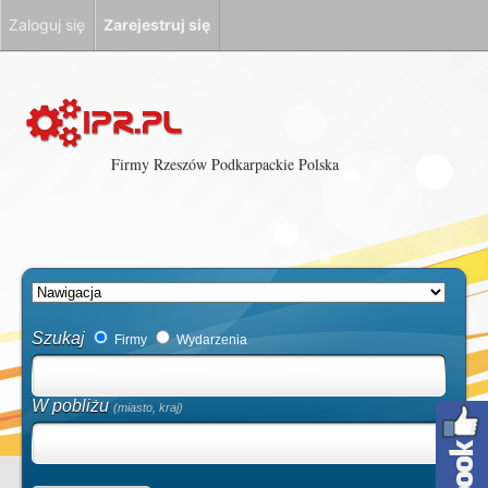
Zaloguj się
Zarejestruj się
Firmy Rzeszów Podkarpackie Polska
Szukaj
Firmy
Wydarzenia
W pobliżu
(miasto, kraj)