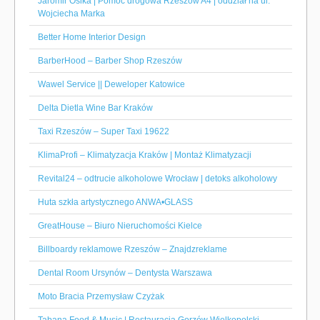
Jaromir Osika | Pomoc drogowa Rzeszów A4 | oddział na ul.
Wojciecha Marka
Better Home Interior Design
BarberHood – Barber Shop Rzeszów
Wawel Service || Deweloper Katowice
Delta Dietla Wine Bar Kraków
Taxi Rzeszów – Super Taxi 19622
KlimaProfi – Klimatyzacja Kraków | Montaż Klimatyzacji
Revital24 – odtrucie alkoholowe Wrocław | detoks alkoholowy
Huta szkła artystycznego ANWA•GLASS
GreatHouse – Biuro Nieruchomości Kielce
Billboardy reklamowe Rzeszów – Znajdzreklame
Dental Room Ursynów – Dentysta Warszawa
Moto Bracia Przemysław Czyżak