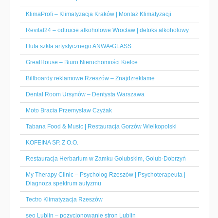
KlimaProfi – Klimatyzacja Kraków | Montaż Klimatyzacji
Revital24 – odtrucie alkoholowe Wrocław | detoks alkoholowy
Huta szkła artystycznego ANWA•GLASS
GreatHouse – Biuro Nieruchomości Kielce
Billboardy reklamowe Rzeszów – Znajdzreklame
Dental Room Ursynów – Dentysta Warszawa
Moto Bracia Przemysław Czyżak
Tabana Food & Music | Restauracja Gorzów Wielkopolski
KOFEINA SP. Z O.O.
Restauracja Herbarium w Zamku Golubskim, Golub-Dobrzyń
My Therapy Clinic – Psycholog Rzeszów | Psychoterapeuta |
Diagnoza spektrum autyzmu
Tectro Klimatyzacja Rzeszów
seo Lublin – pozycjonowanie stron Lublin