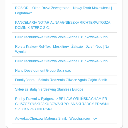
ROSIOR – Okna Drzwi Zewnętrzne – Nowy Dwór Mazowiecki |
Legionowo
KANCELARIA NOTARIALNA AGNIESZKA RICHTERWITOSZA,
DOMINIK STERC S.C.
Biuro rachunkowe Stalowa Wola – Anna Czupkowska-Sudoł
Rolety Kraków Rol-Tex | Moskitiery | Żaluzje | Dzień-Noc | Na
Wymiar
Biuro rachunkowe Stalowa Wola – Anna Czupkowska-Sudoł
Hajto Development Group Sp. z o.o.
FamilyBoom – Szkoła Rodzenia Gliwice Agata Gajda-Sitnik
Sklep ze stalą nierdzewną Stainless Europe
Radcy Prawni w Bydgoszcz BE LAW. ORLIŃSKA CHAMIER-
GLISZCZYŃSKI JAKUBOWSKI POLAŃSKI RADCY PRAWNI
SPÓŁKA PARTNERSKA
Adwokat Chorzów Mateusz Sitnik i Współpracownicy