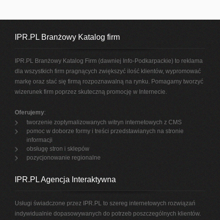
IPR.PL Branżowy Katalog firm
IPR.PL Branżowy Katalog Firm (dawniej Info-Podkarpackie) to reklama
dla wszystkich firm pragnących zwiększyć ilość klientów, wypromować
markę oraz stać się firmą rozpoznawalną na rynku. Pomagamy tworzyć
wizerunek firm poprzez skuteczną promocję w Internecie.
Oferujemy
:
tworzenie zoptymalizowanych witryn internetowych z CMS
pomoc w doborze formy i treści przedstawianych na stronie
informacji
obsługę stron i sklepów
pozycjonowanie regionalne
IPR.PL Agencja Interaktywna
Usługi świadczone przez IPR.PL to szereg internetowych rozwiązań
indywidualnie dopasowywanych do potrzeb poszczególnych klientów.