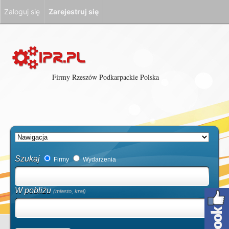
Zaloguj się
Zarejestruj się
Firmy Rzeszów Podkarpackie Polska
Szukaj
Firmy
Wydarzenia
W pobliżu
(miasto, kraj)