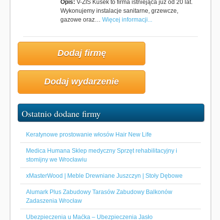
Opis:
V-ZIS Kusek to firma istniejąca już od 20 lat.
Wykonujemy instalacje sanitarne, grzewcze,
gazowe oraz…
Więcej informacji...
Dodaj firmę
Dodaj wydarzenie
Ostatnio dodane firmy
Keratynowe prostowanie włosów Hair New Life
Medica Humana Sklep medyczny Sprzęt rehabilitacyjny i
stomijny we Wrocławiu
xMasterWood | Meble Drewniane Juszczyn | Stoły Dębowe
Alumark Plus Zabudowy Tarasów Zabudowy Balkonów
Zadaszenia Wrocław
Ubezpieczenia u Maćka – Ubezpieczenia Jasło