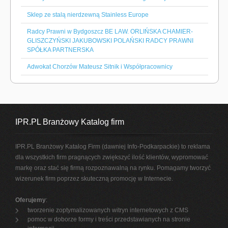
Sklep ze stalą nierdzewną Stainless Europe
Radcy Prawni w Bydgoszcz BE LAW. ORLIŃSKA CHAMIER-
GLISZCZYŃSKI JAKUBOWSKI POLAŃSKI RADCY PRAWNI
SPÓŁKA PARTNERSKA
Adwokat Chorzów Mateusz Sitnik i Współpracownicy
IPR.PL Branżowy Katalog firm
IPR.PL Branżowy Katalog Firm (dawniej Info-Podkarpackie) to reklama
dla wszystkich firm pragnących zwiększyć ilość klientów, wypromować
markę oraz stać się firmą rozpoznawalną na rynku. Pomagamy tworzyć
wizerunek firm poprzez skuteczną promocję w Internecie.
Oferujemy
:
tworzenie zoptymalizowanych witryn internetowych z CMS
pomoc w doborze formy i treści przedstawianych na stronie