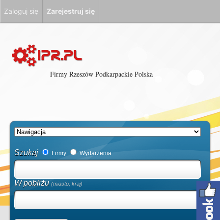
Zaloguj się
Zarejestruj się
Firmy Rzeszów Podkarpackie Polska
Szukaj
Firmy
Wydarzenia
W pobliżu
(miasto, kraj)