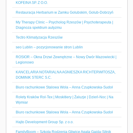
KOFEINA SP. Z O.O.
Restauracja Herbarium w Zamku Golubskim, Golub-Dobrzyń
My Therapy Clinic – Psycholog Rzeszów | Psychoterapeuta |
Diagnoza spektrum autyzmu
Tectro Klimatyzacja Rzeszów
seo Lublin – pozycjonowanie stron Lublin
ROSIOR – Okna Drzwi Zewnętrzne – Nowy Dwór Mazowiecki |
Legionowo
KANCELARIA NOTARIALNA AGNIESZKA RICHTERWITOSZA,
DOMINIK STERC S.C.
Biuro rachunkowe Stalowa Wola – Anna Czupkowska-Sudoł
Rolety Kraków Rol-Tex | Moskitiery | Żaluzje | Dzień-Noc | Na
Wymiar
Biuro rachunkowe Stalowa Wola – Anna Czupkowska-Sudoł
Hajto Development Group Sp. z o.o.
FamilyBoom – Szkoła Rodzenia Gliwice Agata Gajda-Sitnik