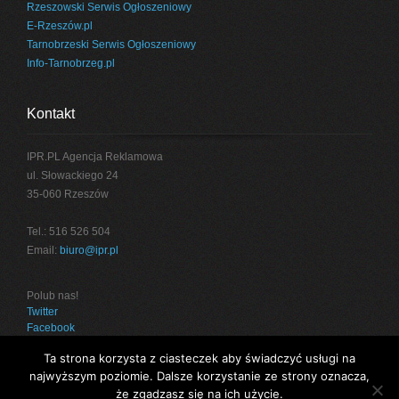
Rzeszowski Serwis Ogłoszeniowy
E-Rzeszów.pl
Tarnobrzeski Serwis Ogłoszeniowy
Info-Tarnobrzeg.pl
Kontakt
IPR.PL Agencja Reklamowa
ul. Słowackiego 24
35-060 Rzeszów
Tel.: 516 526 504
Email:
biuro@ipr.pl
Polub nas!
Twitter
Facebook
Ta strona korzysta z ciasteczek aby świadczyć usługi na
najwyższym poziomie. Dalsze korzystanie ze strony oznacza,
że zgadzasz się na ich użycie.