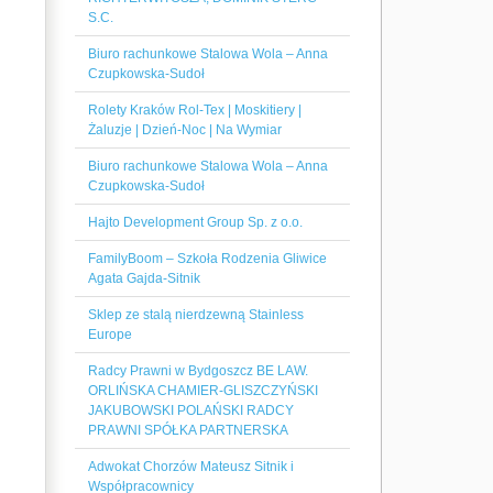
S.C.
Biuro rachunkowe Stalowa Wola – Anna
Czupkowska-Sudoł
Rolety Kraków Rol-Tex | Moskitiery |
Żaluzje | Dzień-Noc | Na Wymiar
Biuro rachunkowe Stalowa Wola – Anna
Czupkowska-Sudoł
Hajto Development Group Sp. z o.o.
FamilyBoom – Szkoła Rodzenia Gliwice
Agata Gajda-Sitnik
Sklep ze stalą nierdzewną Stainless
Europe
Radcy Prawni w Bydgoszcz BE LAW.
ORLIŃSKA CHAMIER-GLISZCZYŃSKI
JAKUBOWSKI POLAŃSKI RADCY
PRAWNI SPÓŁKA PARTNERSKA
Adwokat Chorzów Mateusz Sitnik i
Współpracownicy