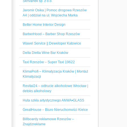
Skrivanek sp. z o.o.
Jaromir Osika | Pomoc drogowa Rzeszów
A4 | oddział na ul. Wojciecha Marka
Better Home Interior Design
BarberHood – Barber Shop Rzeszów
Wawel Service || Deweloper Katowice
Delta Dietla Wine Bar Kraków
Taxi Rzeszów – Super Taxi 19622
KlimaProfi – Klimatyzacja Kraków | Montaż
Klimatyzacji
Revital24 – odtrucie alkoholowe Wrocław |
detoks alkoholowy
Huta szkła artystycznego ANWA•GLASS
GreatHouse – Biuro Nieruchomości Kielce
Billboardy reklamowe Rzeszów –
Znajdzreklame