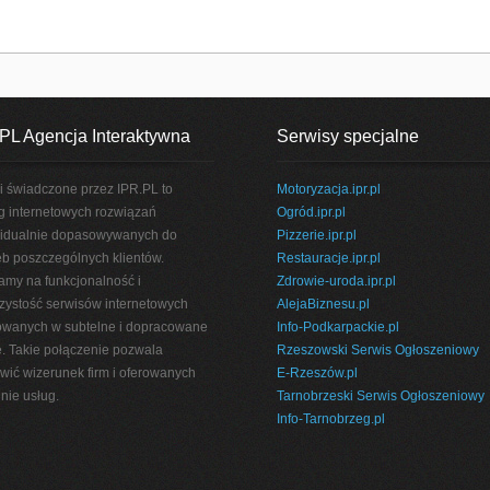
PL Agencja Interaktywna
Serwisy specjalne
i świadczone przez IPR.PL to
Motoryzacja.ipr.pl
g internetowych rozwiązań
Ogród.ipr.pl
idualnie dopasowywanych do
Pizzerie.ipr.pl
eb poszczególnych klientów.
Restauracje.ipr.pl
amy na funkcjonalność i
Zdrowie-uroda.ipr.pl
rzystość serwisów internetowych
AlejaBiznesu.pl
wanych w subtelne i dopracowane
Info-Podkarpackie.pl
e. Takie połączenie pozwala
Rzeszowski Serwis Ogłoszeniowy
wić wizerunek firm i oferowanych
E-Rzeszów.pl
nie usług.
Tarnobrzeski Serwis Ogłoszeniowy
Info-Tarnobrzeg.pl