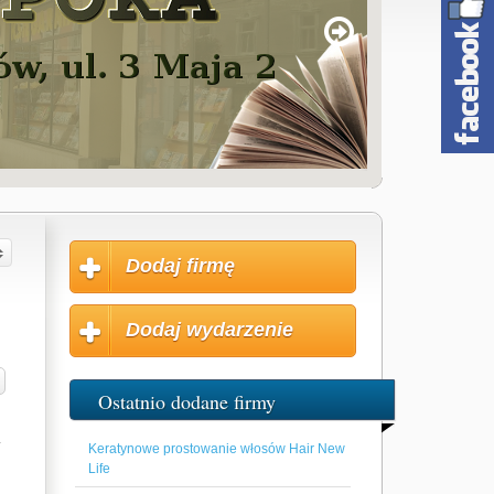
Dodaj firmę
Dodaj wydarzenie
Ostatnio dodane firmy
.
Keratynowe prostowanie włosów Hair New
Life