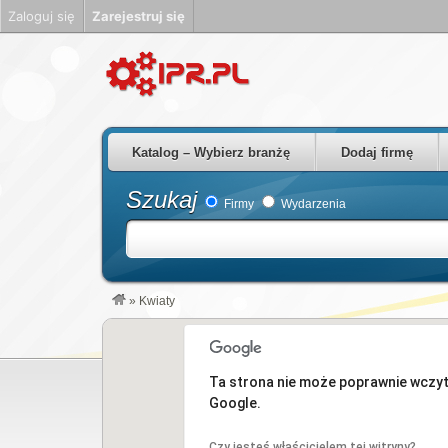
Zaloguj się
Zarejestruj się
Firmy Rzeszów Podkarpackie Polska
Katalog – Wybierz branżę
Dodaj firmę
Szukaj
Firmy
Wydarzenia
»
Kwiaty
Ta strona nie może poprawnie wczy
Google.
Czy jesteś właścicielem tej witryny?