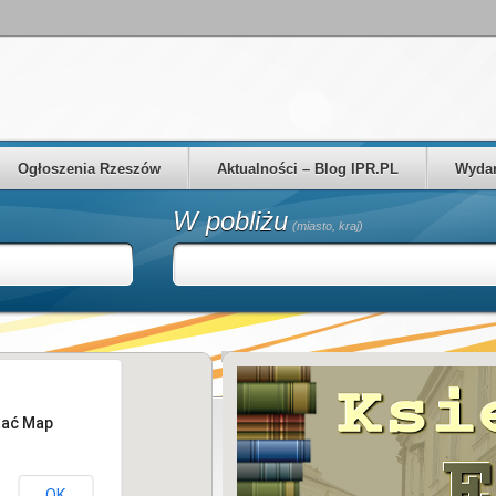
Ogłoszenia Rzeszów
Aktualności – Blog IPR.PL
Wydar
W pobliżu
(miasto, kraj)
tać Map
OK