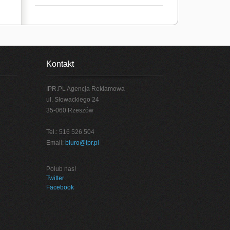
Kontakt
IPR.PL Agencja Reklamowa
ul. Słowackiego 24
35-060 Rzeszów
Tel.: 516 526 504
Email:
biuro@ipr.pl
Polub nas!
Twitter
Facebook