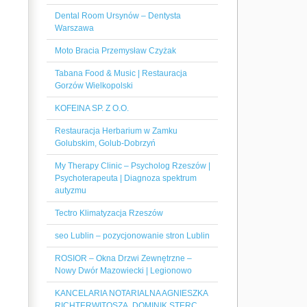
Dental Room Ursynów – Dentysta
Warszawa
Moto Bracia Przemysław Czyżak
Tabana Food & Music | Restauracja
Gorzów Wielkopolski
KOFEINA SP. Z O.O.
Restauracja Herbarium w Zamku
Golubskim, Golub-Dobrzyń
My Therapy Clinic – Psycholog Rzeszów |
Psychoterapeuta | Diagnoza spektrum
autyzmu
Tectro Klimatyzacja Rzeszów
seo Lublin – pozycjonowanie stron Lublin
ROSIOR – Okna Drzwi Zewnętrzne –
Nowy Dwór Mazowiecki | Legionowo
KANCELARIA NOTARIALNA AGNIESZKA
RICHTERWITOSZA, DOMINIK STERC