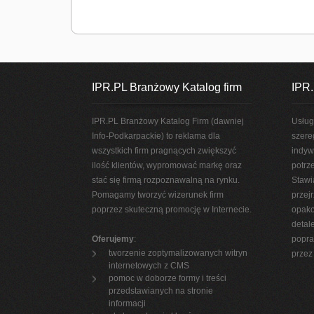
IPR.PL Branżowy Katalog firm
IPR.
IPR.PL Branżowy Katalog Firm (dawniej
Usług
Info-Podkarpackie) to reklama dla
szere
wszystkich firm pragnących zwiększyć
indyw
ilość klientów, wypromować markę oraz
potrz
stać się firmą rozpoznawalną na rynku.
Stawi
Pomagamy tworzyć wizerunek firm
przej
poprzez skuteczną promocję w Internecie.
opako
detal
Oferujemy
:
popra
tworzenie zoptymalizowanych witryn
przez 
internetowych z CMS
pomoc w doborze formy i treści
przedstawianych na stronie
informacji