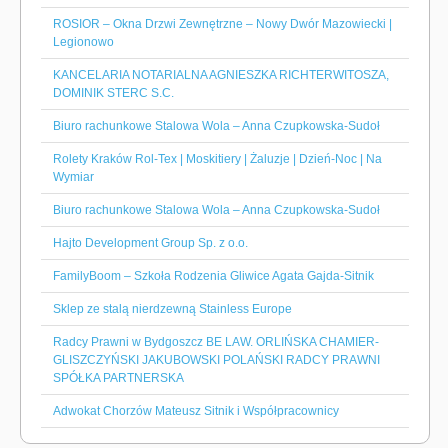
ROSIOR – Okna Drzwi Zewnętrzne – Nowy Dwór Mazowiecki |
Legionowo
KANCELARIA NOTARIALNA AGNIESZKA RICHTERWITOSZA,
DOMINIK STERC S.C.
Biuro rachunkowe Stalowa Wola – Anna Czupkowska-Sudoł
Rolety Kraków Rol-Tex | Moskitiery | Żaluzje | Dzień-Noc | Na
Wymiar
Biuro rachunkowe Stalowa Wola – Anna Czupkowska-Sudoł
Hajto Development Group Sp. z o.o.
FamilyBoom – Szkoła Rodzenia Gliwice Agata Gajda-Sitnik
Sklep ze stalą nierdzewną Stainless Europe
Radcy Prawni w Bydgoszcz BE LAW. ORLIŃSKA CHAMIER-
GLISZCZYŃSKI JAKUBOWSKI POLAŃSKI RADCY PRAWNI
SPÓŁKA PARTNERSKA
Adwokat Chorzów Mateusz Sitnik i Współpracownicy