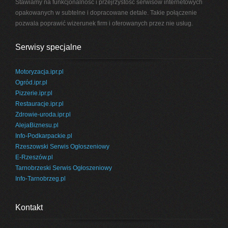
Stawiamy na funkcjonalność i przejrzystość serwisów internetowych
opakowanych w subtelne i dopracowane detale. Takie połączenie
pozwala poprawić wizerunek firm i oferowanych przez nie usług.
Serwisy specjalne
Motoryzacja.ipr.pl
Ogród.ipr.pl
Pizzerie.ipr.pl
Restauracje.ipr.pl
Zdrowie-uroda.ipr.pl
AlejaBiznesu.pl
Info-Podkarpackie.pl
Rzeszowski Serwis Ogłoszeniowy
E-Rzeszów.pl
Tarnobrzeski Serwis Ogłoszeniowy
Info-Tarnobrzeg.pl
Kontakt