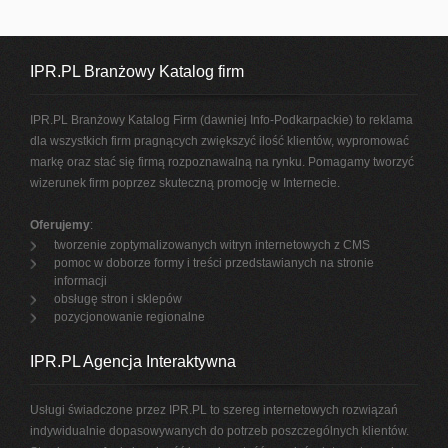
IPR.PL Branżowy Katalog firm
IPR.PL Branżowy Katalog Firm (dawniej Info-Podkarpackie) to reklama
dla wszystkich firm pragnących zwiększyć ilość klientów, wypromować
markę oraz stać się firmą rozpoznawalną na rynku. Pomagamy tworzyć
wizerunek firm poprzez skuteczną promocję w Internecie.
Oferujemy
:
tworzenie zoptymalizowanych witryn internetowych z CMS
pomoc w doborze formy i treści przedstawianych na stronie
informacji
obsługę stron i sklepów
pozycjonowanie regionalne
IPR.PL Agencja Interaktywna
Usługi świadczone przez IPR.PL to szereg internetowych rozwiązań
indywidualnie dopasowywanych do potrzeb poszczególnych klientów.