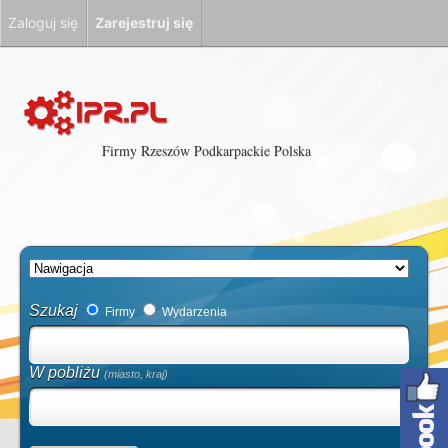
Zaloguj się
Zarejestruj się
Firmy Rzeszów Podkarpackie Polska
Szukaj
Firmy
Wydarzenia
W pobliżu
(miasto, kraj)