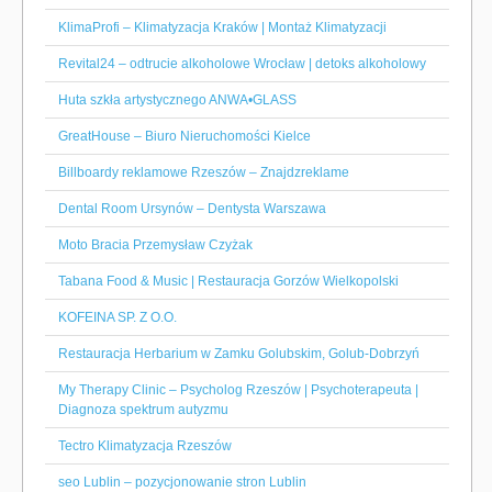
KlimaProfi – Klimatyzacja Kraków | Montaż Klimatyzacji
Revital24 – odtrucie alkoholowe Wrocław | detoks alkoholowy
Huta szkła artystycznego ANWA•GLASS
GreatHouse – Biuro Nieruchomości Kielce
Billboardy reklamowe Rzeszów – Znajdzreklame
Dental Room Ursynów – Dentysta Warszawa
Moto Bracia Przemysław Czyżak
Tabana Food & Music | Restauracja Gorzów Wielkopolski
KOFEINA SP. Z O.O.
Restauracja Herbarium w Zamku Golubskim, Golub-Dobrzyń
My Therapy Clinic – Psycholog Rzeszów | Psychoterapeuta |
Diagnoza spektrum autyzmu
Tectro Klimatyzacja Rzeszów
seo Lublin – pozycjonowanie stron Lublin