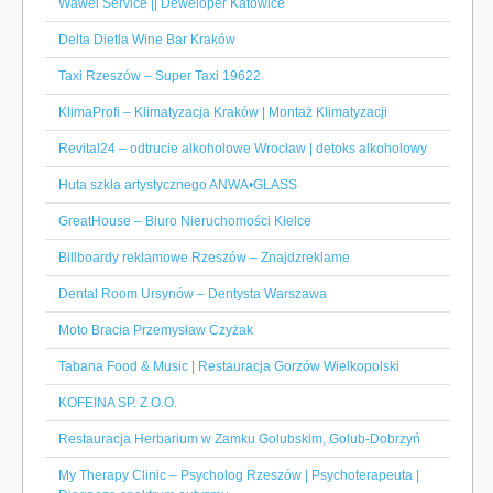
Wawel Service || Deweloper Katowice
Delta Dietla Wine Bar Kraków
Taxi Rzeszów – Super Taxi 19622
KlimaProfi – Klimatyzacja Kraków | Montaż Klimatyzacji
Revital24 – odtrucie alkoholowe Wrocław | detoks alkoholowy
Huta szkła artystycznego ANWA•GLASS
GreatHouse – Biuro Nieruchomości Kielce
Billboardy reklamowe Rzeszów – Znajdzreklame
Dental Room Ursynów – Dentysta Warszawa
Moto Bracia Przemysław Czyżak
Tabana Food & Music | Restauracja Gorzów Wielkopolski
KOFEINA SP. Z O.O.
Restauracja Herbarium w Zamku Golubskim, Golub-Dobrzyń
My Therapy Clinic – Psycholog Rzeszów | Psychoterapeuta |