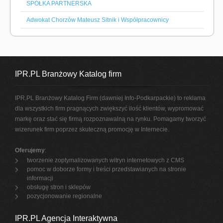
SPÓŁKA PARTNERSKA
Adwokat Chorzów Mateusz Sitnik i Współpracownicy
IPR.PL Branżowy Katalog firm
IPR.PL Branżowy Katalog Firm (dawniej Info-Podkarpackie) to reklama
dla wszystkich firm pragnących zwiększyć ilość klientów, wypromować
markę oraz stać się firmą rozpoznawalną na rynku. Pomagamy tworzyć
wizerunek firm poprzez skuteczną promocję w Internecie.
Oferujemy
:
tworzenie zoptymalizowanych witryn internetowych z CMS
pomoc w doborze formy i treści przedstawianych na stronie
informacji
obsługę stron i sklepów
pozycjonowanie regionalne
IPR.PL Agencja Interaktywna