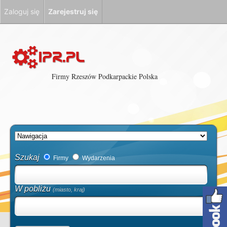
Zaloguj się
Zarejestruj się
Firmy Rzeszów Podkarpackie Polska
Szukaj
Firmy
Wydarzenia
W pobliżu
(miasto, kraj)