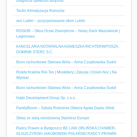
Diagnoza spektrum autyzmu
Tectro Klimatyzacja Rzeszów
seo Lublin – pozycjonowanie stron Lublin
ROSIOR – Okna Drzwi Zewnętrzne – Nowy Dwór Mazowiecki |
Legionowo
KANCELARIA NOTARIALNA AGNIESZKA RICHTERWITOSZA,
DOMINIK STERC S.C.
Biuro rachunkowe Stalowa Wola – Anna Czupkowska-Sudoł
Rolety Kraków Rol-Tex | Moskitiery | Żaluzje | Dzień-Noc | Na
Wymiar
Biuro rachunkowe Stalowa Wola – Anna Czupkowska-Sudoł
Hajto Development Group Sp. z o.o.
FamilyBoom – Szkoła Rodzenia Gliwice Agata Gajda-Sitnik
Sklep ze stalą nierdzewną Stainless Europe
Radcy Prawni w Bydgoszcz BE LAW. ORLIŃSKA CHAMIER-
GLISZCZYŃSKI JAKUBOWSKI POLAŃSKI RADCY PRAWNI