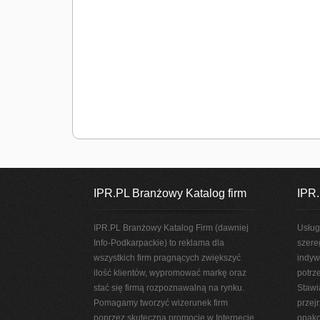
IPR.PL Branżowy Katalog firm
IPR.
IPR.PL Branżowy Katalog Firm (dawniej
Usług
Info-Podkarpackie) to reklama dla
szere
wszystkich firm pragnących zwiększyć
indyw
ilość klientów, wypromować markę oraz
potrz
stać się firmą rozpoznawalną na rynku.
Stawi
Pomagamy tworzyć wizerunek firm
przej
poprzez skuteczną promocję w Internecie.
opako