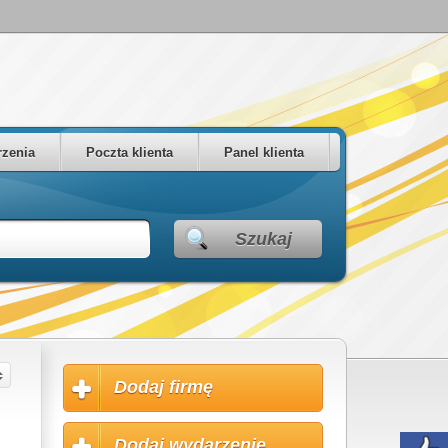
zenia
Poczta klienta
Panel klienta
Szukaj
Dodaj firmę
Dodaj wydarzenie