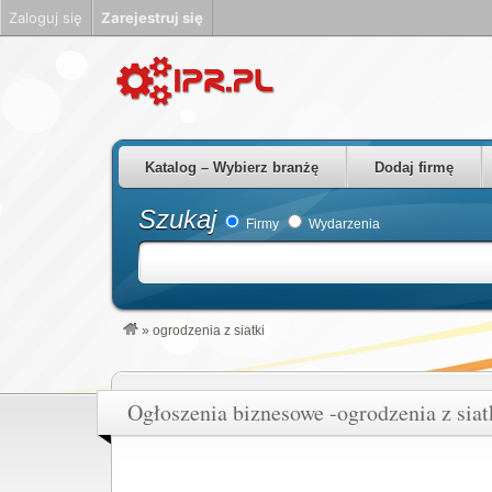
Zaloguj się
Zarejestruj się
Firmy Rzeszów Podkarpackie Polska
Katalog – Wybierz branżę
Dodaj firmę
Szukaj
Firmy
Wydarzenia
»
ogrodzenia z siatki
Ogłoszenia biznesowe -ogrodzenia z siat