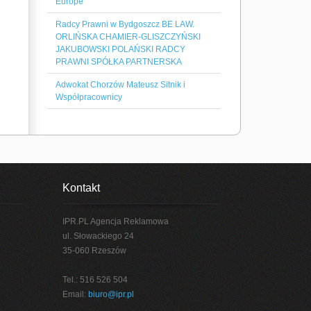
Europe
Radcy Prawni w Bydgoszcz BE LAW.
ORLIŃSKA CHAMIER-GLISZCZYŃSKI
JAKUBOWSKI POLAŃSKI RADCY
PRAWNI SPÓŁKA PARTNERSKA
Adwokat Chorzów Mateusz Sitnik i
Współpracownicy
Kontakt
IPR.PL Agencja Reklamowa
ul. Słowackiego 24
35-060 Rzeszów
Tel.: 516 526 504
Email:
biuro@ipr.pl