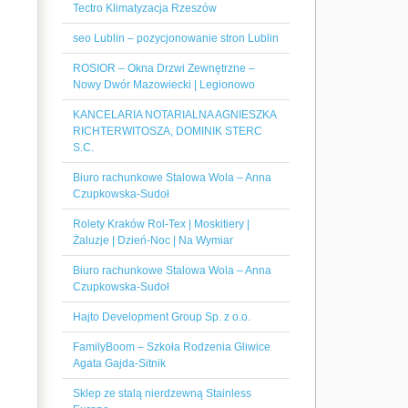
Tectro Klimatyzacja Rzeszów
seo Lublin – pozycjonowanie stron Lublin
ROSIOR – Okna Drzwi Zewnętrzne –
Nowy Dwór Mazowiecki | Legionowo
KANCELARIA NOTARIALNA AGNIESZKA
RICHTERWITOSZA, DOMINIK STERC
S.C.
Biuro rachunkowe Stalowa Wola – Anna
Czupkowska-Sudoł
Rolety Kraków Rol-Tex | Moskitiery |
Żaluzje | Dzień-Noc | Na Wymiar
Biuro rachunkowe Stalowa Wola – Anna
Czupkowska-Sudoł
Hajto Development Group Sp. z o.o.
FamilyBoom – Szkoła Rodzenia Gliwice
Agata Gajda-Sitnik
Sklep ze stalą nierdzewną Stainless