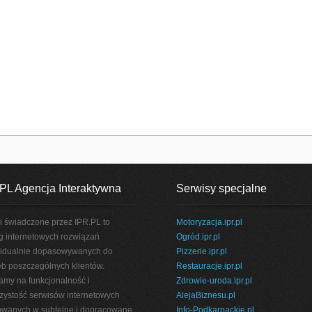
PL Agencja Interaktywna
Serwisy specjalne
i świadczone przez IPR.PL to
Motoryzacja.ipr.pl
g internetowych rozwiązań
Ogród.ipr.pl
idualnie dopasowywanych do
Pizzerie.ipr.pl
eb poszczególnych klientów.
Restauracje.ipr.pl
amy na funkcjonalność i
Zdrowie-uroda.ipr.pl
rzystość serwisów internetowych
AlejaBiznesu.pl
wanych w subtelne i dopracowane
Info-Podkarpackie.pl