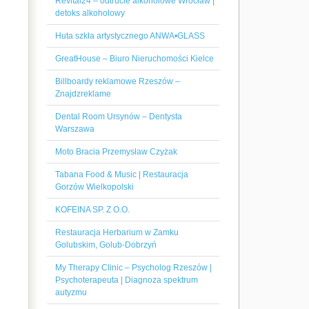
Revital24 – odtrucie alkoholowe Wrocław |
detoks alkoholowy
Huta szkła artystycznego ANWA•GLASS
GreatHouse – Biuro Nieruchomości Kielce
Billboardy reklamowe Rzeszów –
Znajdzreklame
Dental Room Ursynów – Dentysta
Warszawa
Moto Bracia Przemysław Czyżak
Tabana Food & Music | Restauracja
Gorzów Wielkopolski
KOFEINA SP. Z O.O.
Restauracja Herbarium w Zamku
Golubskim, Golub-Dobrzyń
My Therapy Clinic – Psycholog Rzeszów |
Psychoterapeuta | Diagnoza spektrum
autyzmu