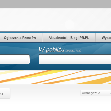
Ogłoszenia Rzeszów
Aktualności – Blog IPR.PL
Wydar
W pobliżu
(miasto, kraj)
ki
Alfabetycznie