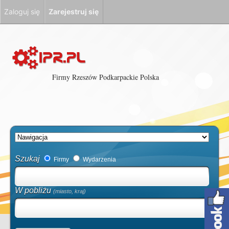
Zaloguj się
Zarejestruj się
Firmy Rzeszów Podkarpackie Polska
Szukaj
Firmy
Wydarzenia
W pobliżu
(miasto, kraj)