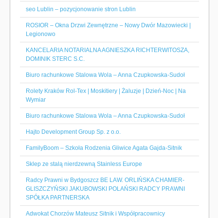
seo Lublin – pozycjonowanie stron Lublin
ROSIOR – Okna Drzwi Zewnętrzne – Nowy Dwór Mazowiecki |
Legionowo
KANCELARIA NOTARIALNA AGNIESZKA RICHTERWITOSZA,
DOMINIK STERC S.C.
Biuro rachunkowe Stalowa Wola – Anna Czupkowska-Sudoł
Rolety Kraków Rol-Tex | Moskitiery | Żaluzje | Dzień-Noc | Na
Wymiar
Biuro rachunkowe Stalowa Wola – Anna Czupkowska-Sudoł
Hajto Development Group Sp. z o.o.
FamilyBoom – Szkoła Rodzenia Gliwice Agata Gajda-Sitnik
Sklep ze stalą nierdzewną Stainless Europe
Radcy Prawni w Bydgoszcz BE LAW. ORLIŃSKA CHAMIER-
GLISZCZYŃSKI JAKUBOWSKI POLAŃSKI RADCY PRAWNI
SPÓŁKA PARTNERSKA
Adwokat Chorzów Mateusz Sitnik i Współpracownicy