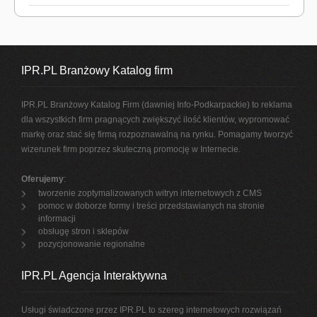
IPR.PL Branżowy Katalog firm
IPR.PL Branżowy Katalog Firm (dawniej Info-Podkarpackie) to reklama
dla wszystkich firm pragnących zwiększyć ilość klientów, wypromować
markę oraz stać się firmą rozpoznawalną na rynku. Pomagamy tworzyć
wizerunek firm poprzez skuteczną promocję w Internecie.
Oferujemy
:
tworzenie zoptymalizowanych witryn internetowych z CMS
pomoc w doborze formy i treści przedstawianych na stronie
informacji
obsługę stron i sklepów
pozycjonowanie regionalne
IPR.PL Agencja Interaktywna
Usługi świadczone przez IPR.PL to szereg internetowych rozwiązań