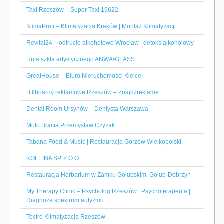
Taxi Rzeszów – Super Taxi 19622
KlimaProfi – Klimatyzacja Kraków | Montaż Klimatyzacji
Revital24 – odtrucie alkoholowe Wrocław | detoks alkoholowy
Huta szkła artystycznego ANWA•GLASS
GreatHouse – Biuro Nieruchomości Kielce
Billboardy reklamowe Rzeszów – Znajdzreklame
Dental Room Ursynów – Dentysta Warszawa
Moto Bracia Przemysław Czyżak
Tabana Food & Music | Restauracja Gorzów Wielkopolski
KOFEINA SP. Z O.O.
Restauracja Herbarium w Zamku Golubskim, Golub-Dobrzyń
My Therapy Clinic – Psycholog Rzeszów | Psychoterapeuta |
Diagnoza spektrum autyzmu
Tectro Klimatyzacja Rzeszów