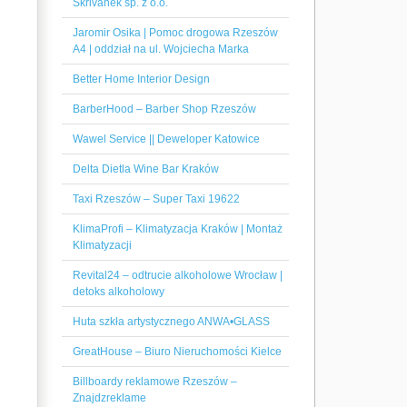
Skrivanek sp. z o.o.
Jaromir Osika | Pomoc drogowa Rzeszów
A4 | oddział na ul. Wojciecha Marka
Better Home Interior Design
BarberHood – Barber Shop Rzeszów
Wawel Service || Deweloper Katowice
Delta Dietla Wine Bar Kraków
Taxi Rzeszów – Super Taxi 19622
KlimaProfi – Klimatyzacja Kraków | Montaż
Klimatyzacji
Revital24 – odtrucie alkoholowe Wrocław |
detoks alkoholowy
Huta szkła artystycznego ANWA•GLASS
GreatHouse – Biuro Nieruchomości Kielce
Billboardy reklamowe Rzeszów –
Znajdzreklame