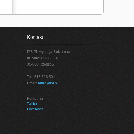
Kontakt
IPR.PL Agencja Reklamowa
ul. Słowackiego 24
35-060 Rzeszów
Tel.: 516 526 504
Email:
biuro@ipr.pl
Polub nas!
Twitter
Facebook