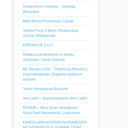
Dental Room Ursynów – Dentysta
Warszawa
Moto Bracia Przemysław Czyżak
Tabana Food & Music | Restauracja
Gorzów Wielkopolski
KOFEINA SP. Z O.O.
Restauracja Herbarium w Zamku
Golubskim, Golub-Dobrzyń
My Therapy Clinic – Psycholog Rzeszów |
Psychoterapeuta | Diagnoza spektrum
autyzmu
Tectro Klimatyzacja Rzeszów
seo Lublin – pozycjonowanie stron Lublin
ROSIOR – Okna Drzwi Zewnętrzne –
Nowy Dwór Mazowiecki | Legionowo
KANCELARIA NOTARIALNA AGNIESZKA
RICHTERWITOSZA, DOMINIK STERC