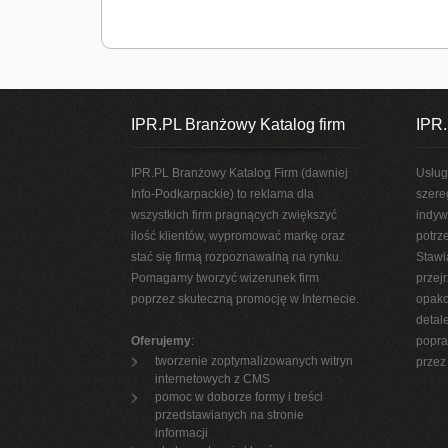
IPR.PL Branżowy Katalog firm
IPR.
IPR.PL Branżowy Katalog Firm (dawniej
Usług
Info-Podkarpackie) to reklama dla
szere
wszystkich firm pragnących zwiększyć
indyw
ilość klientów, wypromować markę oraz
potrz
stać się firmą rozpoznawalną na rynku.
Stawi
Pomagamy tworzyć wizerunek firm
przej
poprzez skuteczną promocję w Internecie.
opako
detal
Oferujemy
:
popra
tworzenie zoptymalizowanych witryn
przez 
internetowych z CMS
pomoc w doborze formy i treści
przedstawianych na stronie
informacji