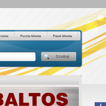
zenia
Poczta klienta
Panel klienta
Szukaj