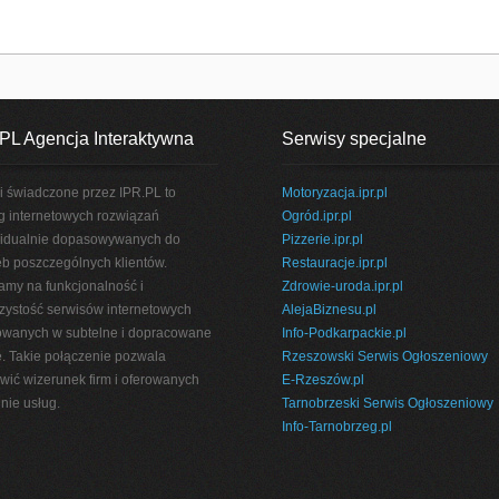
PL Agencja Interaktywna
Serwisy specjalne
i świadczone przez IPR.PL to
Motoryzacja.ipr.pl
g internetowych rozwiązań
Ogród.ipr.pl
idualnie dopasowywanych do
Pizzerie.ipr.pl
eb poszczególnych klientów.
Restauracje.ipr.pl
amy na funkcjonalność i
Zdrowie-uroda.ipr.pl
rzystość serwisów internetowych
AlejaBiznesu.pl
wanych w subtelne i dopracowane
Info-Podkarpackie.pl
e. Takie połączenie pozwala
Rzeszowski Serwis Ogłoszeniowy
wić wizerunek firm i oferowanych
E-Rzeszów.pl
nie usług.
Tarnobrzeski Serwis Ogłoszeniowy
Info-Tarnobrzeg.pl