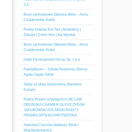
S.C.
Biuro rachunkowe Stalowa Wola – Anna
Czupkowska-Sudoł
Rolety Kraków Rol-Tex | Moskitiery |
Żaluzje | Dzień-Noc | Na Wymiar
Biuro rachunkowe Stalowa Wola – Anna
Czupkowska-Sudoł
Hajto Development Group Sp. z o.o.
FamilyBoom – Szkoła Rodzenia Gliwice
Agata Gajda-Sitnik
Sklep ze stalą nierdzewną Stainless
Europe
Radcy Prawni w Bydgoszcz BE LAW.
ORLIŃSKA CHAMIER-GLISZCZYŃSKI
JAKUBOWSKI POLAŃSKI RADCY
PRAWNI SPÓŁKA PARTNERSKA
Adwokat Chorzów Mateusz Sitnik i
Współpracownicy