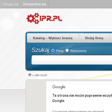
Zaloguj się
Zarejestruj się
Firmy Rzeszów Podkarpackie Polska
Katalog – Wybierz branżę
Dodaj firmę
Szukaj
Firmy
Wydarzenia
»
otto bock
Ta strona nie może poprawnie wczy
Google.
Czy jesteś właścicielem tej witryny?