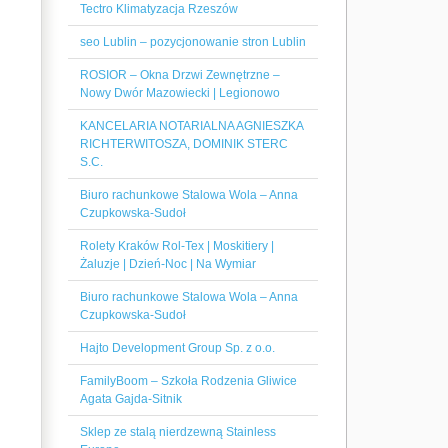
Tectro Klimatyzacja Rzeszów
seo Lublin – pozycjonowanie stron Lublin
ROSIOR – Okna Drzwi Zewnętrzne –
Nowy Dwór Mazowiecki | Legionowo
KANCELARIA NOTARIALNA AGNIESZKA
RICHTERWITOSZA, DOMINIK STERC
S.C.
Biuro rachunkowe Stalowa Wola – Anna
Czupkowska-Sudoł
Rolety Kraków Rol-Tex | Moskitiery |
Żaluzje | Dzień-Noc | Na Wymiar
Biuro rachunkowe Stalowa Wola – Anna
Czupkowska-Sudoł
Hajto Development Group Sp. z o.o.
FamilyBoom – Szkoła Rodzenia Gliwice
Agata Gajda-Sitnik
Sklep ze stalą nierdzewną Stainless