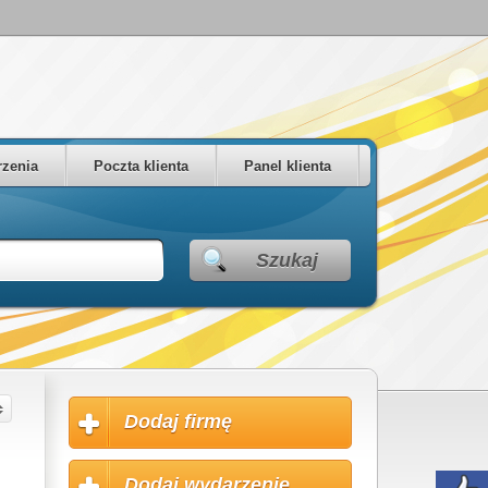
zenia
Poczta klienta
Panel klienta
Szukaj
Dodaj firmę
Dodaj wydarzenie