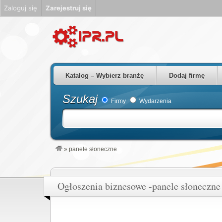
Zaloguj się
Zarejestruj się
Firmy Rzeszów Podkarpackie Polska
Katalog – Wybierz branżę
Dodaj firmę
Szukaj
Firmy
Wydarzenia
»
panele słoneczne
Ogłoszenia biznesowe -panele słoneczne