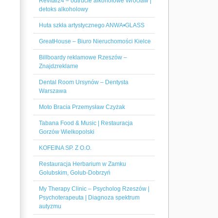
Revital24 – odtrucie alkoholowe Wrocław |
detoks alkoholowy
Huta szkła artystycznego ANWA•GLASS
GreatHouse – Biuro Nieruchomości Kielce
Billboardy reklamowe Rzeszów –
Znajdzreklame
Dental Room Ursynów – Dentysta
Warszawa
Moto Bracia Przemysław Czyżak
Tabana Food & Music | Restauracja
Gorzów Wielkopolski
KOFEINA SP. Z O.O.
Restauracja Herbarium w Zamku
Golubskim, Golub-Dobrzyń
My Therapy Clinic – Psycholog Rzeszów |
Psychoterapeuta | Diagnoza spektrum
autyzmu