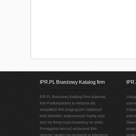
IPR.PL Branżowy Katalog firm
IPR.
IPR.PL Branżowy Katalog Firm (dawniej
Usług
Info-Podkarpackie) to reklama dla
szere
wszystkich firm pragnących zwiększyć
indyw
ilość klientów, wypromować markę oraz
potrz
stać się firmą rozpoznawalną na rynku.
Stawi
Pomagamy tworzyć wizerunek firm
przej
poprzez skuteczną promocję w Internecie.
opako