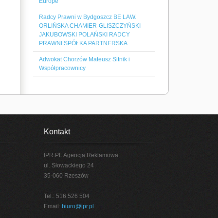
Europe
Radcy Prawni w Bydgoszcz BE LAW.
ORLIŃSKA CHAMIER-GLISZCZYŃSKI
JAKUBOWSKI POLAŃSKI RADCY
PRAWNI SPÓŁKA PARTNERSKA
Adwokat Chorzów Mateusz Sitnik i
Współpracownicy
Kontakt
IPR.PL Agencja Reklamowa
ul. Słowackiego 24
35-060 Rzeszów
Tel.: 516 526 504
Email:
biuro@ipr.pl