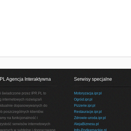
PL Agencja Interaktywna
Serwisy specjalne
i świadczone przez IPR.PL to
Motoryzacja.ipr.pl
g internetowych rozwiązań
Ogród.ipr.pl
idualnie dopasowywanych do
Pizzerie.ipr.pl
eb poszczególnych klientów.
Restauracje.ipr.pl
amy na funkcjonalność i
Zdrowie-uroda.ipr.pl
rzystość serwisów internetowych
AlejaBiznesu.pl
wanych w subtelne i dopracowane
Info-Podkarpackie.pl