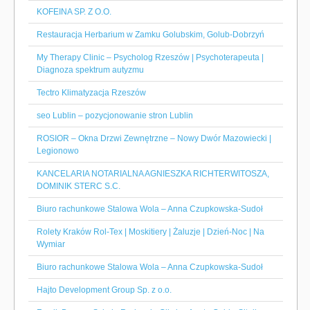
KOFEINA SP. Z O.O.
Restauracja Herbarium w Zamku Golubskim, Golub-Dobrzyń
My Therapy Clinic – Psycholog Rzeszów | Psychoterapeuta |
Diagnoza spektrum autyzmu
Tectro Klimatyzacja Rzeszów
seo Lublin – pozycjonowanie stron Lublin
ROSIOR – Okna Drzwi Zewnętrzne – Nowy Dwór Mazowiecki |
Legionowo
KANCELARIA NOTARIALNA AGNIESZKA RICHTERWITOSZA,
DOMINIK STERC S.C.
Biuro rachunkowe Stalowa Wola – Anna Czupkowska-Sudoł
Rolety Kraków Rol-Tex | Moskitiery | Żaluzje | Dzień-Noc | Na
Wymiar
Biuro rachunkowe Stalowa Wola – Anna Czupkowska-Sudoł
Hajto Development Group Sp. z o.o.