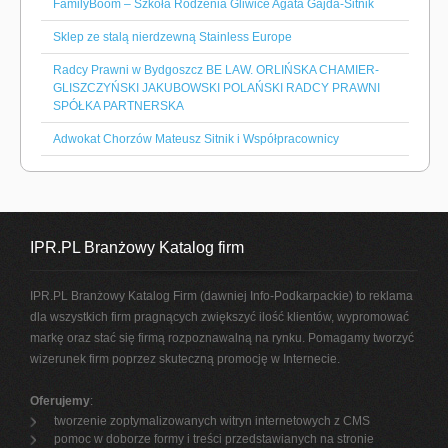
FamilyBoom – Szkoła Rodzenia Gliwice Agata Gajda-Sitnik
Sklep ze stalą nierdzewną Stainless Europe
Radcy Prawni w Bydgoszcz BE LAW. ORLIŃSKA CHAMIER-
GLISZCZYŃSKI JAKUBOWSKI POLAŃSKI RADCY PRAWNI
SPÓŁKA PARTNERSKA
Adwokat Chorzów Mateusz Sitnik i Współpracownicy
IPR.PL Branżowy Katalog firm
IPR.PL Branżowy Katalog Firm (dawniej Info-Podkarpackie) to reklama
dla wszystkich firm pragnących zwiększyć ilość klientów, wypromować
markę oraz stać się firmą rozpoznawalną na rynku. Pomagamy tworzyć
wizerunek firm poprzez skuteczną promocję w Internecie.
Oferujemy
:
tworzenie zoptymalizowanych witryn internetowych z CMS
pomoc w doborze formy i treści przedstawianych na stronie