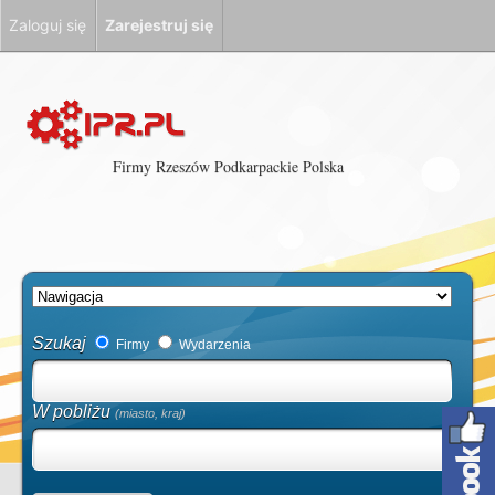
Zaloguj się
Zarejestruj się
Firmy Rzeszów Podkarpackie Polska
Szukaj
Firmy
Wydarzenia
W pobliżu
(miasto, kraj)