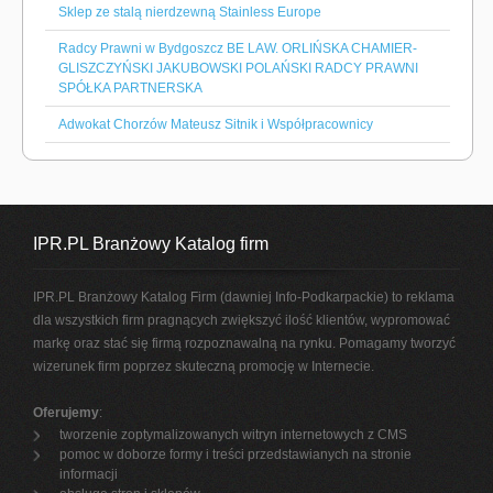
Sklep ze stalą nierdzewną Stainless Europe
Radcy Prawni w Bydgoszcz BE LAW. ORLIŃSKA CHAMIER-
GLISZCZYŃSKI JAKUBOWSKI POLAŃSKI RADCY PRAWNI
SPÓŁKA PARTNERSKA
Adwokat Chorzów Mateusz Sitnik i Współpracownicy
IPR.PL Branżowy Katalog firm
IPR.PL Branżowy Katalog Firm (dawniej Info-Podkarpackie) to reklama
dla wszystkich firm pragnących zwiększyć ilość klientów, wypromować
markę oraz stać się firmą rozpoznawalną na rynku. Pomagamy tworzyć
wizerunek firm poprzez skuteczną promocję w Internecie.
Oferujemy
:
tworzenie zoptymalizowanych witryn internetowych z CMS
pomoc w doborze formy i treści przedstawianych na stronie
informacji