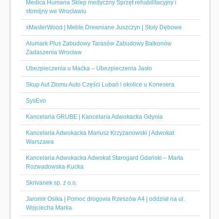
Medica Humana Sklep medyczny Sprzęt rehabilitacyjny i
stomijny we Wrocławiu
xMasterWood | Meble Drewniane Juszczyn | Stoły Dębowe
Alumark Plus Zabudowy Tarasów Zabudowy Balkonów
Zadaszenia Wrocław
Ubezpieczenia u Maćka – Ubezpieczenia Jasło
Skup Aut Złomu Auto Części Lubań i okolice u Konesera
SysEvo
Kancelaria GRUBE | Kancelaria Adwokacka Gdynia
Kancelaria Adwokacka Mariusz Krzyżanowski | Adwokat
Warszawa
Kancelaria Adwokacka Adwokat Starogard Gdański – Marta
Rozwadowska-Kucka
Skrivanek sp. z o.o.
Jaromir Osika | Pomoc drogowa Rzeszów A4 | oddział na ul.
Wojciecha Marka