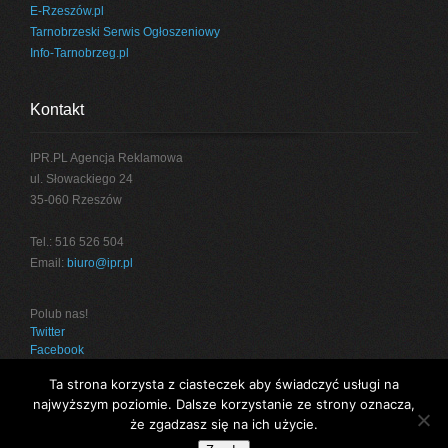
E-Rzeszów.pl
Tarnobrzeski Serwis Ogłoszeniowy
Info-Tarnobrzeg.pl
Kontakt
IPR.PL Agencja Reklamowa
ul. Słowackiego 24
35-060 Rzeszów
Tel.: 516 526 504
Email:
biuro@ipr.pl
Polub nas!
Twitter
Facebook
Ta strona korzysta z ciasteczek aby świadczyć usługi na
najwyższym poziomie. Dalsze korzystanie ze strony oznacza,
że zgadzasz się na ich użycie.
Projekt:
IPR.PL