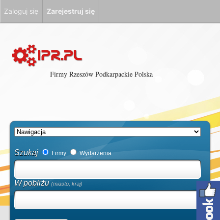
Zaloguj się
Zarejestruj się
Firmy Rzeszów Podkarpackie Polska
Szukaj
Firmy
Wydarzenia
W pobliżu
(miasto, kraj)