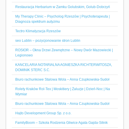
Restauracja Herbarium w Zamku Golubskim, Golub-Dobrzyń
My Therapy Clinic – Psycholog Rzeszów | Psychoterapeuta |
Diagnoza spektrum autyzmu
Tectro Klimatyzacja Rzeszów
seo Lublin – pozycjonowanie stron Lublin
ROSIOR – Okna Drzwi Zewnętrzne – Nowy Dwór Mazowiecki |
Legionowo
KANCELARIA NOTARIALNA AGNIESZKA RICHTERWITOSZA,
DOMINIK STERC S.C.
Biuro rachunkowe Stalowa Wola – Anna Czupkowska-Sudoł
Rolety Kraków Rol-Tex | Moskitiery | Żaluzje | Dzień-Noc | Na
Wymiar
Biuro rachunkowe Stalowa Wola – Anna Czupkowska-Sudoł
Hajto Development Group Sp. z o.o.
FamilyBoom – Szkoła Rodzenia Gliwice Agata Gajda-Sitnik