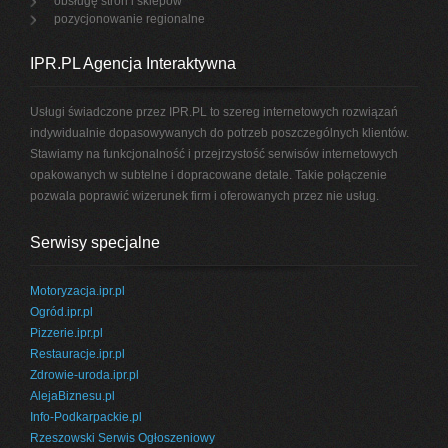
obsługę stron i sklepów
pozycjonowanie regionalne
IPR.PL Agencja Interaktywna
Usługi świadczone przez IPR.PL to szereg internetowych rozwiązań
indywidualnie dopasowywanych do potrzeb poszczególnych klientów.
Stawiamy na funkcjonalność i przejrzystość serwisów internetowych
opakowanych w subtelne i dopracowane detale. Takie połączenie
pozwala poprawić wizerunek firm i oferowanych przez nie usług.
Serwisy specjalne
Motoryzacja.ipr.pl
Ogród.ipr.pl
Pizzerie.ipr.pl
Restauracje.ipr.pl
Zdrowie-uroda.ipr.pl
AlejaBiznesu.pl
Info-Podkarpackie.pl
Rzeszowski Serwis Ogłoszeniowy