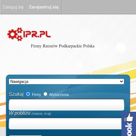
Zaloguj się
Zarejestruj się
Firmy Rzeszów Podkarpackie Polska
Szukaj
Firmy
Wydarzenia
W pobliżu
(miasto, kraj)