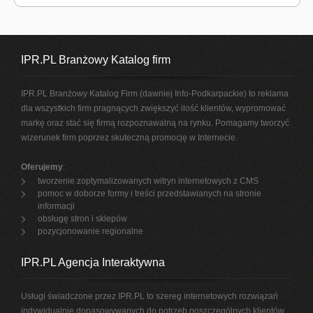
IPR.PL Branżowy Katalog firm
IPR.PL Branżowy Katalog Firm (dawniej Info-Podkarpackie) to reklama
dla wszystkich firm pragnących zwiększyć ilość klientów, wypromować
markę oraz stać się firmą rozpoznawalną na rynku. Pomagamy tworzyć
wizerunek firm poprzez skuteczną promocję w Internecie.
Oferujemy
:
tworzenie zoptymalizowanych witryn internetowych z CMS
pomoc w doborze formy i treści przedstawianych na stronie
informacji
obsługę stron i sklepów
pozycjonowanie regionalne
IPR.PL Agencja Interaktywna
Usługi świadczone przez IPR.PL to szereg internetowych rozwiązań
indywidualnie dopasowywanych do potrzeb poszczególnych klientów.