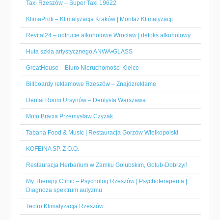
Taxi Rzeszów – Super Taxi 19622
KlimaProfi – Klimatyzacja Kraków | Montaż Klimatyzacji
Revital24 – odtrucie alkoholowe Wrocław | detoks alkoholowy
Huta szkła artystycznego ANWA•GLASS
GreatHouse – Biuro Nieruchomości Kielce
Billboardy reklamowe Rzeszów – Znajdzreklame
Dental Room Ursynów – Dentysta Warszawa
Moto Bracia Przemysław Czyżak
Tabana Food & Music | Restauracja Gorzów Wielkopolski
KOFEINA SP. Z O.O.
Restauracja Herbarium w Zamku Golubskim, Golub-Dobrzyń
My Therapy Clinic – Psycholog Rzeszów | Psychoterapeuta |
Diagnoza spektrum autyzmu
Tectro Klimatyzacja Rzeszów