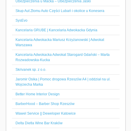
Ubezpieczenia u Maćka – Ubezpieczenia Jasło
Skup Aut Złomu Auto Części Lubań i okolice u Konesera
SysEvo
Kancelaria GRUBE | Kancelaria Adwokacka Gdynia
Kancelaria Adwokacka Mariusz Krzyżanowski | Adwokat
Warszawa
Kancelaria Adwokacka Adwokat Starogard Gdański – Marta
Rozwadowska-Kucka
Skrivanek sp. z o.o.
Jaromir Osika | Pomoc drogowa Rzeszów A4 | oddział na ul.
Wojciecha Marka
Better Home Interior Design
BarberHood – Barber Shop Rzeszów
Wawel Service || Deweloper Katowice
Delta Dietla Wine Bar Kraków