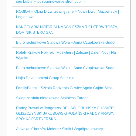
seo Lublin – pozycjonowanie stron Lublin
ROSIOR – Okna Drzwi Zewnętrzne – Nowy Dwór Mazowiecki |
Legionowo
KANCELARIA NOTARIALNA AGNIESZKA RICHTERWITOSZA,
DOMINIK STERC S.C.
Biuro rachunkowe Stalowa Wola – Anna Czupkowska-Sudoł
Rolety Kraków Rol-Tex | Moskitiery | Żaluzje | Dzień-Noc | Na
Wymiar
Biuro rachunkowe Stalowa Wola – Anna Czupkowska-Sudoł
Hajto Development Group Sp. z o.o.
FamilyBoom – Szkoła Rodzenia Gliwice Agata Gajda-Sitnik
Sklep ze stalą nierdzewną Stainless Europe
Radcy Prawni w Bydgoszcz BE LAW. ORLIŃSKA CHAMIER-
GLISZCZYŃSKI JAKUBOWSKI POLAŃSKI RADCY PRAWNI
SPÓŁKA PARTNERSKA
Adwokat Chorzów Mateusz Sitnik i Współpracownicy