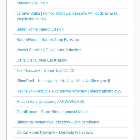
Skrivanek sp. z o.o.
Jaromir Osika | Pomoc drogowa Rzeszów A4 | oddział na ul.
Wojciecha Marka
Better Home Interior Design
BarberHood – Barber Shop Rzeszów
Wawel Service || Deweloper Katowice
Delta Dietla Wine Bar Kraków
Taxi Rzeszów – Super Taxi 19622
KlimaProfi – Klimatyzacja Kraków | Montaż Klimatyzacji
Revital24 – odtrucie alkoholowe Wrocław | detoks alkoholowy
Huta szkła artystycznego ANWA•GLASS
GreatHouse – Biuro Nieruchomości Kielce
Billboardy reklamowe Rzeszów – Znajdzreklame
Dental Room Ursynów – Dentysta Warszawa