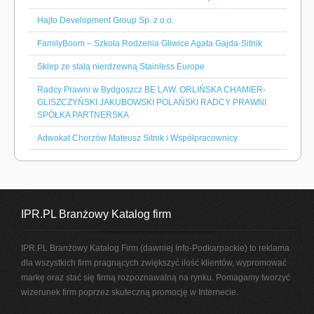
Hajto Development Group Sp. z o.o.
FamilyBoom – Szkoła Rodzenia Gliwice Agata Gajda-Sitnik
Sklep ze stalą nierdzewną Stainless Europe
Radcy Prawni w Bydgoszcz BE LAW. ORLIŃSKA CHAMIER-
GLISZCZYŃSKI JAKUBOWSKI POLAŃSKI RADCY PRAWNI
SPÓŁKA PARTNERSKA
Adwokat Chorzów Mateusz Sitnik i Współpracownicy
IPR.PL Branżowy Katalog firm
IPR.PL Branżowy Katalog Firm (dawniej Info-Podkarpackie) to reklama
dla wszystkich firm pragnących zwiększyć ilość klientów, wypromować
markę oraz stać się firmą rozpoznawalną na rynku. Pomagamy tworzyć
wizerunek firm poprzez skuteczną promocję w Internecie.