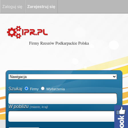
Zaloguj się
Zarejestruj się
Firmy Rzeszów Podkarpackie Polska
Szukaj
Firmy
Wydarzenia
W pobliżu
(miasto, kraj)