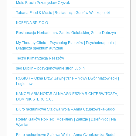
Moto Bracia Przemysław Czyżak
Tabana Food & Music | Restauracja Gorzów Wielkopolski
KOFEINA SP. Z O.O.
Restauracja Herbarium w Zamku Golubskim, Golub-Dobrzyń
My Therapy Clinic – Psycholog Rzeszów | Psychoterapeuta |
Diagnoza spektrum autyzmu
Tectro Klimatyzacja Rzeszów
seo Lublin – pozycjonowanie stron Lublin
ROSIOR – Okna Drzwi Zewnętrzne – Nowy Dwór Mazowiecki |
Legionowo
KANCELARIA NOTARIALNA AGNIESZKA RICHTERWITOSZA,
DOMINIK STERC S.C.
Biuro rachunkowe Stalowa Wola – Anna Czupkowska-Sudoł
Rolety Kraków Rol-Tex | Moskitiery | Żaluzje | Dzień-Noc | Na
Wymiar
Biuro rachunkowe Stalowa Wola – Anna Czupkowska-Sudoł