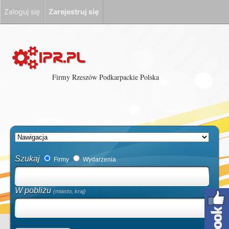
Zaloguj się
Zarejestruj się
Firmy Rzeszów Podkarpackie Polska
Szukaj
Firmy
Wydarzenia
W pobliżu
(miasto, kraj)