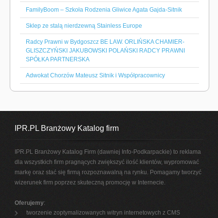
FamilyBoom – Szkoła Rodzenia Gliwice Agata Gajda-Sitnik
Sklep ze stalą nierdzewną Stainless Europe
Radcy Prawni w Bydgoszcz BE LAW. ORLIŃSKA CHAMIER-
GLISZCZYŃSKI JAKUBOWSKI POLAŃSKI RADCY PRAWNI
SPÓŁKA PARTNERSKA
Adwokat Chorzów Mateusz Sitnik i Współpracownicy
IPR.PL Branżowy Katalog firm
IPR.PL Branżowy Katalog Firm (dawniej Info-Podkarpackie) to reklama
dla wszystkich firm pragnących zwiększyć ilość klientów, wypromować
markę oraz stać się firmą rozpoznawalną na rynku. Pomagamy tworzyć
wizerunek firm poprzez skuteczną promocję w Internecie.
Oferujemy
:
tworzenie zoptymalizowanych witryn internetowych z CMS