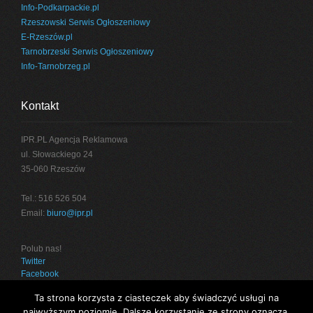
Info-Podkarpackie.pl
Rzeszowski Serwis Ogłoszeniowy
E-Rzeszów.pl
Tarnobrzeski Serwis Ogłoszeniowy
Info-Tarnobrzeg.pl
Kontakt
IPR.PL Agencja Reklamowa
ul. Słowackiego 24
35-060 Rzeszów
Tel.: 516 526 504
Email:
biuro@ipr.pl
Polub nas!
Twitter
Facebook
Ta strona korzysta z ciasteczek aby świadczyć usługi na
najwyższym poziomie. Dalsze korzystanie ze strony oznacza,