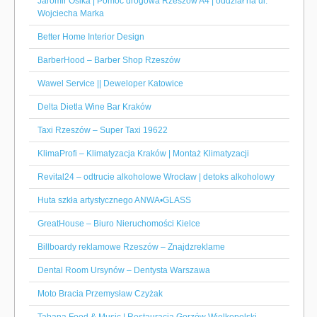
Jaromir Osika | Pomoc drogowa Rzeszów A4 | oddział na ul.
Wojciecha Marka
Better Home Interior Design
BarberHood – Barber Shop Rzeszów
Wawel Service || Deweloper Katowice
Delta Dietla Wine Bar Kraków
Taxi Rzeszów – Super Taxi 19622
KlimaProfi – Klimatyzacja Kraków | Montaż Klimatyzacji
Revital24 – odtrucie alkoholowe Wrocław | detoks alkoholowy
Huta szkła artystycznego ANWA•GLASS
GreatHouse – Biuro Nieruchomości Kielce
Billboardy reklamowe Rzeszów – Znajdzreklame
Dental Room Ursynów – Dentysta Warszawa
Moto Bracia Przemysław Czyżak