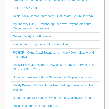
Tabana Food & Music | Restauracja Gorzów Wielkopolski
KOFEINA SP. Z O.O.
Restauracja Herbarium w Zamku Golubskim, Golub-Dobrzyń
My Therapy Clinic – Psycholog Rzeszów | Psychoterapeuta |
Diagnoza spektrum autyzmu
Tectro Klimatyzacja Rzeszów
seo Lublin – pozycjonowanie stron Lublin
ROSIOR – Okna Drzwi Zewnętrzne – Nowy Dwór Mazowiecki |
Legionowo
KANCELARIA NOTARIALNA AGNIESZKA RICHTERWITOSZA,
DOMINIK STERC S.C.
Biuro rachunkowe Stalowa Wola – Anna Czupkowska-Sudoł
Rolety Kraków Rol-Tex | Moskitiery | Żaluzje | Dzień-Noc | Na
Wymiar
Biuro rachunkowe Stalowa Wola – Anna Czupkowska-Sudoł
Hajto Development Group Sp. z o.o.