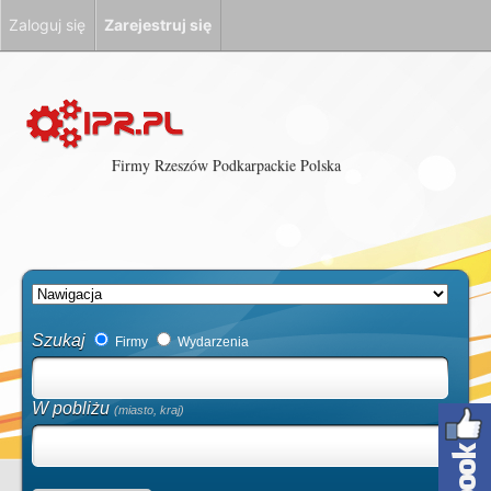
Zaloguj się
Zarejestruj się
Firmy Rzeszów Podkarpackie Polska
Szukaj
Firmy
Wydarzenia
W pobliżu
(miasto, kraj)