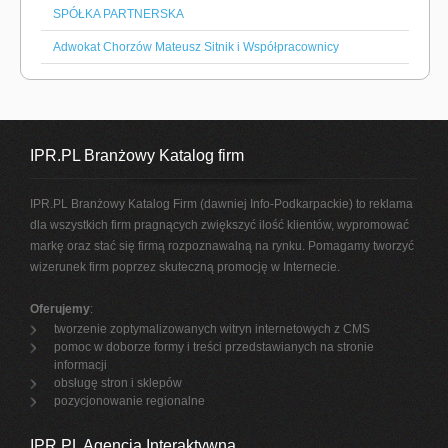
SPÓŁKA PARTNERSKA
Adwokat Chorzów Mateusz Sitnik i Współpracownicy
IPR.PL Branżowy Katalog firm
IPR.PL Branżowy Katalog Firm (dawniej Info-Podkarpackie) to reklama
dla wszystkich firm pragnących zwiększyć ilość klientów, wypromować
markę oraz stać się firmą rozpoznawalną na rynku. Pomagamy tworzyć
wizerunek firm poprzez skuteczną promocję w Internecie.
Oferujemy
:
tworzenie zoptymalizowanych witryn internetowych z CMS
pomoc w doborze formy i treści przedstawianych na stronie
informacji
obsługę stron i sklepów
pozycjonowanie regionalne
IPR.PL Agencja Interaktywna