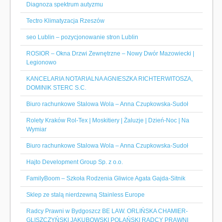
Diagnoza spektrum autyzmu
Tectro Klimatyzacja Rzeszów
seo Lublin – pozycjonowanie stron Lublin
ROSIOR – Okna Drzwi Zewnętrzne – Nowy Dwór Mazowiecki |
Legionowo
KANCELARIA NOTARIALNA AGNIESZKA RICHTERWITOSZA,
DOMINIK STERC S.C.
Biuro rachunkowe Stalowa Wola – Anna Czupkowska-Sudoł
Rolety Kraków Rol-Tex | Moskitiery | Żaluzje | Dzień-Noc | Na
Wymiar
Biuro rachunkowe Stalowa Wola – Anna Czupkowska-Sudoł
Hajto Development Group Sp. z o.o.
FamilyBoom – Szkoła Rodzenia Gliwice Agata Gajda-Sitnik
Sklep ze stalą nierdzewną Stainless Europe
Radcy Prawni w Bydgoszcz BE LAW. ORLIŃSKA CHAMIER-
GLISZCZYŃSKI JAKUBOWSKI POLAŃSKI RADCY PRAWNI