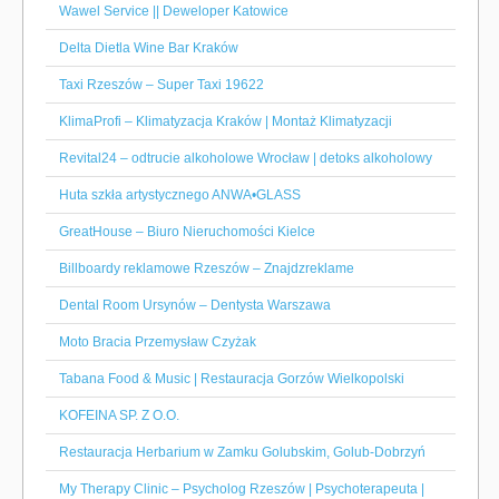
Wawel Service || Deweloper Katowice
Delta Dietla Wine Bar Kraków
Taxi Rzeszów – Super Taxi 19622
KlimaProfi – Klimatyzacja Kraków | Montaż Klimatyzacji
Revital24 – odtrucie alkoholowe Wrocław | detoks alkoholowy
Huta szkła artystycznego ANWA•GLASS
GreatHouse – Biuro Nieruchomości Kielce
Billboardy reklamowe Rzeszów – Znajdzreklame
Dental Room Ursynów – Dentysta Warszawa
Moto Bracia Przemysław Czyżak
Tabana Food & Music | Restauracja Gorzów Wielkopolski
KOFEINA SP. Z O.O.
Restauracja Herbarium w Zamku Golubskim, Golub-Dobrzyń
My Therapy Clinic – Psycholog Rzeszów | Psychoterapeuta |