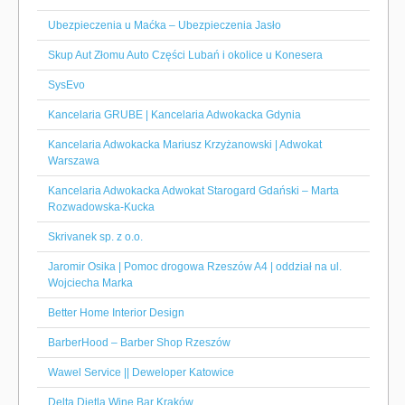
Ubezpieczenia u Maćka – Ubezpieczenia Jasło
Skup Aut Złomu Auto Części Lubań i okolice u Konesera
SysEvo
Kancelaria GRUBE | Kancelaria Adwokacka Gdynia
Kancelaria Adwokacka Mariusz Krzyżanowski | Adwokat
Warszawa
Kancelaria Adwokacka Adwokat Starogard Gdański – Marta
Rozwadowska-Kucka
Skrivanek sp. z o.o.
Jaromir Osika | Pomoc drogowa Rzeszów A4 | oddział na ul.
Wojciecha Marka
Better Home Interior Design
BarberHood – Barber Shop Rzeszów
Wawel Service || Deweloper Katowice
Delta Dietla Wine Bar Kraków