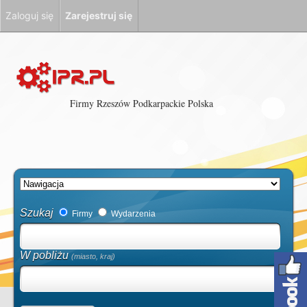
Zaloguj się
Zarejestruj się
Firmy Rzeszów Podkarpackie Polska
Szukaj
Firmy
Wydarzenia
W pobliżu
(miasto, kraj)