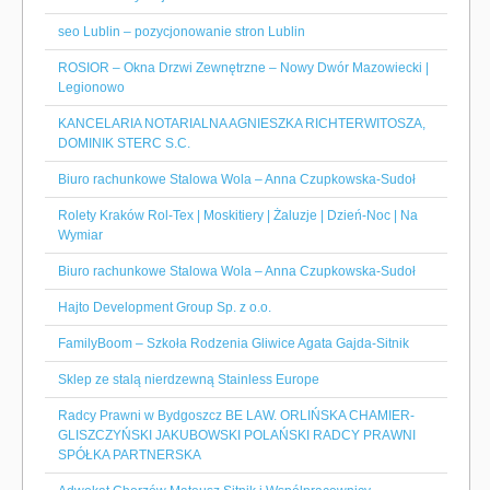
seo Lublin – pozycjonowanie stron Lublin
ROSIOR – Okna Drzwi Zewnętrzne – Nowy Dwór Mazowiecki |
Legionowo
KANCELARIA NOTARIALNA AGNIESZKA RICHTERWITOSZA,
DOMINIK STERC S.C.
Biuro rachunkowe Stalowa Wola – Anna Czupkowska-Sudoł
Rolety Kraków Rol-Tex | Moskitiery | Żaluzje | Dzień-Noc | Na
Wymiar
Biuro rachunkowe Stalowa Wola – Anna Czupkowska-Sudoł
Hajto Development Group Sp. z o.o.
FamilyBoom – Szkoła Rodzenia Gliwice Agata Gajda-Sitnik
Sklep ze stalą nierdzewną Stainless Europe
Radcy Prawni w Bydgoszcz BE LAW. ORLIŃSKA CHAMIER-
GLISZCZYŃSKI JAKUBOWSKI POLAŃSKI RADCY PRAWNI
SPÓŁKA PARTNERSKA