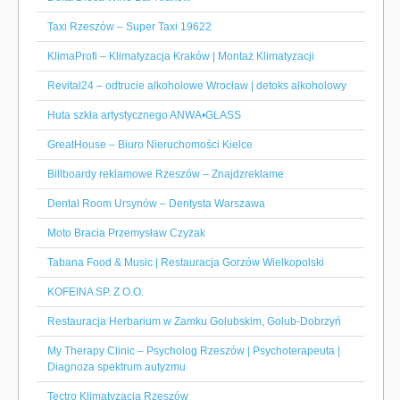
Taxi Rzeszów – Super Taxi 19622
KlimaProfi – Klimatyzacja Kraków | Montaż Klimatyzacji
Revital24 – odtrucie alkoholowe Wrocław | detoks alkoholowy
Huta szkła artystycznego ANWA•GLASS
GreatHouse – Biuro Nieruchomości Kielce
Billboardy reklamowe Rzeszów – Znajdzreklame
Dental Room Ursynów – Dentysta Warszawa
Moto Bracia Przemysław Czyżak
Tabana Food & Music | Restauracja Gorzów Wielkopolski
KOFEINA SP. Z O.O.
Restauracja Herbarium w Zamku Golubskim, Golub-Dobrzyń
My Therapy Clinic – Psycholog Rzeszów | Psychoterapeuta |
Diagnoza spektrum autyzmu
Tectro Klimatyzacja Rzeszów