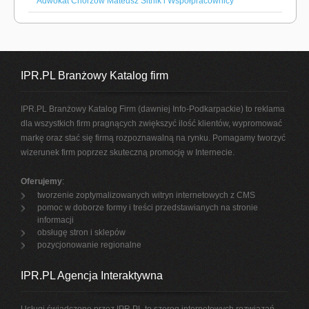
Adwokat Chorzów Mateusz Sitnik i Współpracownicy
IPR.PL Branżowy Katalog firm
IPR.PL Branżowy Katalog Firm (dawniej Info-Podkarpackie) to reklama
dla wszystkich firm pragnących zwiększyć ilość klientów, wypromować
markę oraz stać się firmą rozpoznawalną na rynku. Pomagamy tworzyć
wizerunek firm poprzez skuteczną promocję w Internecie.
Oferujemy
:
tworzenie zoptymalizowanych witryn internetowych z CMS
pomoc w doborze formy i treści przedstawianych na stronie
informacji
obsługę stron i sklepów
pozycjonowanie regionalne
IPR.PL Agencja Interaktywna