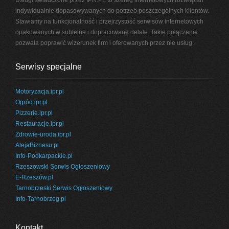
Usługi świadczone przez IPR.PL to szereg internetowych rozwiązań
indywidualnie dopasowywanych do potrzeb poszczególnych klientów.
Stawiamy na funkcjonalność i przejrzystość serwisów internetowych
opakowanych w subtelne i dopracowane detale. Takie połączenie
pozwala poprawić wizerunek firm i oferowanych przez nie usług.
Serwisy specjalne
Motoryzacja.ipr.pl
Ogród.ipr.pl
Pizzerie.ipr.pl
Restauracje.ipr.pl
Zdrowie-uroda.ipr.pl
AlejaBiznesu.pl
Info-Podkarpackie.pl
Rzeszowski Serwis Ogłoszeniowy
E-Rzeszów.pl
Tarnobrzeski Serwis Ogłoszeniowy
Info-Tarnobrzeg.pl
Kontakt