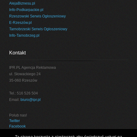
AlejaBiznesu.pl
Info-Podkarpackie.pl
Rzeszowski Serwis Ogłoszeniowy
E-Rzeszów.pl
Tarnobrzeski Serwis Ogłoszeniowy
Info-Tarnobrzeg.pl
Kontakt
IPR.PL Agencja Reklamowa
ul. Słowackiego 24
35-060 Rzeszów
Tel.: 516 526 504
Email:
biuro@ipr.pl
Polub nas!
Twitter
Facebook
Ta strona korzysta z ciasteczek aby świadczyć usługi na