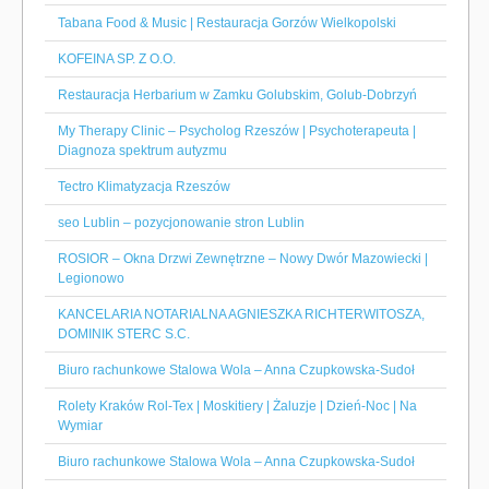
Tabana Food & Music | Restauracja Gorzów Wielkopolski
KOFEINA SP. Z O.O.
Restauracja Herbarium w Zamku Golubskim, Golub-Dobrzyń
My Therapy Clinic – Psycholog Rzeszów | Psychoterapeuta |
Diagnoza spektrum autyzmu
Tectro Klimatyzacja Rzeszów
seo Lublin – pozycjonowanie stron Lublin
ROSIOR – Okna Drzwi Zewnętrzne – Nowy Dwór Mazowiecki |
Legionowo
KANCELARIA NOTARIALNA AGNIESZKA RICHTERWITOSZA,
DOMINIK STERC S.C.
Biuro rachunkowe Stalowa Wola – Anna Czupkowska-Sudoł
Rolety Kraków Rol-Tex | Moskitiery | Żaluzje | Dzień-Noc | Na
Wymiar
Biuro rachunkowe Stalowa Wola – Anna Czupkowska-Sudoł