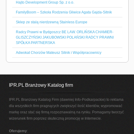
Hajto Development Group Sp. z o.o.
FamilyBoom – Szkoła Rodzenia Gliwice Agata Gajda-Sitnik
Sklep ze stalą nierdzewną Stainless Europe
Radcy Prawni w Bydgoszcz BE LAW. ORLIŃSKA CHAMIER-
GLISZCZYŃSKI JAKUBOWSKI POLAŃSKI RADCY PRAWNI
SPÓŁKA PARTNERSKA
Adwokat Chorzów Mateusz Sitnik i Współpracownicy
IPR.PL Branżowy Katalog firm
IPR.PL Branżowy Katalog Firm (dawniej Info-Podkarpackie) to reklama
dla wszystkich firm pragnących zwiększyć ilość klientów, wypromować
markę oraz stać się firmą rozpoznawalną na rynku. Pomagamy tworzyć
wizerunek firm poprzez skuteczną promocję w Internecie.
Oferujemy
: