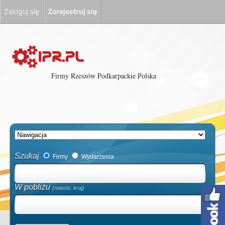
Zaloguj się
Zarejestruj się
Firmy Rzeszów Podkarpackie Polska
Szukaj
Firmy
Wydarzenia
W pobliżu
(miasto, kraj)