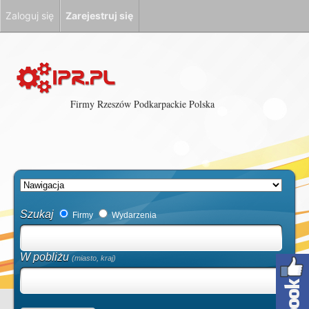
Zaloguj się
Zarejestruj się
Firmy Rzeszów Podkarpackie Polska
Szukaj
Firmy
Wydarzenia
W pobliżu
(miasto, kraj)