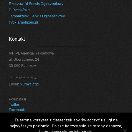
Rzeszowski Serwis Ogłoszeniowy
E-Rzeszów.pl
Tarnobrzeski Serwis Ogłoszeniowy
Info-Tarnobrzeg.pl
Kontakt
IPR.PL Agencja Reklamowa
ul. Słowackiego 24
35-060 Rzeszów
Tel.: 516 526 504
Email:
biuro@ipr.pl
Polub nas!
Twitter
Facebook
Ta strona korzysta z ciasteczek aby świadczyć usługi na
najwyższym poziomie. Dalsze korzystanie ze strony oznacza,
że zgadzasz się na ich użycie.