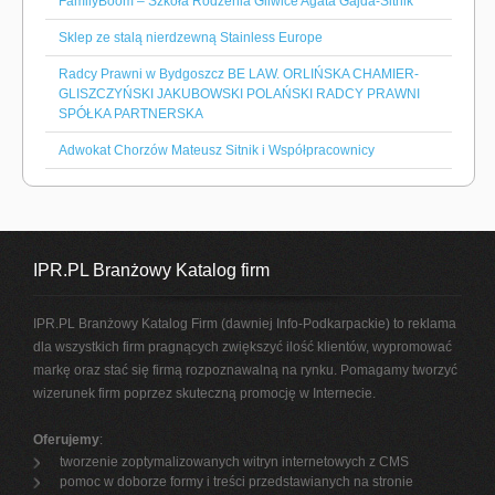
FamilyBoom – Szkoła Rodzenia Gliwice Agata Gajda-Sitnik
Sklep ze stalą nierdzewną Stainless Europe
Radcy Prawni w Bydgoszcz BE LAW. ORLIŃSKA CHAMIER-
GLISZCZYŃSKI JAKUBOWSKI POLAŃSKI RADCY PRAWNI
SPÓŁKA PARTNERSKA
Adwokat Chorzów Mateusz Sitnik i Współpracownicy
IPR.PL Branżowy Katalog firm
IPR.PL Branżowy Katalog Firm (dawniej Info-Podkarpackie) to reklama
dla wszystkich firm pragnących zwiększyć ilość klientów, wypromować
markę oraz stać się firmą rozpoznawalną na rynku. Pomagamy tworzyć
wizerunek firm poprzez skuteczną promocję w Internecie.
Oferujemy
:
tworzenie zoptymalizowanych witryn internetowych z CMS
pomoc w doborze formy i treści przedstawianych na stronie