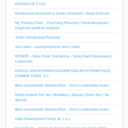
KOFEINA SP. Z O.O.
Restauracja Herbarium w Zamku Golubskim, Golub-Dobrzyń
My Therapy Clinic – Psycholog Rzeszów | Psychoterapeuta |
Diagnoza spektrum autyzmu
Tectro Klimatyzacja Rzeszów
seo Lublin – pozycjonowanie stron Lublin
ROSIOR – Okna Drzwi Zewnętrzne – Nowy Dwór Mazowiecki |
Legionowo
KANCELARIA NOTARIALNA AGNIESZKA RICHTERWITOSZA,
DOMINIK STERC S.C.
Biuro rachunkowe Stalowa Wola – Anna Czupkowska-Sudoł
Rolety Kraków Rol-Tex | Moskitiery | Żaluzje | Dzień-Noc | Na
Wymiar
Biuro rachunkowe Stalowa Wola – Anna Czupkowska-Sudoł
Hajto Development Group Sp. z o.o.