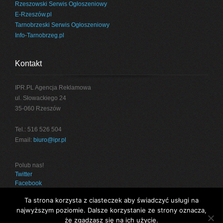
Rzeszowski Serwis Ogłoszeniowy
E-Rzeszów.pl
Tarnobrzeski Serwis Ogłoszeniowy
Info-Tarnobrzeg.pl
Kontakt
IPR.PL Agencja Reklamowa
ul. Słowackiego 24
35-060 Rzeszów
Tel.: 516 526 504
Email:
biuro@ipr.pl
Polub nas!
Twitter
Facebook
Ta strona korzysta z ciasteczek aby świadczyć usługi na
najwyższym poziomie. Dalsze korzystanie ze strony oznacza,
że zgadzasz się na ich użycie.