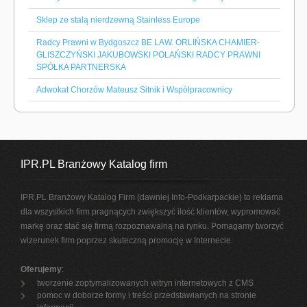
Sklep ze stalą nierdzewną Stainless Europe
Radcy Prawni w Bydgoszcz BE LAW. ORLIŃSKA CHAMIER-
GLISZCZYŃSKI JAKUBOWSKI POLAŃSKI RADCY PRAWNI
SPÓŁKA PARTNERSKA
Adwokat Chorzów Mateusz Sitnik i Współpracownicy
IPR.PL Branżowy Katalog firm
IPR.PL Branżowy Katalog Firm (dawniej Info-Podkarpackie) to reklama
dla wszystkich firm pragnących zwiększyć ilość klientów, wypromować
markę oraz stać się firmą rozpoznawalną na rynku. Pomagamy tworzyć
wizerunek firm poprzez skuteczną promocję w Internecie.
Oferujemy
:
tworzenie zoptymalizowanych witryn internetowych z CMS
pomoc w doborze formy i treści przedstawianych na stronie