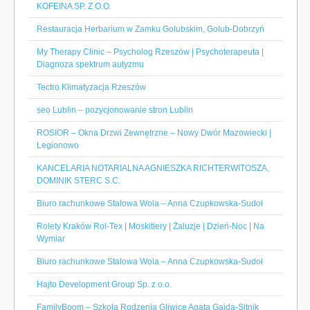
KOFEINA SP. Z O.O.
Restauracja Herbarium w Zamku Golubskim, Golub-Dobrzyń
My Therapy Clinic – Psycholog Rzeszów | Psychoterapeuta |
Diagnoza spektrum autyzmu
Tectro Klimatyzacja Rzeszów
seo Lublin – pozycjonowanie stron Lublin
ROSIOR – Okna Drzwi Zewnętrzne – Nowy Dwór Mazowiecki |
Legionowo
KANCELARIA NOTARIALNA AGNIESZKA RICHTERWITOSZA,
DOMINIK STERC S.C.
Biuro rachunkowe Stalowa Wola – Anna Czupkowska-Sudoł
Rolety Kraków Rol-Tex | Moskitiery | Żaluzje | Dzień-Noc | Na
Wymiar
Biuro rachunkowe Stalowa Wola – Anna Czupkowska-Sudoł
Hajto Development Group Sp. z o.o.
FamilyBoom – Szkoła Rodzenia Gliwice Agata Gajda-Sitnik