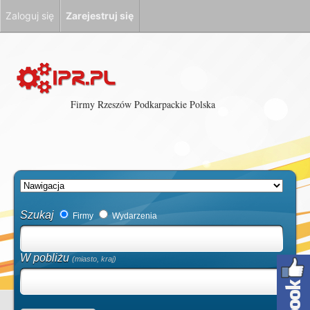
Zaloguj się
Zarejestruj się
Firmy Rzeszów Podkarpackie Polska
Szukaj
Firmy
Wydarzenia
W pobliżu
(miasto, kraj)