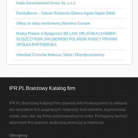
Hajto Development Group Sp. z o.o.
FamilyBoom – Szkoła Rodzenia Gliwice Agata Gajda-Sitnik
Sklep ze stalą nierdzewną Stainless Europe
Radcy Prawni w Bydgoszcz BE LAW. ORLIŃSKA CHAMIER-
GLISZCZYŃSKI JAKUBOWSKI POLAŃSKI RADCY PRAWNI
SPÓŁKA PARTNERSKA
Adwokat Chorzów Mateusz Sitnik i Współpracownicy
IPR.PL Branżowy Katalog firm
IPR.PL Branżowy Katalog Firm (dawniej Info-Podkarpackie) to reklama
dla wszystkich firm pragnących zwiększyć ilość klientów, wypromować
markę oraz stać się firmą rozpoznawalną na rynku. Pomagamy tworzyć
wizerunek firm poprzez skuteczną promocję w Internecie.
Oferujemy
: