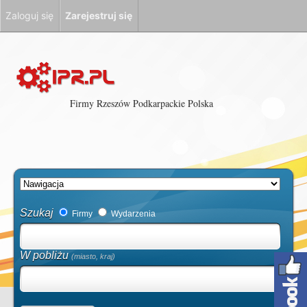
Zaloguj się
Zarejestruj się
Firmy Rzeszów Podkarpackie Polska
Szukaj
Firmy
Wydarzenia
W pobliżu
(miasto, kraj)