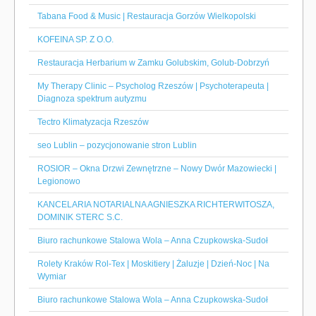
Tabana Food & Music | Restauracja Gorzów Wielkopolski
KOFEINA SP. Z O.O.
Restauracja Herbarium w Zamku Golubskim, Golub-Dobrzyń
My Therapy Clinic – Psycholog Rzeszów | Psychoterapeuta |
Diagnoza spektrum autyzmu
Tectro Klimatyzacja Rzeszów
seo Lublin – pozycjonowanie stron Lublin
ROSIOR – Okna Drzwi Zewnętrzne – Nowy Dwór Mazowiecki |
Legionowo
KANCELARIA NOTARIALNA AGNIESZKA RICHTERWITOSZA,
DOMINIK STERC S.C.
Biuro rachunkowe Stalowa Wola – Anna Czupkowska-Sudoł
Rolety Kraków Rol-Tex | Moskitiery | Żaluzje | Dzień-Noc | Na
Wymiar
Biuro rachunkowe Stalowa Wola – Anna Czupkowska-Sudoł