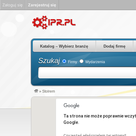
Zaloguj się
Zarejestruj się
Firmy Rzeszów Podkarpackie Polska
Katalog – Wybierz branżę
Dodaj firmę
Szukaj
Firmy
Wydarzenia
»
Stolrem
Ta strona nie może poprawnie wczy
Google.
Czy jesteś właścicielem tej witryny?