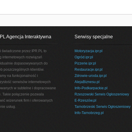
PL Agencja Interaktywna
Serwisy specjalne
i świadczone przez IPR.PL to
Motoryzacja.ipr.pl
g internetowych rozwiązań
Ogród.ipr.pl
idualnie dopasowywanych do
Pizzerie.ipr.pl
eb poszczególnych klientów.
Restauracje.ipr.pl
amy na funkcjonalność i
Zdrowie-uroda.ipr.pl
rzystość serwisów internetowych
AlejaBiznesu.pl
wanych w subtelne i dopracowane
Info-Podkarpackie.pl
e. Takie połączenie pozwala
Rzeszowski Serwis Ogłoszeniowy
wić wizerunek firm i oferowanych
E-Rzeszów.pl
nie usług.
Tarnobrzeski Serwis Ogłoszeniowy
Info-Tarnobrzeg.pl