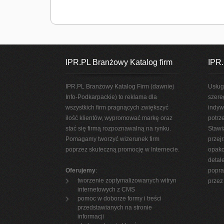
IPR.PL Branżowy Katalog firm
IPR.
IPR.PL Branżowy Katalog Firm (dawniej
Usług
Info-Podkarpackie) to reklama dla
szere
wszystkich firm pragnących zwiększyć
indyw
ilość klientów, wypromować markę oraz
potrz
stać się firmą rozpoznawalną na rynku.
Stawi
Pomagamy tworzyć wizerunek firm
przej
poprzez skuteczną promocję w Internecie.
opako
detal
Oferujemy
:
popra
tworzenie zoptymalizowanych witryn
przez 
internetowych z CMS
pomoc w doborze formy i treści
przedstawianych na stronie
informacji