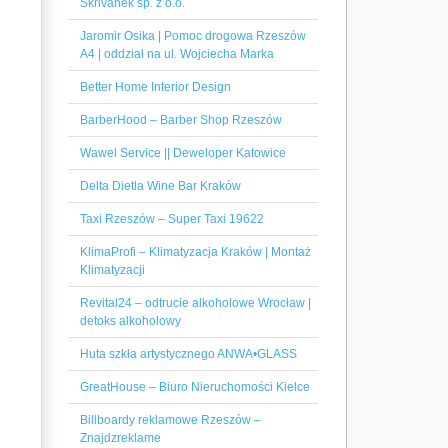
Skrivanek sp. z o.o.
Jaromir Osika | Pomoc drogowa Rzeszów
A4 | oddział na ul. Wojciecha Marka
Better Home Interior Design
BarberHood – Barber Shop Rzeszów
Wawel Service || Deweloper Katowice
Delta Dietla Wine Bar Kraków
Taxi Rzeszów – Super Taxi 19622
KlimaProfi – Klimatyzacja Kraków | Montaż
Klimatyzacji
Revital24 – odtrucie alkoholowe Wrocław |
detoks alkoholowy
Huta szkła artystycznego ANWA•GLASS
GreatHouse – Biuro Nieruchomości Kielce
Billboardy reklamowe Rzeszów –
Znajdzreklame