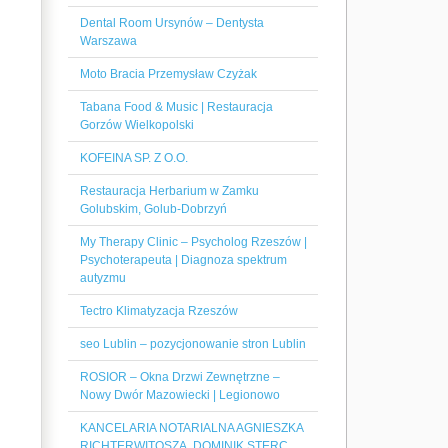
Dental Room Ursynów – Dentysta
Warszawa
Moto Bracia Przemysław Czyżak
Tabana Food & Music | Restauracja
Gorzów Wielkopolski
KOFEINA SP. Z O.O.
Restauracja Herbarium w Zamku
Golubskim, Golub-Dobrzyń
My Therapy Clinic – Psycholog Rzeszów |
Psychoterapeuta | Diagnoza spektrum
autyzmu
Tectro Klimatyzacja Rzeszów
seo Lublin – pozycjonowanie stron Lublin
ROSIOR – Okna Drzwi Zewnętrzne –
Nowy Dwór Mazowiecki | Legionowo
KANCELARIA NOTARIALNA AGNIESZKA
RICHTERWITOSZA, DOMINIK STERC