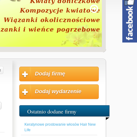
Dodaj firmę
Dodaj wydarzenie
Ostatnio dodane firmy
Keratynowe prostowanie włosów Hair New
Life