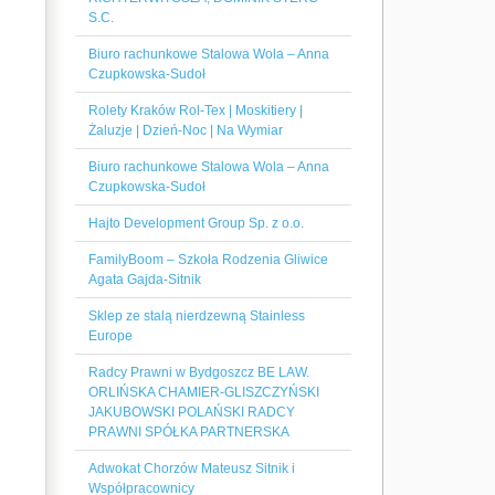
S.C.
Biuro rachunkowe Stalowa Wola – Anna
Czupkowska-Sudoł
Rolety Kraków Rol-Tex | Moskitiery |
Żaluzje | Dzień-Noc | Na Wymiar
Biuro rachunkowe Stalowa Wola – Anna
Czupkowska-Sudoł
Hajto Development Group Sp. z o.o.
FamilyBoom – Szkoła Rodzenia Gliwice
Agata Gajda-Sitnik
Sklep ze stalą nierdzewną Stainless
Europe
Radcy Prawni w Bydgoszcz BE LAW.
ORLIŃSKA CHAMIER-GLISZCZYŃSKI
JAKUBOWSKI POLAŃSKI RADCY
PRAWNI SPÓŁKA PARTNERSKA
Adwokat Chorzów Mateusz Sitnik i
Współpracownicy