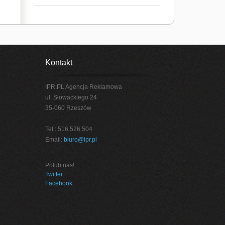
Kontakt
IPR.PL Agencja Reklamowa
ul. Słowackiego 24
35-060 Rzeszów
Tel.: 516 526 504
Email:
biuro@ipr.pl
Polub nas!
Twitter
Facebook