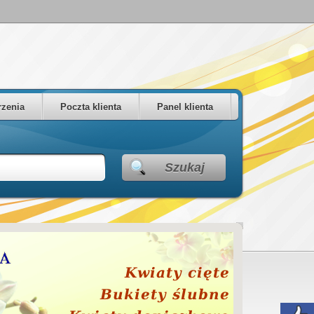
zenia
Poczta klienta
Panel klienta
Szukaj