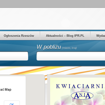
Ogłoszenia Rzeszów
Aktualności – Blog IPR.PL
Wydar
W pobliżu
(miasto, kraj)
tać Map
OK