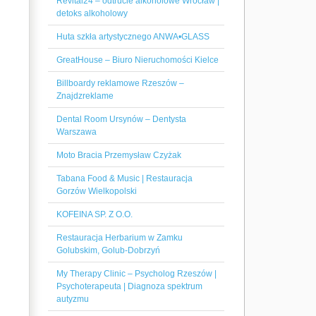
Revital24 – odtrucie alkoholowe Wrocław |
detoks alkoholowy
Huta szkła artystycznego ANWA•GLASS
GreatHouse – Biuro Nieruchomości Kielce
Billboardy reklamowe Rzeszów –
Znajdzreklame
Dental Room Ursynów – Dentysta
Warszawa
Moto Bracia Przemysław Czyżak
Tabana Food & Music | Restauracja
Gorzów Wielkopolski
KOFEINA SP. Z O.O.
Restauracja Herbarium w Zamku
Golubskim, Golub-Dobrzyń
My Therapy Clinic – Psycholog Rzeszów |
Psychoterapeuta | Diagnoza spektrum
autyzmu