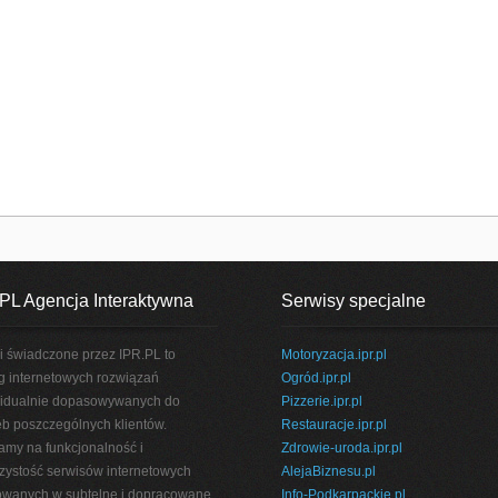
PL Agencja Interaktywna
Serwisy specjalne
i świadczone przez IPR.PL to
Motoryzacja.ipr.pl
g internetowych rozwiązań
Ogród.ipr.pl
idualnie dopasowywanych do
Pizzerie.ipr.pl
eb poszczególnych klientów.
Restauracje.ipr.pl
amy na funkcjonalność i
Zdrowie-uroda.ipr.pl
rzystość serwisów internetowych
AlejaBiznesu.pl
wanych w subtelne i dopracowane
Info-Podkarpackie.pl