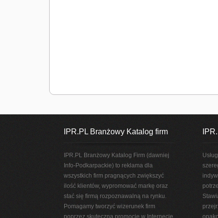
IPR.PL Branżowy Katalog firm
IPR.
IPR.PL Branżowy Katalog Firm (dawniej
Usług
Info-Podkarpackie) to reklama dla
szere
wszystkich firm pragnących zwiększyć
indyw
ilość klientów, wypromować markę oraz
potrz
stać się firmą rozpoznawalną na rynku.
Stawi
Pomagamy tworzyć wizerunek firm
przej
poprzez skuteczną promocję w Internecie.
opako