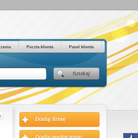
zenia
Poczta klienta
Panel klienta
Szukaj
Dodaj firmę
Dodaj wydarzenie