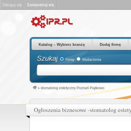
Zaloguj się
Zarejestruj się
Firmy Rzeszów Podkarpackie Polska
Katalog – Wybierz branżę
Dodaj firmę
Szukaj
Firmy
Wydarzenia
»
stomatolog estetyczny Poznań Piątkowo
Ogłoszenia biznesowe -stomatolog estet