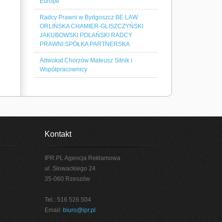
Europe
Radcy Prawni w Bydgoszcz BE LAW.
ORLIŃSKA CHAMIER-GLISZCZYŃSKI
JAKUBOWSKI POLAŃSKI RADCY
PRAWNI SPÓŁKA PARTNERSKA
Adwokat Chorzów Mateusz Sitnik i
Współpracownicy
Kontakt
IPR.PL Agencja Reklamowa
ul. Słowackiego 24
35-060 Rzeszów
Tel.: 516 526 504
Email:
biuro@ipr.pl