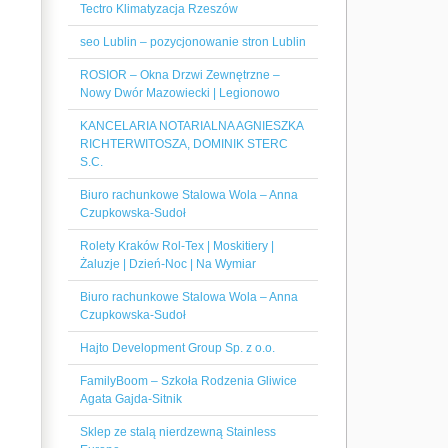
Tectro Klimatyzacja Rzeszów
seo Lublin – pozycjonowanie stron Lublin
ROSIOR – Okna Drzwi Zewnętrzne –
Nowy Dwór Mazowiecki | Legionowo
KANCELARIA NOTARIALNA AGNIESZKA
RICHTERWITOSZA, DOMINIK STERC
S.C.
Biuro rachunkowe Stalowa Wola – Anna
Czupkowska-Sudoł
Rolety Kraków Rol-Tex | Moskitiery |
Żaluzje | Dzień-Noc | Na Wymiar
Biuro rachunkowe Stalowa Wola – Anna
Czupkowska-Sudoł
Hajto Development Group Sp. z o.o.
FamilyBoom – Szkoła Rodzenia Gliwice
Agata Gajda-Sitnik
Sklep ze stalą nierdzewną Stainless