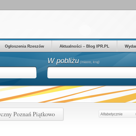
Ogłoszenia Rzeszów
Aktualności – Blog IPR.PL
Wydar
W pobliżu
(miasto, kraj)
yczny Poznań Piątkowo
Alfabetycznie