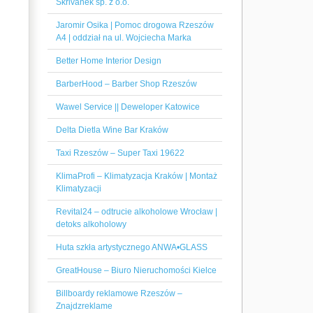
Skrivanek sp. z o.o.
Jaromir Osika | Pomoc drogowa Rzeszów
A4 | oddział na ul. Wojciecha Marka
Better Home Interior Design
BarberHood – Barber Shop Rzeszów
Wawel Service || Deweloper Katowice
Delta Dietla Wine Bar Kraków
Taxi Rzeszów – Super Taxi 19622
KlimaProfi – Klimatyzacja Kraków | Montaż
Klimatyzacji
Revital24 – odtrucie alkoholowe Wrocław |
detoks alkoholowy
Huta szkła artystycznego ANWA•GLASS
GreatHouse – Biuro Nieruchomości Kielce
Billboardy reklamowe Rzeszów –
Znajdzreklame