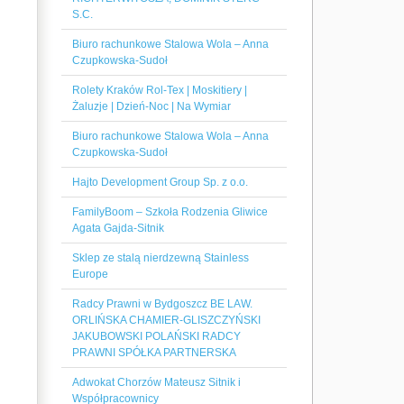
S.C.
Biuro rachunkowe Stalowa Wola – Anna
Czupkowska-Sudoł
Rolety Kraków Rol-Tex | Moskitiery |
Żaluzje | Dzień-Noc | Na Wymiar
Biuro rachunkowe Stalowa Wola – Anna
Czupkowska-Sudoł
Hajto Development Group Sp. z o.o.
FamilyBoom – Szkoła Rodzenia Gliwice
Agata Gajda-Sitnik
Sklep ze stalą nierdzewną Stainless
Europe
Radcy Prawni w Bydgoszcz BE LAW.
ORLIŃSKA CHAMIER-GLISZCZYŃSKI
JAKUBOWSKI POLAŃSKI RADCY
PRAWNI SPÓŁKA PARTNERSKA
Adwokat Chorzów Mateusz Sitnik i
Współpracownicy