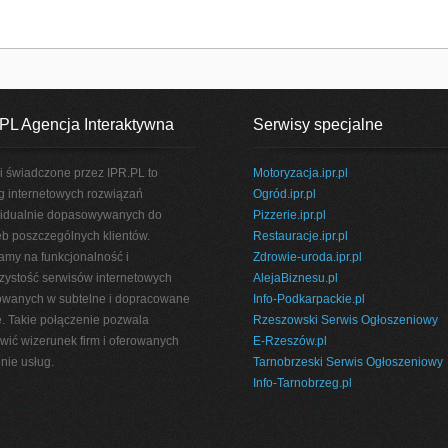
PL Agencja Interaktywna
Serwisy specjalne
i świadczone przez IPR.PL to
Motoryzacja.ipr.pl
g internetowych rozwiązań
Ogród.ipr.pl
idualnie dopasowywanych do
Pizzerie.ipr.pl
eb poszczególnych klientów.
Restauracje.ipr.pl
amy na funkcjonalność i
Zdrowie-uroda.ipr.pl
rzystość serwisów internetowych
AlejaBiznesu.pl
wanych w subtelne i dopracowane
Info-Podkarpackie.pl
e. Takie połączenie pozwala
Rzeszowski Serwis Ogłoszeniowy
wić wizerunek firm i oferowanych
E-Rzeszów.pl
nie usług.
Tarnobrzeski Serwis Ogłoszeniowy
Info-Tarnobrzeg.pl