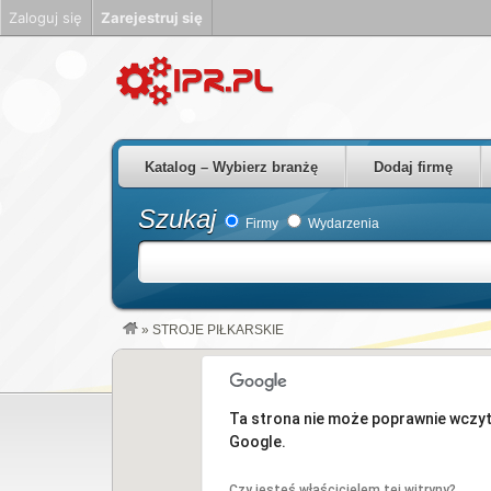
Zaloguj się
Zarejestruj się
Firmy Rzeszów Podkarpackie Polska
Katalog – Wybierz branżę
Dodaj firmę
Szukaj
Firmy
Wydarzenia
»
STROJE PIŁKARSKIE
Ta strona nie może poprawnie wczy
Google.
Czy jesteś właścicielem tej witryny?