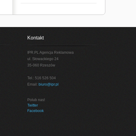
Kontakt
IPR.PL Agencja Reklamowa
ul. Słowackiego 24
35-060 Rzeszów
Tel.: 516 526 504
Email:
biuro@ipr.pl
Polub nas!
Twitter
Facebook