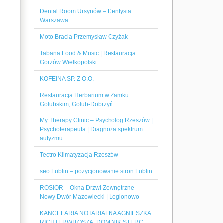
Dental Room Ursynów – Dentysta
Warszawa
Moto Bracia Przemysław Czyżak
Tabana Food & Music | Restauracja
Gorzów Wielkopolski
KOFEINA SP. Z O.O.
Restauracja Herbarium w Zamku
Golubskim, Golub-Dobrzyń
My Therapy Clinic – Psycholog Rzeszów |
Psychoterapeuta | Diagnoza spektrum
autyzmu
Tectro Klimatyzacja Rzeszów
seo Lublin – pozycjonowanie stron Lublin
ROSIOR – Okna Drzwi Zewnętrzne –
Nowy Dwór Mazowiecki | Legionowo
KANCELARIA NOTARIALNA AGNIESZKA
RICHTERWITOSZA, DOMINIK STERC