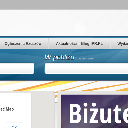
Ogłoszenia Rzeszów
Aktualności – Blog IPR.PL
Wydar
W pobliżu
(miasto, kraj)
tać Map
OK