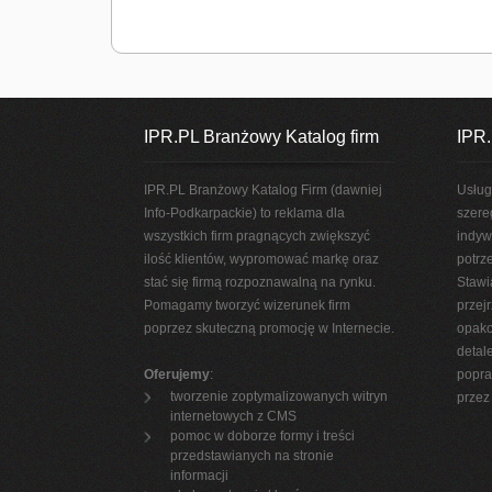
IPR.PL Branżowy Katalog firm
IPR.
IPR.PL Branżowy Katalog Firm (dawniej
Usług
Info-Podkarpackie) to reklama dla
szere
wszystkich firm pragnących zwiększyć
indyw
ilość klientów, wypromować markę oraz
potrz
stać się firmą rozpoznawalną na rynku.
Stawi
Pomagamy tworzyć wizerunek firm
przej
poprzez skuteczną promocję w Internecie.
opako
detal
Oferujemy
:
popra
tworzenie zoptymalizowanych witryn
przez 
internetowych z CMS
pomoc w doborze formy i treści
przedstawianych na stronie
informacji