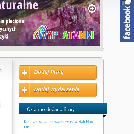
Dodaj firmę
Dodaj wydarzenie
Ostatnio dodane firmy
.
Keratynowe prostowanie włosów Hair New
Life