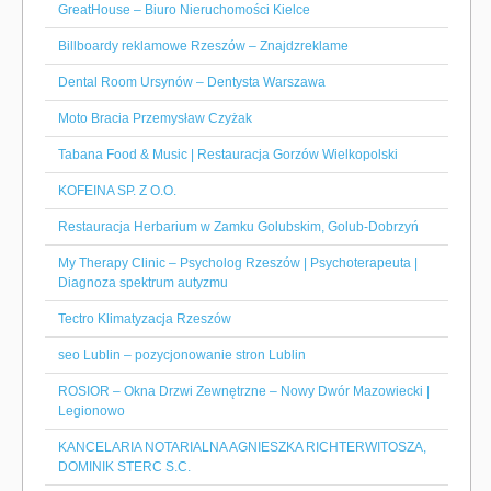
GreatHouse – Biuro Nieruchomości Kielce
Billboardy reklamowe Rzeszów – Znajdzreklame
Dental Room Ursynów – Dentysta Warszawa
Moto Bracia Przemysław Czyżak
Tabana Food & Music | Restauracja Gorzów Wielkopolski
KOFEINA SP. Z O.O.
Restauracja Herbarium w Zamku Golubskim, Golub-Dobrzyń
My Therapy Clinic – Psycholog Rzeszów | Psychoterapeuta |
Diagnoza spektrum autyzmu
Tectro Klimatyzacja Rzeszów
seo Lublin – pozycjonowanie stron Lublin
ROSIOR – Okna Drzwi Zewnętrzne – Nowy Dwór Mazowiecki |
Legionowo
KANCELARIA NOTARIALNA AGNIESZKA RICHTERWITOSZA,
DOMINIK STERC S.C.