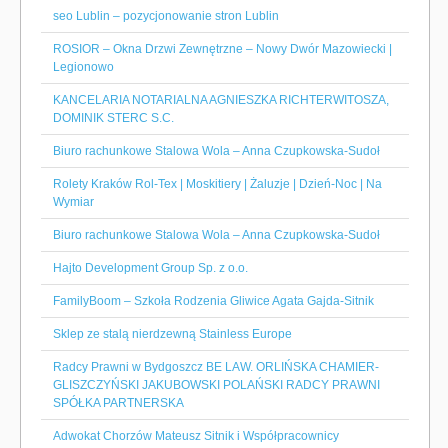
seo Lublin – pozycjonowanie stron Lublin
ROSIOR – Okna Drzwi Zewnętrzne – Nowy Dwór Mazowiecki |
Legionowo
KANCELARIA NOTARIALNA AGNIESZKA RICHTERWITOSZA,
DOMINIK STERC S.C.
Biuro rachunkowe Stalowa Wola – Anna Czupkowska-Sudoł
Rolety Kraków Rol-Tex | Moskitiery | Żaluzje | Dzień-Noc | Na
Wymiar
Biuro rachunkowe Stalowa Wola – Anna Czupkowska-Sudoł
Hajto Development Group Sp. z o.o.
FamilyBoom – Szkoła Rodzenia Gliwice Agata Gajda-Sitnik
Sklep ze stalą nierdzewną Stainless Europe
Radcy Prawni w Bydgoszcz BE LAW. ORLIŃSKA CHAMIER-
GLISZCZYŃSKI JAKUBOWSKI POLAŃSKI RADCY PRAWNI
SPÓŁKA PARTNERSKA
Adwokat Chorzów Mateusz Sitnik i Współpracownicy