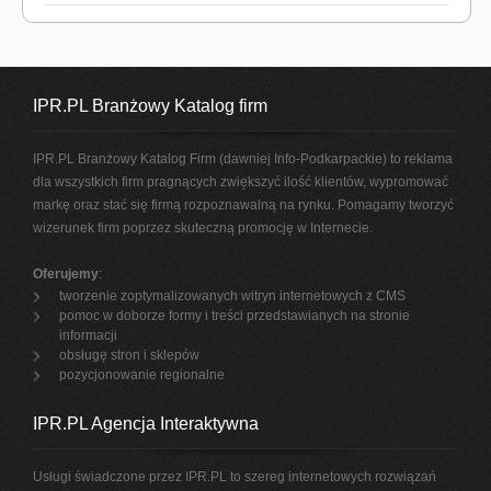
IPR.PL Branżowy Katalog firm
IPR.PL Branżowy Katalog Firm (dawniej Info-Podkarpackie) to reklama
dla wszystkich firm pragnących zwiększyć ilość klientów, wypromować
markę oraz stać się firmą rozpoznawalną na rynku. Pomagamy tworzyć
wizerunek firm poprzez skuteczną promocję w Internecie.
Oferujemy
:
tworzenie zoptymalizowanych witryn internetowych z CMS
pomoc w doborze formy i treści przedstawianych na stronie
informacji
obsługę stron i sklepów
pozycjonowanie regionalne
IPR.PL Agencja Interaktywna
Usługi świadczone przez IPR.PL to szereg internetowych rozwiązań