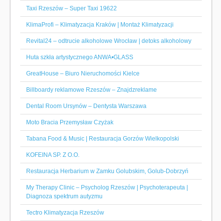
Taxi Rzeszów – Super Taxi 19622
KlimaProfi – Klimatyzacja Kraków | Montaż Klimatyzacji
Revital24 – odtrucie alkoholowe Wrocław | detoks alkoholowy
Huta szkła artystycznego ANWA•GLASS
GreatHouse – Biuro Nieruchomości Kielce
Billboardy reklamowe Rzeszów – Znajdzreklame
Dental Room Ursynów – Dentysta Warszawa
Moto Bracia Przemysław Czyżak
Tabana Food & Music | Restauracja Gorzów Wielkopolski
KOFEINA SP. Z O.O.
Restauracja Herbarium w Zamku Golubskim, Golub-Dobrzyń
My Therapy Clinic – Psycholog Rzeszów | Psychoterapeuta |
Diagnoza spektrum autyzmu
Tectro Klimatyzacja Rzeszów