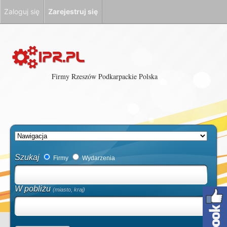
Zaloguj się
Zarejestruj się
Firmy Rzeszów Podkarpackie Polska
Szukaj
Firmy
Wydarzenia
W pobliżu
(miasto, kraj)