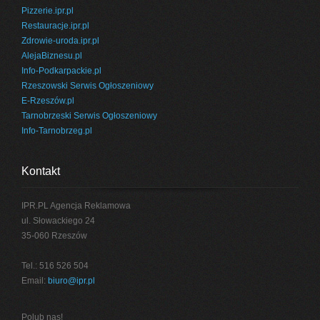
Pizzerie.ipr.pl
Restauracje.ipr.pl
Zdrowie-uroda.ipr.pl
AlejaBiznesu.pl
Info-Podkarpackie.pl
Rzeszowski Serwis Ogłoszeniowy
E-Rzeszów.pl
Tarnobrzeski Serwis Ogłoszeniowy
Info-Tarnobrzeg.pl
Kontakt
IPR.PL Agencja Reklamowa
ul. Słowackiego 24
35-060 Rzeszów
Tel.: 516 526 504
Email:
biuro@ipr.pl
Polub nas!