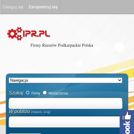
Zaloguj się
Zarejestruj się
Firmy Rzeszów Podkarpackie Polska
Szukaj
Firmy
Wydarzenia
W pobliżu
(miasto, kraj)