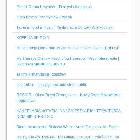
Dental Room Ursynów – Dentysta Warszawa
Moto Bracia Przemysław Czyżak
Tabana Food & Music | Restauracja Gorzów Wielkopolski
KOFEINA SP. Z O.O.
Restauracja Herbarium w Zamku Golubskim, Golub-Dobrzyń
My Therapy Clinic – Psycholog Rzeszów | Psychoterapeuta |
Diagnoza spektrum autyzmu
Tectro Klimatyzacja Rzeszów
seo Lublin – pozycjonowanie stron Lublin
ROSIOR – Okna Drzwi Zewnętrzne – Nowy Dwór Mazowiecki |
Legionowo
KANCELARIA NOTARIALNA AGNIESZKA RICHTERWITOSZA,
DOMINIK STERC S.C.
Biuro rachunkowe Stalowa Wola – Anna Czupkowska-Sudoł
Rolety Kraków Rol-Tex | Moskitiery | Żaluzje | Dzień-Noc | Na