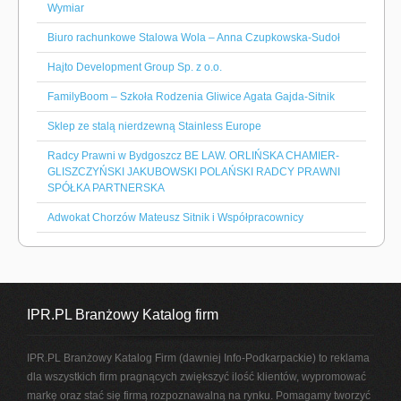
Wymiar
Biuro rachunkowe Stalowa Wola – Anna Czupkowska-Sudoł
Hajto Development Group Sp. z o.o.
FamilyBoom – Szkoła Rodzenia Gliwice Agata Gajda-Sitnik
Sklep ze stalą nierdzewną Stainless Europe
Radcy Prawni w Bydgoszcz BE LAW. ORLIŃSKA CHAMIER-
GLISZCZYŃSKI JAKUBOWSKI POLAŃSKI RADCY PRAWNI
SPÓŁKA PARTNERSKA
Adwokat Chorzów Mateusz Sitnik i Współpracownicy
IPR.PL Branżowy Katalog firm
IPR.PL Branżowy Katalog Firm (dawniej Info-Podkarpackie) to reklama
dla wszystkich firm pragnących zwiększyć ilość klientów, wypromować
markę oraz stać się firmą rozpoznawalną na rynku. Pomagamy tworzyć