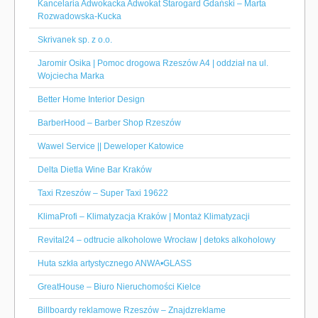
Kancelaria Adwokacka Adwokat Starogard Gdański – Marta
Rozwadowska-Kucka
Skrivanek sp. z o.o.
Jaromir Osika | Pomoc drogowa Rzeszów A4 | oddział na ul.
Wojciecha Marka
Better Home Interior Design
BarberHood – Barber Shop Rzeszów
Wawel Service || Deweloper Katowice
Delta Dietla Wine Bar Kraków
Taxi Rzeszów – Super Taxi 19622
KlimaProfi – Klimatyzacja Kraków | Montaż Klimatyzacji
Revital24 – odtrucie alkoholowe Wrocław | detoks alkoholowy
Huta szkła artystycznego ANWA•GLASS
GreatHouse – Biuro Nieruchomości Kielce
Billboardy reklamowe Rzeszów – Znajdzreklame