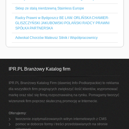
Sklep ze stalą nierdzewną Stainless Europe
Radcy Prawni w Bydgoszcz BE LAW. ORLIŃSKA CHAMIER-
GLISZCZYŃSKI JAKUBOWSKI POLAŃSKI RADCY PRAWNI
SPÓŁKA PARTNERSKA
Adwokat Chorzów Mateusz Sitnik i Współpracownicy
IPR.PL Branżowy Katalog firm
IPR.PL Branżowy Katalog Firm (dawniej Info-Podkarpackie) to reklama
dla wszystkich firm pragnących zwiększyć ilość klientów, wypromować
markę oraz stać się firmą rozpoznawalną na rynku. Pomagamy tworzyć
wizerunek firm poprzez skuteczną promocję w Internecie.
Oferujemy
:
tworzenie zoptymalizowanych witryn internetowych z CMS
pomoc w doborze formy i treści przedstawianych na stronie