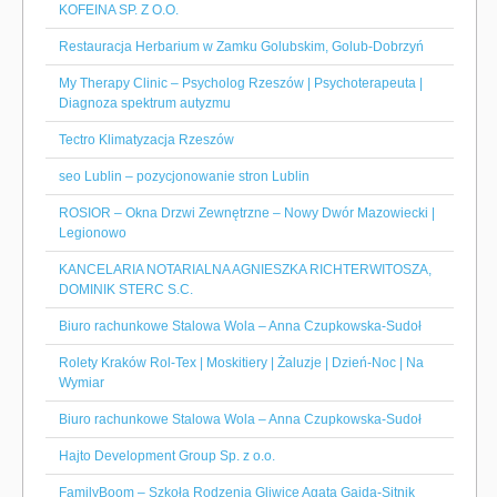
KOFEINA SP. Z O.O.
Restauracja Herbarium w Zamku Golubskim, Golub-Dobrzyń
My Therapy Clinic – Psycholog Rzeszów | Psychoterapeuta |
Diagnoza spektrum autyzmu
Tectro Klimatyzacja Rzeszów
seo Lublin – pozycjonowanie stron Lublin
ROSIOR – Okna Drzwi Zewnętrzne – Nowy Dwór Mazowiecki |
Legionowo
KANCELARIA NOTARIALNA AGNIESZKA RICHTERWITOSZA,
DOMINIK STERC S.C.
Biuro rachunkowe Stalowa Wola – Anna Czupkowska-Sudoł
Rolety Kraków Rol-Tex | Moskitiery | Żaluzje | Dzień-Noc | Na
Wymiar
Biuro rachunkowe Stalowa Wola – Anna Czupkowska-Sudoł
Hajto Development Group Sp. z o.o.
FamilyBoom – Szkoła Rodzenia Gliwice Agata Gajda-Sitnik