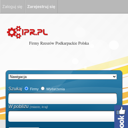
Zaloguj się
Zarejestruj się
Firmy Rzeszów Podkarpackie Polska
Szukaj
Firmy
Wydarzenia
W pobliżu
(miasto, kraj)