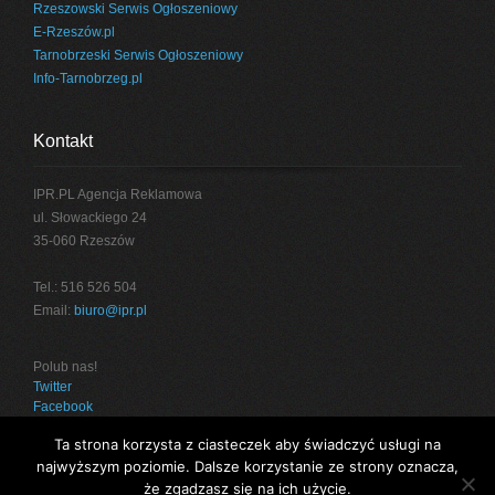
Rzeszowski Serwis Ogłoszeniowy
E-Rzeszów.pl
Tarnobrzeski Serwis Ogłoszeniowy
Info-Tarnobrzeg.pl
Kontakt
IPR.PL Agencja Reklamowa
ul. Słowackiego 24
35-060 Rzeszów
Tel.: 516 526 504
Email:
biuro@ipr.pl
Polub nas!
Twitter
Facebook
Ta strona korzysta z ciasteczek aby świadczyć usługi na
najwyższym poziomie. Dalsze korzystanie ze strony oznacza,
że zgadzasz się na ich użycie.