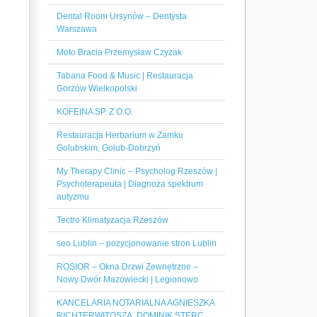
Dental Room Ursynów – Dentysta
Warszawa
Moto Bracia Przemysław Czyżak
Tabana Food & Music | Restauracja
Gorzów Wielkopolski
KOFEINA SP. Z O.O.
Restauracja Herbarium w Zamku
Golubskim, Golub-Dobrzyń
My Therapy Clinic – Psycholog Rzeszów |
Psychoterapeuta | Diagnoza spektrum
autyzmu
Tectro Klimatyzacja Rzeszów
seo Lublin – pozycjonowanie stron Lublin
ROSIOR – Okna Drzwi Zewnętrzne –
Nowy Dwór Mazowiecki | Legionowo
KANCELARIA NOTARIALNA AGNIESZKA
RICHTERWITOSZA, DOMINIK STERC