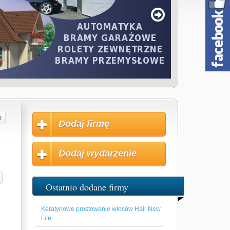
Dodaj firmę
Dodaj wydarzenie
Ostatnio dodane firmy
Keratynowe prostowanie włosów Hair New
Life