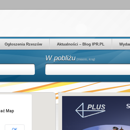
Ogłoszenia Rzeszów
Aktualności – Blog IPR.PL
Wydar
W pobliżu
(miasto, kraj)
tać Map
OK