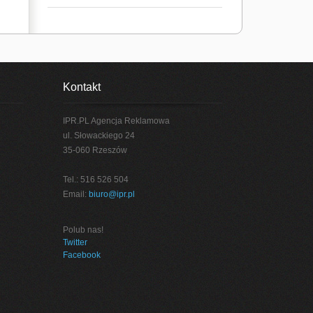
Kontakt
IPR.PL Agencja Reklamowa
ul. Słowackiego 24
35-060 Rzeszów
Tel.: 516 526 504
Email:
biuro@ipr.pl
Polub nas!
Twitter
Facebook