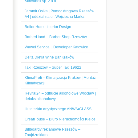
Skrivanek sp. z o.o.
Jaromir Osika | Pomoc drogowa Rzeszów
A4 | oddział na ul. Wojciecha Marka
Better Home Interior Design
BarberHood – Barber Shop Rzeszów
Wawel Service || Deweloper Katowice
Delta Dietla Wine Bar Kraków
Taxi Rzeszów – Super Taxi 19622
KlimaProfi – Klimatyzacja Kraków | Montaż
Klimatyzacji
Revital24 – odtrucie alkoholowe Wrocław |
detoks alkoholowy
Huta szkła artystycznego ANWA•GLASS
GreatHouse – Biuro Nieruchomości Kielce
Billboardy reklamowe Rzeszów –
Znajdzreklame