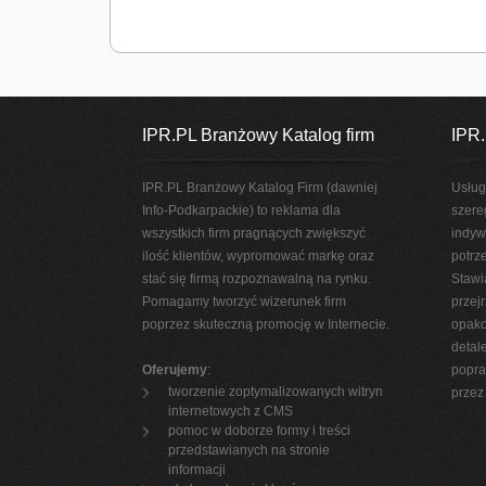
IPR.PL Branżowy Katalog firm
IPR.
IPR.PL Branżowy Katalog Firm (dawniej
Usług
Info-Podkarpackie) to reklama dla
szere
wszystkich firm pragnących zwiększyć
indyw
ilość klientów, wypromować markę oraz
potrz
stać się firmą rozpoznawalną na rynku.
Stawi
Pomagamy tworzyć wizerunek firm
przej
poprzez skuteczną promocję w Internecie.
opako
detal
Oferujemy
:
popra
tworzenie zoptymalizowanych witryn
przez 
internetowych z CMS
pomoc w doborze formy i treści
przedstawianych na stronie
informacji