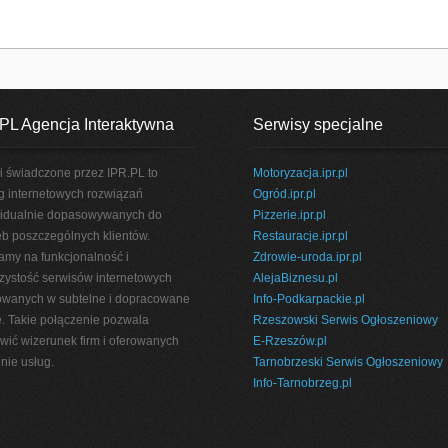
PL Agencja Interaktywna
Serwisy specjalne
i świadczone przez IPR.PL to
Motoryzacja.ipr.pl
g internetowych rozwiązań
Ogród.ipr.pl
idualnie dopasowywanych do
Pizzerie.ipr.pl
eb poszczególnych klientów.
Restauracje.ipr.pl
amy na funkcjonalność i
Zdrowie-uroda.ipr.pl
rzystość serwisów internetowych
AlejaBiznesu.pl
wanych w subtelne i dopracowane
Info-Podkarpackie.pl
e. Takie połączenie pozwala
Rzeszowski Serwis Ogłoszeniowy
wić wizerunek firm i oferowanych
E-Rzeszów.pl
nie usług.
Tarnobrzeski Serwis Ogłoszeniowy
Info-Tarnobrzeg.pl