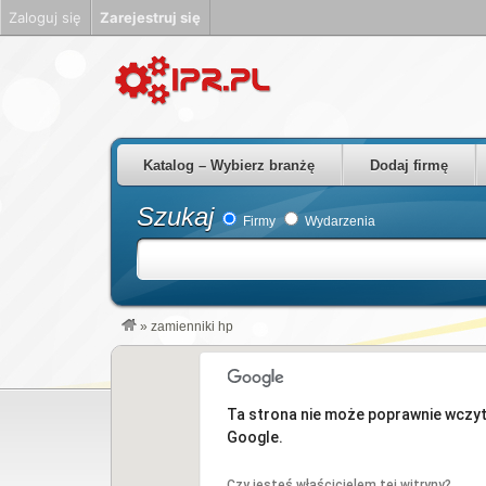
Zaloguj się
Zarejestruj się
Firmy Rzeszów Podkarpackie Polska
Katalog – Wybierz branżę
Dodaj firmę
Szukaj
Firmy
Wydarzenia
»
zamienniki hp
Ta strona nie może poprawnie wczy
Google.
Czy jesteś właścicielem tej witryny?