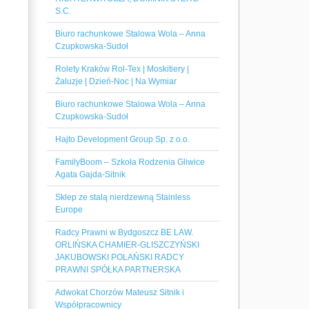
S.C.
Biuro rachunkowe Stalowa Wola – Anna
Czupkowska-Sudoł
Rolety Kraków Rol-Tex | Moskitiery |
Żaluzje | Dzień-Noc | Na Wymiar
Biuro rachunkowe Stalowa Wola – Anna
Czupkowska-Sudoł
Hajto Development Group Sp. z o.o.
FamilyBoom – Szkoła Rodzenia Gliwice
Agata Gajda-Sitnik
Sklep ze stalą nierdzewną Stainless
Europe
Radcy Prawni w Bydgoszcz BE LAW.
ORLIŃSKA CHAMIER-GLISZCZYŃSKI
JAKUBOWSKI POLAŃSKI RADCY
PRAWNI SPÓŁKA PARTNERSKA
Adwokat Chorzów Mateusz Sitnik i
Współpracownicy