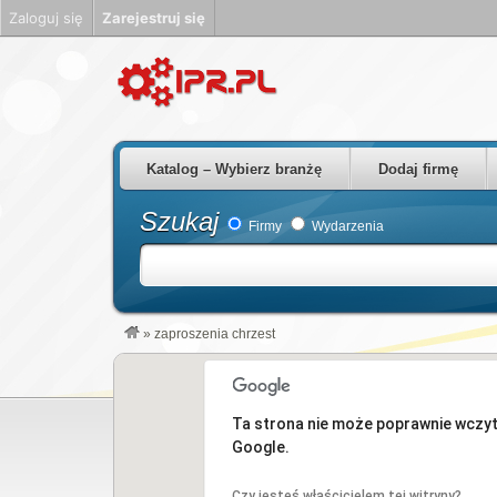
Zaloguj się
Zarejestruj się
Firmy Rzeszów Podkarpackie Polska
Katalog – Wybierz branżę
Dodaj firmę
Szukaj
Firmy
Wydarzenia
»
zaproszenia chrzest
Ta strona nie może poprawnie wczy
Google.
Czy jesteś właścicielem tej witryny?