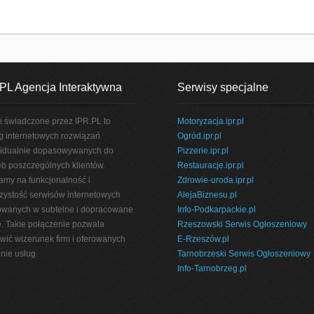
PL Agencja Interaktywna
Serwisy specjalne
i świadczone przez IPR.PL to
Motoryzacja.ipr.pl
g internetowych rozwiązań
Ogród.ipr.pl
idualnie dopasowywanych do
Pizzerie.ipr.pl
eb poszczególnych klientów.
Restauracje.ipr.pl
amy na funkcjonalność i
Zdrowie-uroda.ipr.pl
rzystość serwisów internetowych
AlejaBiznesu.pl
wanych w subtelne i dopracowane
Info-Podkarpackie.pl
e. Takie połączenie pozwala
Rzeszowski Serwis Ogłoszeniowy
wić wizerunek firm i oferowanych
E-Rzeszów.pl
nie usług.
Tarnobrzeski Serwis Ogłoszeniowy
Info-Tarnobrzeg.pl