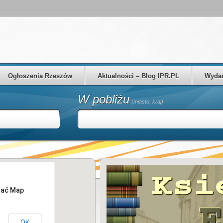
Ogłoszenia Rzeszów
Aktualności – Blog IPR.PL
Wydar
W pobliżu
(miasto, kraj)
tać Map
OK