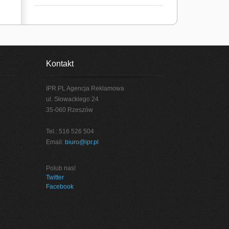
Kontakt
IPR.PL Agencja Reklamowa
ul. Słowackiego 24
35-060 Rzeszów
Tel.: 516 526 504
Email:
biuro@ipr.pl
Polub nas!
Twitter
Facebook