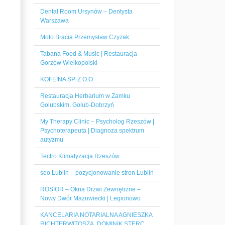
Dental Room Ursynów – Dentysta
Warszawa
Moto Bracia Przemysław Czyżak
Tabana Food & Music | Restauracja
Gorzów Wielkopolski
KOFEINA SP. Z O.O.
Restauracja Herbarium w Zamku
Golubskim, Golub-Dobrzyń
My Therapy Clinic – Psycholog Rzeszów |
Psychoterapeuta | Diagnoza spektrum
autyzmu
Tectro Klimatyzacja Rzeszów
seo Lublin – pozycjonowanie stron Lublin
ROSIOR – Okna Drzwi Zewnętrzne –
Nowy Dwór Mazowiecki | Legionowo
KANCELARIA NOTARIALNA AGNIESZKA
RICHTERWITOSZA, DOMINIK STERC