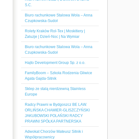
S.C.
Biuro rachunkowe Stalowa Wola – Anna
Czupkowska-Sudoł
Rolety Kraków Rol-Tex | Moskitiery |
Żaluzje | Dzień-Noc | Na Wymiar
Biuro rachunkowe Stalowa Wola – Anna
Czupkowska-Sudoł
Hajto Development Group Sp. z o.o.
FamilyBoom – Szkoła Rodzenia Gliwice
Agata Gajda-Sitnik
Sklep ze stalą nierdzewną Stainless
Europe
Radcy Prawni w Bydgoszcz BE LAW.
ORLIŃSKA CHAMIER-GLISZCZYŃSKI
JAKUBOWSKI POLAŃSKI RADCY
PRAWNI SPÓŁKA PARTNERSKA
Adwokat Chorzów Mateusz Sitnik i
Współpracownicy