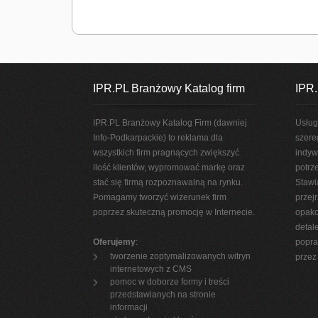
IPR.PL Branżowy Katalog firm
IPR.
IPR.PL Branżowy Katalog Firm (dawniej
Usług
Info-Podkarpackie) to reklama dla
szere
wszystkich firm pragnących zwiększyć
indyw
ilość klientów, wypromować markę oraz
potrz
stać się firmą rozpoznawalną na rynku.
Stawi
Pomagamy tworzyć wizerunek firm
przej
poprzez skuteczną promocję w Internecie.
opako
detal
Oferujemy
:
popra
tworzenie zoptymalizowanych witryn
przez 
internetowych z CMS
pomoc w doborze formy i treści
przedstawianych na stronie
informacji