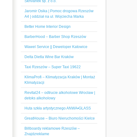
Skrivanek sp. z o.o.
Jaromir Osika | Pomoc drogowa Rzeszów
A4 | oddział na ul. Wojciecha Marka
Better Home Interior Design
BarberHood – Barber Shop Rzeszów
Wawel Service || Deweloper Katowice
Delta Dietla Wine Bar Kraków
Taxi Rzeszów – Super Taxi 19622
KlimaProfi – Klimatyzacja Kraków | Montaż
Klimatyzacji
Revital24 – odtrucie alkoholowe Wrocław |
detoks alkoholowy
Huta szkła artystycznego ANWA•GLASS
GreatHouse – Biuro Nieruchomości Kielce
Billboardy reklamowe Rzeszów –
Znajdzreklame