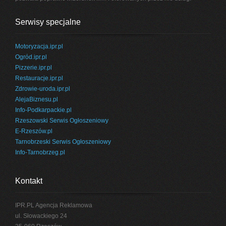
Serwisy specjalne
Motoryzacja.ipr.pl
Ogród.ipr.pl
Pizzerie.ipr.pl
Restauracje.ipr.pl
Zdrowie-uroda.ipr.pl
AlejaBiznesu.pl
Info-Podkarpackie.pl
Rzeszowski Serwis Ogłoszeniowy
E-Rzeszów.pl
Tarnobrzeski Serwis Ogłoszeniowy
Info-Tarnobrzeg.pl
Kontakt
IPR.PL Agencja Reklamowa
ul. Słowackiego 24