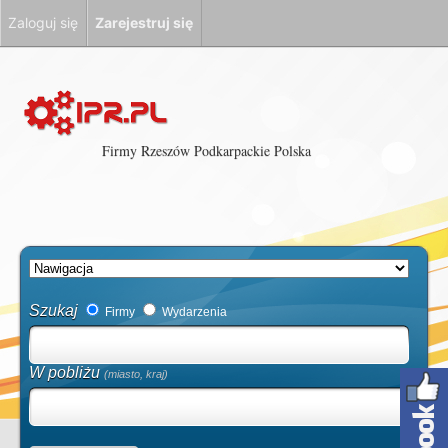
Zaloguj się
Zarejestruj się
Firmy Rzeszów Podkarpackie Polska
Szukaj
Firmy
Wydarzenia
W pobliżu
(miasto, kraj)