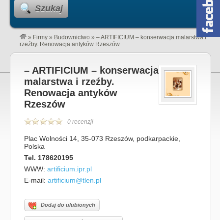
Szukaj
»
Firmy
»
Budownictwo
»
– ARTIFICIUM – konserwacja malarstwa i
rzeźby. Renowacja antyków Rzeszów
– ARTIFICIUM – konserwacja
malarstwa i rzeźby.
Renowacja antyków
Rzeszów
0 recenzji
Plac Wolności 14, 35-073 Rzeszów, podkarpackie,
Polska
Tel. 178620195
WWW:
artificium.ipr.pl
E-mail:
artificium@tlen.pl
Dodaj do ulubionych