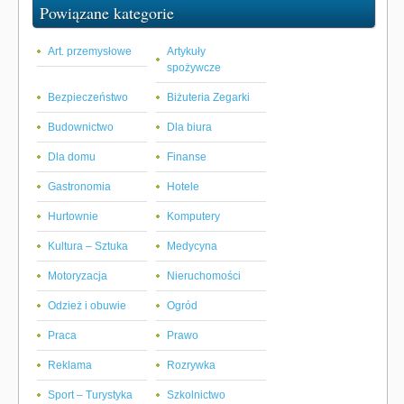
Powiązane kategorie
Art. przemysłowe
Artykuły
spożywcze
Bezpieczeństwo
Biżuteria Zegarki
Budownictwo
Dla biura
Dla domu
Finanse
Gastronomia
Hotele
Hurtownie
Komputery
Kultura – Sztuka
Medycyna
Motoryzacja
Nieruchomości
Odzież i obuwie
Ogród
Praca
Prawo
Reklama
Rozrywka
Sport – Turystyka
Szkolnictwo