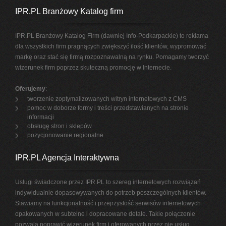
IPR.PL Branżowy Katalog firm
IPR.PL Branżowy Katalog Firm (dawniej Info-Podkarpackie) to reklama
dla wszystkich firm pragnących zwiększyć ilość klientów, wypromować
markę oraz stać się firmą rozpoznawalną na rynku. Pomagamy tworzyć
wizerunek firm poprzez skuteczną promocję w Internecie.
Oferujemy
:
tworzenie zoptymalizowanych witryn internetowych z CMS
pomoc w doborze formy i treści przedstawianych na stronie
informacji
obsługę stron i sklepów
pozycjonowanie regionalne
IPR.PL Agencja Interaktywna
Usługi świadczone przez IPR.PL to szereg internetowych rozwiązań
indywidualnie dopasowywanych do potrzeb poszczególnych klientów.
Stawiamy na funkcjonalność i przejrzystość serwisów internetowych
opakowanych w subtelne i dopracowane detale. Takie połączenie
pozwala poprawić wizerunek firm i oferowanych przez nie usług.