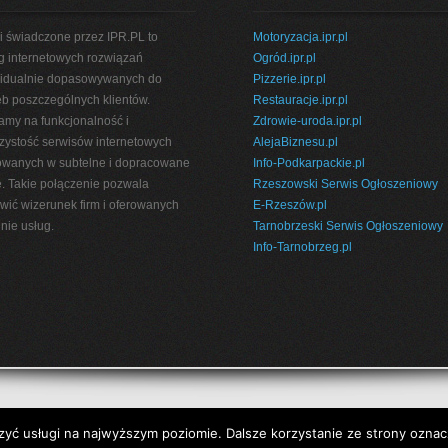
i świadczone przez IPR.PL to
Motoryzacja.ipr.pl
g internetowych rozwiązań
Ogród.ipr.pl
idualnie dopasowywanych do
Pizzerie.ipr.pl
eb poszczególnych klientów.
Restauracje.ipr.pl
amy na funkcjonalność i
Zdrowie-uroda.ipr.pl
rzystość serwisów internetowych
AlejaBiznesu.pl
wanych w subtelne i dopracowane
Info-Podkarpackie.pl
e. Takie połączenie pozwala
Rzeszowski Serwis Ogłoszeniowy
wić wizerunek firm i oferowanych
E-Rzeszów.pl
nie usług.
Tarnobrzeski Serwis Ogłoszeniowy
Info-Tarnobrzeg.pl
Projekt:
IPR.PL
zyć usługi na najwyższym poziomie. Dalsze korzystanie ze strony oznacz