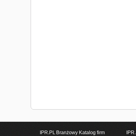
IPR.PL Branżowy Katalog firm
IPR.