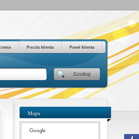
zenia
Poczta klienta
Panel klienta
Szukaj
Mapa