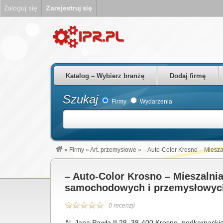
Zaloguj się
Zarejestruj się
Firmy Rzeszów Podkarpackie Polska
Katalog – Wybierz branżę
Dodaj firmę
Szukaj
Firmy
Wydarzenia
»
Firmy
»
Art. przemysłowe
»
– Auto-Color Krosno – Miesz
– Auto-Color Krosno – Mieszalnia
samochodowych i przemysłowyc
0 recenzji
Al. Jana Pawła II 28, 38-400 Krosno, podkarpacki