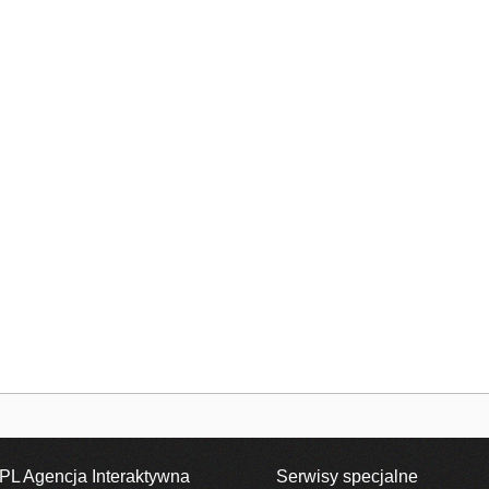
PL Agencja Interaktywna
Serwisy specjalne