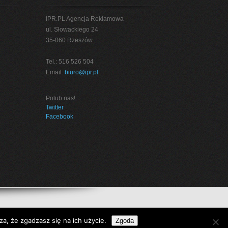
IPR.PL Agencja Reklamowa
ul. Słowackiego 24
35-060 Rzeszów
Tel.: 516 526 504
Email:
biuro@ipr.pl
Polub nas!
Twitter
Facebook
a, że zgadzasz się na ich użycie.
Zgoda