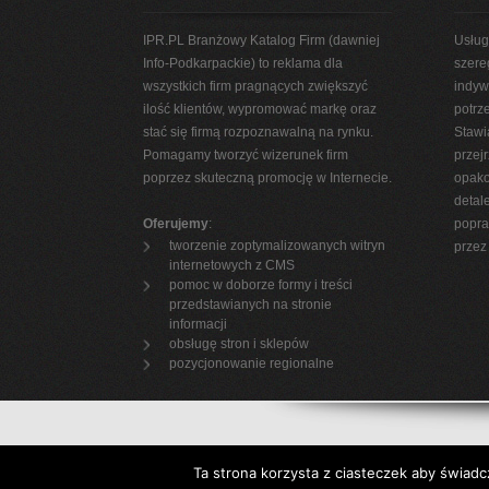
IPR.PL Branżowy Katalog Firm (dawniej
Usług
Info-Podkarpackie) to reklama dla
szere
wszystkich firm pragnących zwiększyć
indyw
ilość klientów, wypromować markę oraz
potrz
stać się firmą rozpoznawalną na rynku.
Stawi
Pomagamy tworzyć wizerunek firm
przej
poprzez skuteczną promocję w Internecie.
opako
detal
Oferujemy
:
popra
tworzenie zoptymalizowanych witryn
przez 
internetowych z CMS
pomoc w doborze formy i treści
przedstawianych na stronie
informacji
obsługę stron i sklepów
pozycjonowanie regionalne
Ta strona korzysta z ciasteczek aby świadc