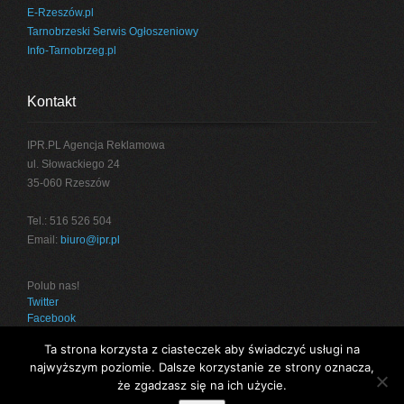
E-Rzeszów.pl
Tarnobrzeski Serwis Ogłoszeniowy
Info-Tarnobrzeg.pl
Kontakt
IPR.PL Agencja Reklamowa
ul. Słowackiego 24
35-060 Rzeszów
Tel.: 516 526 504
Email:
biuro@ipr.pl
Polub nas!
Twitter
Facebook
Ta strona korzysta z ciasteczek aby świadczyć usługi na
najwyższym poziomie. Dalsze korzystanie ze strony oznacza,
że zgadzasz się na ich użycie.
Projekt:
IPR.PL