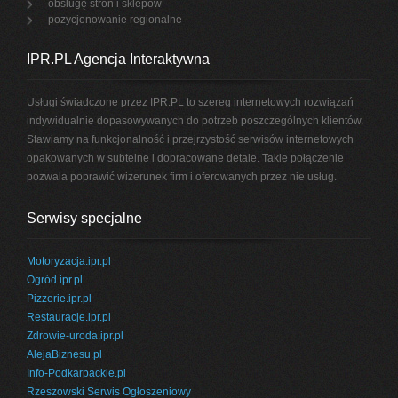
obsługę stron i sklepów
pozycjonowanie regionalne
IPR.PL Agencja Interaktywna
Usługi świadczone przez IPR.PL to szereg internetowych rozwiązań
indywidualnie dopasowywanych do potrzeb poszczególnych klientów.
Stawiamy na funkcjonalność i przejrzystość serwisów internetowych
opakowanych w subtelne i dopracowane detale. Takie połączenie
pozwala poprawić wizerunek firm i oferowanych przez nie usług.
Serwisy specjalne
Motoryzacja.ipr.pl
Ogród.ipr.pl
Pizzerie.ipr.pl
Restauracje.ipr.pl
Zdrowie-uroda.ipr.pl
AlejaBiznesu.pl
Info-Podkarpackie.pl
Rzeszowski Serwis Ogłoszeniowy