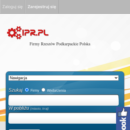
Zaloguj się
Zarejestruj się
Firmy Rzeszów Podkarpackie Polska
Szukaj
Firmy
Wydarzenia
W pobliżu
(miasto, kraj)