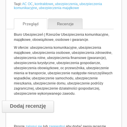
Tagi:
AC OC
,
kontraktowe
,
ubezpieczenia
,
ubezpieczenia
komunikacyjne
,
ubezpieczenia majątkowe
Przegląd
Recenzje
Biuro Ubezpieczeń | Rzeszów Ubezpieczenia komunikacyjne,
majątkowe, obowiązkowe, osobowe i gwarancje.
W ofercie: ubezpieczenia komunikacyjne, ubezpieczenia
majątkowe, ubezpieczenia osobowe, ubezpieczenia zdrowotne,
ubezpieczenia rolne, ubezpieczenia finansowe (gwarancje),
ubezpieczenia turystyczne, ubezpieczenia gospodarcze,
ubezpieczenia obowiązkowe, oc przewoźnika, ubezpieczenie
mienia w transporcie, ubezpieczenie następstw nieszczęśliwych
wypadków, ubezpieczenie samochodu, ubezpieczenie
mieszkania, ubezpieczenie domu, ubezpieczenie podróży
zagranicznej, ubezpieczenie działalności gospodarczej,
ubezpieczenie wykonywanego zawodu.
Dodaj recenzję
Proszę
zaloguj się
lub
zarejestruj
aby dodać swoją recenzję.