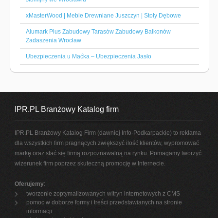
xMasterWood | Meble Drewniane Juszczyn | Stoły Dębowe
Alumark Plus Zabudowy Tarasów Zabudowy Balkonów
Zadaszenia Wrocław
Ubezpieczenia u Maćka – Ubezpieczenia Jasło
IPR.PL Branżowy Katalog firm
IPR.PL Branżowy Katalog Firm (dawniej Info-Podkarpackie) to reklama
dla wszystkich firm pragnących zwiększyć ilość klientów, wypromować
markę oraz stać się firmą rozpoznawalną na rynku. Pomagamy tworzyć
wizerunek firm poprzez skuteczną promocję w Internecie.
Oferujemy
:
tworzenie zoptymalizowanych witryn internetowych z CMS
pomoc w doborze formy i treści przedstawianych na stronie
informacji