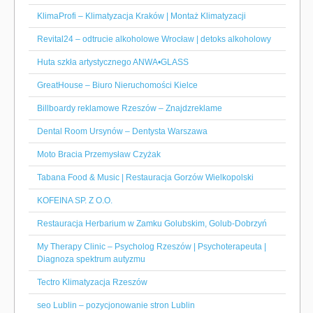
KlimaProfi – Klimatyzacja Kraków | Montaż Klimatyzacji
Revital24 – odtrucie alkoholowe Wrocław | detoks alkoholowy
Huta szkła artystycznego ANWA•GLASS
GreatHouse – Biuro Nieruchomości Kielce
Billboardy reklamowe Rzeszów – Znajdzreklame
Dental Room Ursynów – Dentysta Warszawa
Moto Bracia Przemysław Czyżak
Tabana Food & Music | Restauracja Gorzów Wielkopolski
KOFEINA SP. Z O.O.
Restauracja Herbarium w Zamku Golubskim, Golub-Dobrzyń
My Therapy Clinic – Psycholog Rzeszów | Psychoterapeuta |
Diagnoza spektrum autyzmu
Tectro Klimatyzacja Rzeszów
seo Lublin – pozycjonowanie stron Lublin