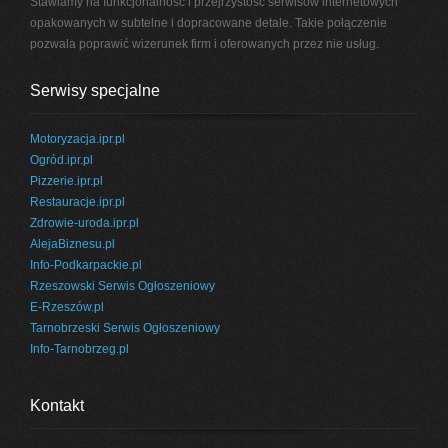
Stawiamy na funkcjonalność i przejrzystość serwisów internetowych
opakowanych w subtelne i dopracowane detale. Takie połączenie
pozwala poprawić wizerunek firm i oferowanych przez nie usług.
Serwisy specjalne
Motoryzacja.ipr.pl
Ogród.ipr.pl
Pizzerie.ipr.pl
Restauracje.ipr.pl
Zdrowie-uroda.ipr.pl
AlejaBiznesu.pl
Info-Podkarpackie.pl
Rzeszowski Serwis Ogłoszeniowy
E-Rzeszów.pl
Tarnobrzeski Serwis Ogłoszeniowy
Info-Tarnobrzeg.pl
Kontakt