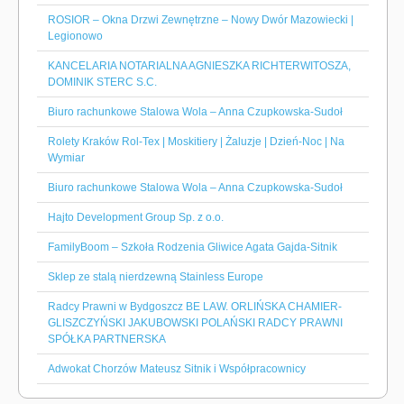
ROSIOR – Okna Drzwi Zewnętrzne – Nowy Dwór Mazowiecki |
Legionowo
KANCELARIA NOTARIALNA AGNIESZKA RICHTERWITOSZA,
DOMINIK STERC S.C.
Biuro rachunkowe Stalowa Wola – Anna Czupkowska-Sudoł
Rolety Kraków Rol-Tex | Moskitiery | Żaluzje | Dzień-Noc | Na
Wymiar
Biuro rachunkowe Stalowa Wola – Anna Czupkowska-Sudoł
Hajto Development Group Sp. z o.o.
FamilyBoom – Szkoła Rodzenia Gliwice Agata Gajda-Sitnik
Sklep ze stalą nierdzewną Stainless Europe
Radcy Prawni w Bydgoszcz BE LAW. ORLIŃSKA CHAMIER-
GLISZCZYŃSKI JAKUBOWSKI POLAŃSKI RADCY PRAWNI
SPÓŁKA PARTNERSKA
Adwokat Chorzów Mateusz Sitnik i Współpracownicy