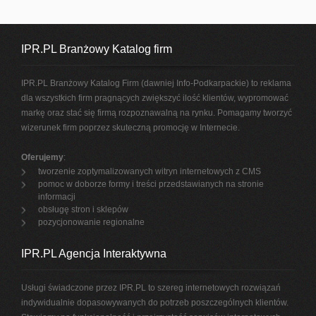
IPR.PL Branżowy Katalog firm
IPR.PL Branżowy Katalog Firm (dawniej Info-Podkarpackie) to reklama
dla wszystkich firm pragnących zwiększyć ilość klientów, wypromować
markę oraz stać się firmą rozpoznawalną na rynku. Pomagamy tworzyć
wizerunek firm poprzez skuteczną promocję w Internecie.
Oferujemy
:
tworzenie zoptymalizowanych witryn internetowych z CMS
pomoc w doborze formy i treści przedstawianych na stronie
informacji
obsługę stron i sklepów
pozycjonowanie regionalne
IPR.PL Agencja Interaktywna
Usługi świadczone przez IPR.PL to szereg internetowych rozwiązań
indywidualnie dopasowywanych do potrzeb poszczególnych klientów.