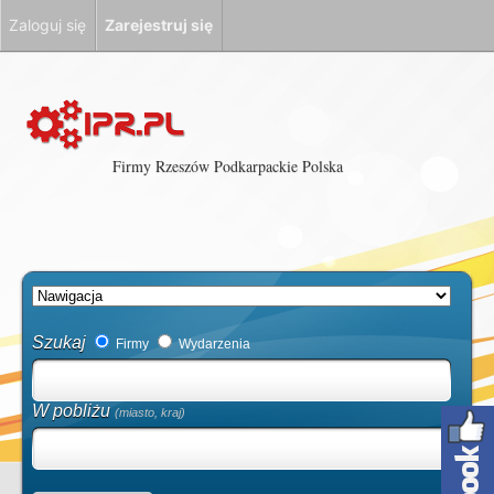
Zaloguj się
Zarejestruj się
Firmy Rzeszów Podkarpackie Polska
Szukaj
Firmy
Wydarzenia
W pobliżu
(miasto, kraj)