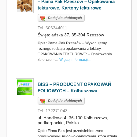
– Pama Pak Rzeszów – Opakowania
tekturowe, Kartony tekturowe
Dodaj do ulubionych
Tel. 606344011
Świętojańska 37, 35-304 Rzeszów
Opis:
Pama-Pak Rzeszów – Wykonujemy
różnego rodzaju opakowania z tektury.
OPAKOWANIA TEKTUROWE: – Opakowania
zbiorcze –…
Więcej informacji...
BISS – PRODUCENT OPAKOWAŃ
FOLIOWYCH – Kolbuszowa
Dodaj do ulubionych
Tel. 172271043
ul. Handlowa 4, 36-100 Kolbuszowa,
podkarpackie, Polska
Opis:
Firma Biss jest przedsiębiorstwem
produkcyjno-usługowo-handlowym, które działa