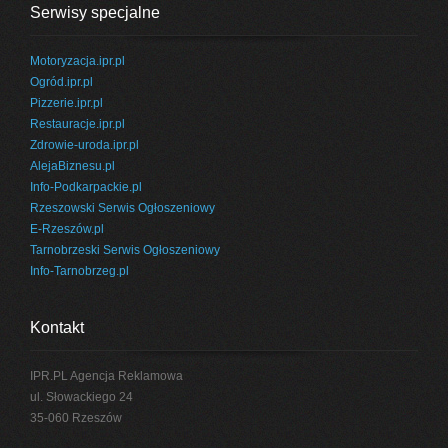
Serwisy specjalne
Motoryzacja.ipr.pl
Ogród.ipr.pl
Pizzerie.ipr.pl
Restauracje.ipr.pl
Zdrowie-uroda.ipr.pl
AlejaBiznesu.pl
Info-Podkarpackie.pl
Rzeszowski Serwis Ogłoszeniowy
E-Rzeszów.pl
Tarnobrzeski Serwis Ogłoszeniowy
Info-Tarnobrzeg.pl
Kontakt
IPR.PL Agencja Reklamowa
ul. Słowackiego 24
35-060 Rzeszów