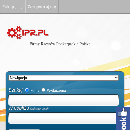
Zaloguj się
Zarejestruj się
Firmy Rzeszów Podkarpackie Polska
Szukaj
Firmy
Wydarzenia
W pobliżu
(miasto, kraj)