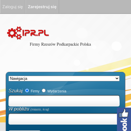
Zaloguj się
Zarejestruj się
Firmy Rzeszów Podkarpackie Polska
Szukaj
Firmy
Wydarzenia
W pobliżu
(miasto, kraj)