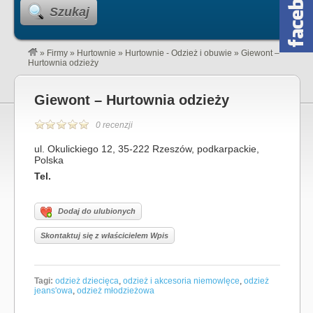
Szukaj
»
Firmy
»
Hurtownie
»
Hurtownie - Odzież i obuwie
»
Giewont –
Hurtownia odzieży
Giewont – Hurtownia odzieży
0 recenzji
ul. Okulickiego 12, 35-222 Rzeszów, podkarpackie,
Polska
Tel.
Dodaj do ulubionych
Skontaktuj się z właścicielem Wpis
Tagi:
odzież dziecięca
,
odzież i akcesoria niemowlęce
,
odzież
jeans'owa
,
odzież młodzieżowa